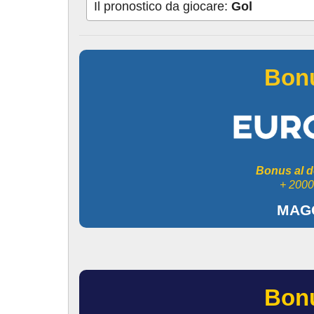
Il pronostico da giocare:
Gol
Bon
Bonus al d
+ 2000
MAGG
Bon