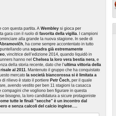
re con questa partita. A
Wembley
si gioca per
ta gara con il ruolo di
favorita della vigilia
. I campioni
 cominciare alla grande la nuova stagione. In sede di
Abramovičh
, ha come sempre accontentato in tutto
 puntellando una
squadra già estremamente
feo
, vincitrice dell’edizione 2014, quando liquidò in
 Gunners hanno nel
Chelsea la loro vera bestia nera
, e
enza della storia recente, dato che l’
ultima vittoria della
risale al 2011
. Mantenuto il gruppo che ha conquistato
 questo mercato
la società biancorossa si è limitata a
 di rilievo è stato
il portiere
Petr Čech,
per il quale
lare, avendo vestito per ben 11 stagioni la casacca
e compagini che vogliono ben figurare in questa
sse bisogno, la loro candidatura a sicure protagoniste
ome tutte le finali “secche” è un incontro dal
ibero e senza calcoli del calcio inglese….