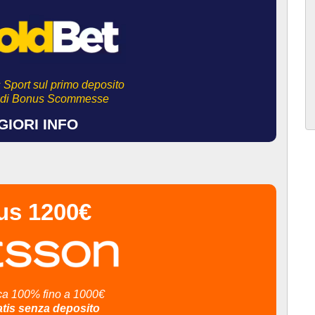
 Sport sul primo deposito
€ di Bonus Scommesse
IORI INFO
us 1200€
ca 100% fino a 1000€
atis senza deposito