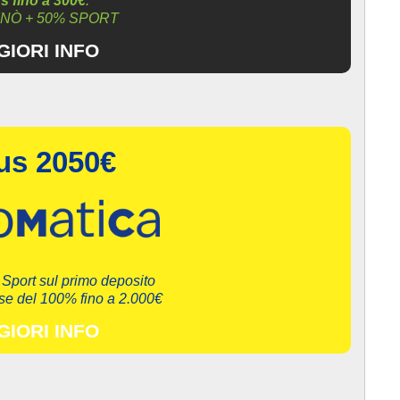
 fino a 300€
.
INÒ + 50% SPORT
IORI INFO
us 2050€
Sport sul primo deposito
 del 100% fino a 2.000€
IORI INFO