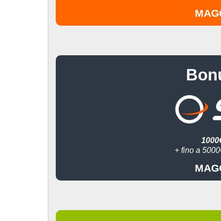
MAGG
Bon
1000€
+ fino a 500
MAGG