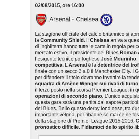
02/08/2015, ore 16:00
Arsenal - Chelsea
La stagione ufficiale del calcio britannico si ap
la
Community Shield
. Il
Chelsea
arriva a ques
di Inghilterra hanno tutte le carte in regola per
mercato estivo, il presidente dei Blues
Roman 
l’esigente tecnico portoghese
Josè Mourinho
,
competitiva.
L’
Arsenal
è la
detentrice del tro
finale con un secco 3 a 0 il Manchester City. I
per difendere il titolo dovranno invertire la tend
squadra di
Arsène Wenger sui rivali di turno 
il terzo posto nella scorsa Premier League, in
operazioni di secondo piano.
L’unico acquisto
questa gara sarà una partita dal sapore partico
dei Blues. Bello questo derby londinese, tra du
importante vetrina, per ribadire se mai ce ne fo
della stagione di Premier League 2015-2016.
C
pronostico difficile. Fidiamoci dello spirito l