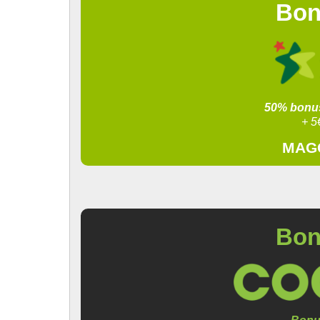
Bon
50% bonus
+ 
MAGG
Bon