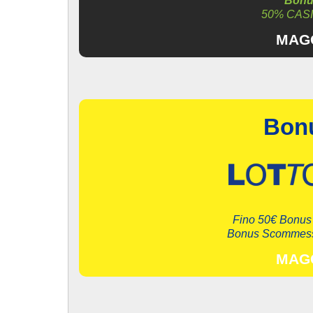
Bonus
50% CAS
MAGG
Bon
Fino 50€ Bonus 
Bonus Scommesse
MAGG