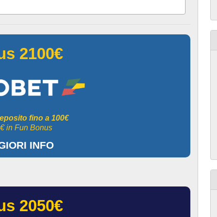
us 2100€
eposito fino a 100€
€ in Fun Bonus
IORI INFO
us 2050€