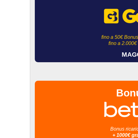
fino a 50€ Bonus
fino a 2.000
MAGG
Bon
Bonus ricari
+ 1000€ gr