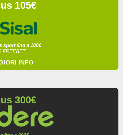
us 105€
 sport fino a 100€
5€ FREEBET
IORI INFO
us 300€