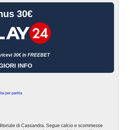
nus 30€
,
ricevi 30€ in FREEBET
IORI INFO
ita per partita
ditoriale di Cassandra. Segue calcio e scommesse