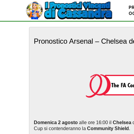
PR
O
S
k
Pronostico Arsenal – Chelsea d
i
p
t
o
m
a
i
n
c
o
n
t
e
n
Domenica 2 agosto
alle ore 16:00 il
Chelsea
c
t
Cup si contenderanno la
Community Shield
.