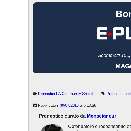
Bo
Scommetti 10€
MAGG
Pronostici FA Community Shield
Pronostici part
Pubblicato il
30/07/2015
alle 10:29
Pronostico curato da
Monseigneur
Cofondatore e responsabile e