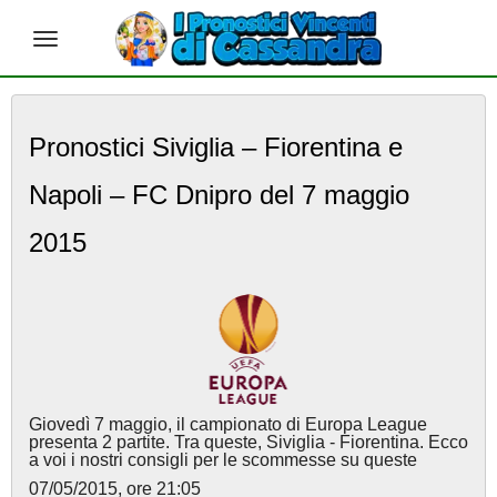
S
k
Pronostici Siviglia – Fiorentina e
i
p
Napoli – FC Dnipro del 7 maggio
t
o
m
2015
a
i
n
c
o
n
t
e
Giovedì 7 maggio, il campionato di Europa League
n
presenta 2 partite. Tra queste, Siviglia - Fiorentina. Ecco
t
a voi i nostri consigli per le scommesse su queste
07/05/2015, ore 21:05