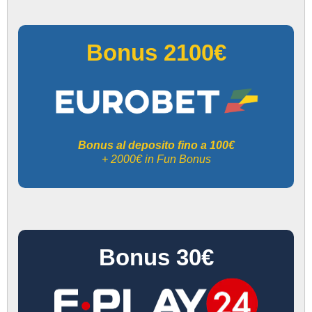
Bonus 2100€
Bonus al deposito fino a 100€
+ 2000€ in Fun Bonus
Bonus 30€