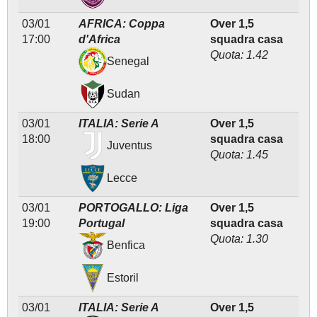
03/01
AFRICA: Coppa
Over 1,5
17:00
d'Africa
squadra casa
Quota: 1.42
Senegal
Sudan
03/01
ITALIA: Serie A
Over 1,5
18:00
squadra casa
Juventus
Quota: 1.45
Lecce
03/01
PORTOGALLO: Liga
Over 1,5
19:00
Portugal
squadra casa
Quota: 1.30
Benfica
Estoril
03/01
ITALIA: Serie A
Over 1,5