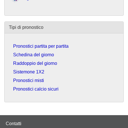
Tipi di pronostico
Pronostici partita per partita
Schedina del giorno
Raddoppio del giorno
Sistemone 1X2
Pronostici misti
Pronostici calcio sicuri
Contatti