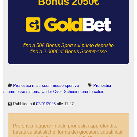
Bonus 2050€
fino a 50€ Bonus Sport sul primo deposito
fino a 2.000€ di Bonus Scommesse
Pronostici misti scommesse sportive
Pronostici
scommesse sistema Under Over
,
Schedine pronte calcio
Pubblicato il
02/01/2026
alle 11:27
Preferisci leggere i nostri pronostici approfonditi,
basati su statistiche, forma dei giocatori, squalificati