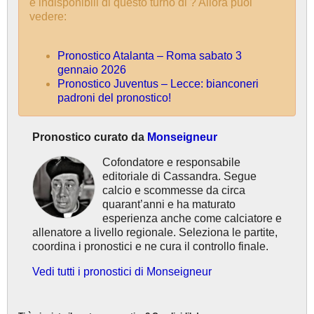
e indisponibili di questo turno di ? Allora puoi
vedere:
Pronostico Atalanta – Roma sabato 3
gennaio 2026
Pronostico Juventus – Lecce: bianconeri
padroni del pronostico!
Pronostico curato da
Monseigneur
Cofondatore e responsabile
editoriale di Cassandra. Segue
calcio e scommesse da circa
quarant’anni e ha maturato
esperienza anche come calciatore e
allenatore a livello regionale. Seleziona le partite,
coordina i pronostici e ne cura il controllo finale.
Vedi tutti i pronostici di Monseigneur