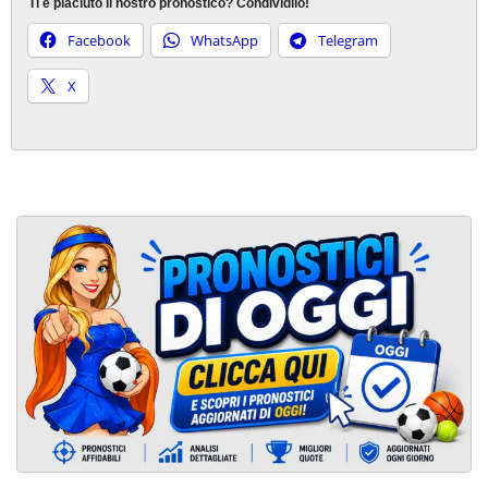
Ti è piaciuto il nostro pronostico? Condividilo!
Facebook
WhatsApp
Telegram
X