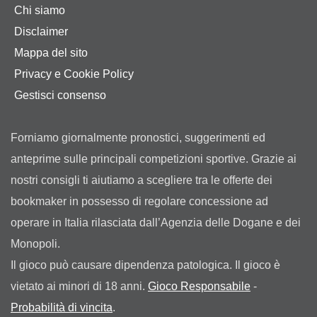
Chi siamo
Disclaimer
Mappa del sito
Privacy e Cookie Policy
Gestisci consenso
Forniamo giornalmente pronostici, suggerimenti ed
anteprime sulle principali competizioni sportive. Grazie ai
nostri consigli ti aiutiamo a scegliere tra le offerte dei
bookmaker in possesso di regolare concessione ad
operare in Italia rilasciata dall’Agenzia delle Dogane e dei
Monopoli.
Il gioco può causare dipendenza patologica. Il gioco è
vietato ai minori di 18 anni.
Gioco Responsabile
-
Probabilità di vincita
.