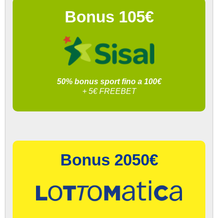
Bonus 105€
50% bonus sport fino a 100€
+ 5€ FREEBET
Bonus 2050€