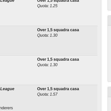
 League
Over 1,5 squadra casa
Quota: 1.25
Over 1,5 squadra casa
Quota: 1.30
Over 1,5 squadra casa
Quota: 1.30
 League
Over 1,5 squadra casa
Quota: 1.57
nderers