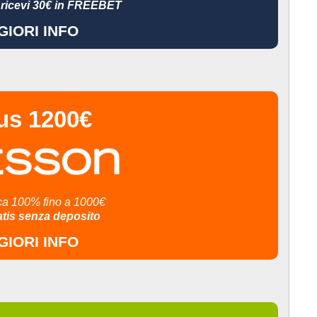
,
ricevi 30€ in FREEBET
IORI INFO
us 1200€
ca 100% fino a 1000€
atis senza deposito
IORI INFO