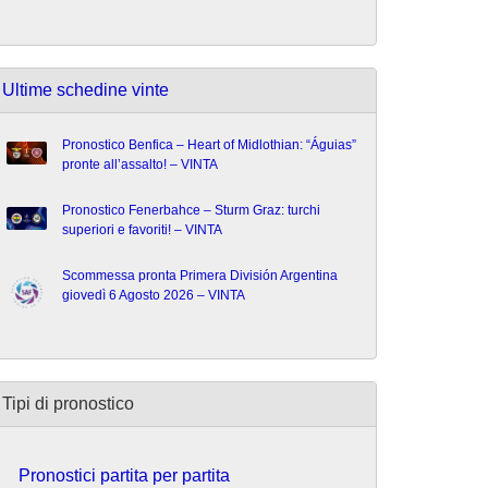
Ultime schedine vinte
Pronostico Benfica – Heart of Midlothian: “Águias”
pronte all’assalto! – VINTA
Pronostico Fenerbahce – Sturm Graz: turchi
superiori e favoriti! – VINTA
Scommessa pronta Primera División Argentina
giovedì 6 Agosto 2026 – VINTA
Tipi di pronostico
Pronostici partita per partita