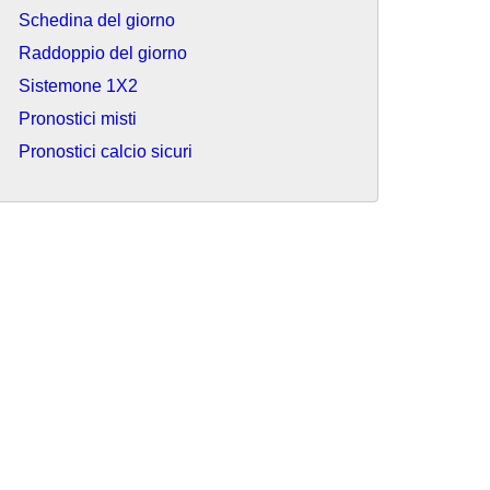
Schedina del giorno
Raddoppio del giorno
Sistemone 1X2
Pronostici misti
Pronostici calcio sicuri