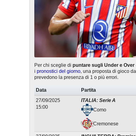
Per chi sceglie di
puntare sugli Under e Over
i
pronostici del giorno
, una proposta di gioco da
prevedono la presenza di 1 o più errori.
Data
Partita
27/09/2025
ITALIA: Serie A
15:00
Como
Cremonese