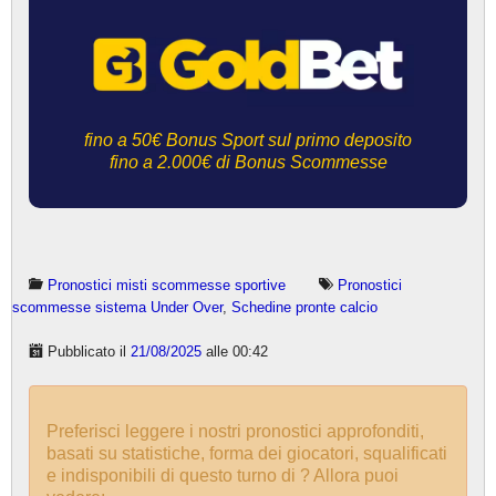
fino a 50€ Bonus Sport sul primo deposito
fino a 2.000€ di Bonus Scommesse
Pronostici misti scommesse sportive
Pronostici
scommesse sistema Under Over
,
Schedine pronte calcio
Pubblicato il
21/08/2025
alle 00:42
Preferisci leggere i nostri pronostici approfonditi,
basati su statistiche, forma dei giocatori, squalificati
e indisponibili di questo turno di ? Allora puoi