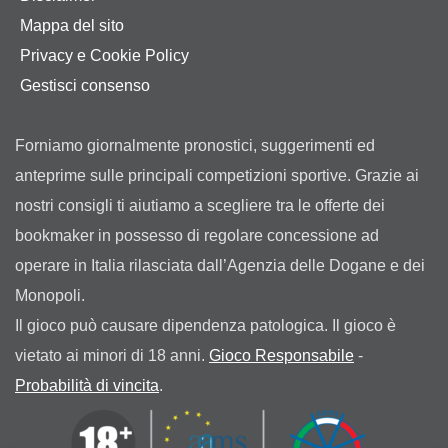
Mappa del sito
Privacy e Cookie Policy
Gestisci consenso
Forniamo giornalmente pronostici, suggerimenti ed
anteprime sulle principali competizioni sportive. Grazie ai
nostri consigli ti aiutiamo a scegliere tra le offerte dei
bookmaker in possesso di regolare concessione ad
operare in Italia rilasciata dall’Agenzia delle Dogane e dei
Monopoli.
Il gioco può causare dipendenza patologica. Il gioco è
vietato ai minori di 18 anni.
Gioco Responsabile
-
Probabilità di vincita
.