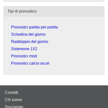
Tipi di pronostico
Pronostici partita per partita
Schedina del giorno
Raddoppio del giorno
Sistemone 1X2
Pronostici misti
Pronostici calcio sicuri
Contatti
Chi siamo
Disclaimer