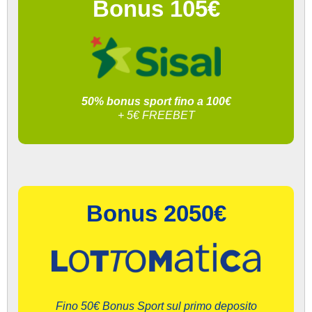
Bonus 105€
50% bonus sport fino a 100€
+ 5€ FREEBET
Bonus 2050€
Fino 50€ Bonus Sport sul primo deposito