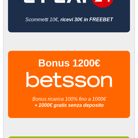
Scommetti 10€,
ricevi 30€ in FREEBET
Bonus 1200€
Bonus ricarica 100% fino a 1000€
+ 1000€ gratis senza deposito