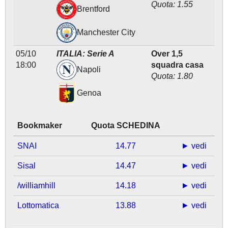
Quota: 1.55
Brentford
Manchester City
05/10
ITALIA: Serie A
Over 1,5
18:00
squadra casa
Napoli
Quota: 1.80
Genoa
Bookmaker
Quota SCHEDINA
SNAI
14.77
► vedi
Sisal
14.47
► vedi
/williamhill
14.18
► vedi
Lottomatica
13.88
► vedi