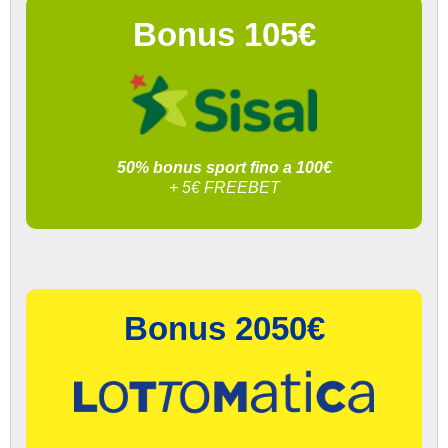
Bonus 105€
50% bonus sport fino a 100€
+ 5€ FREEBET
Bonus 2050€