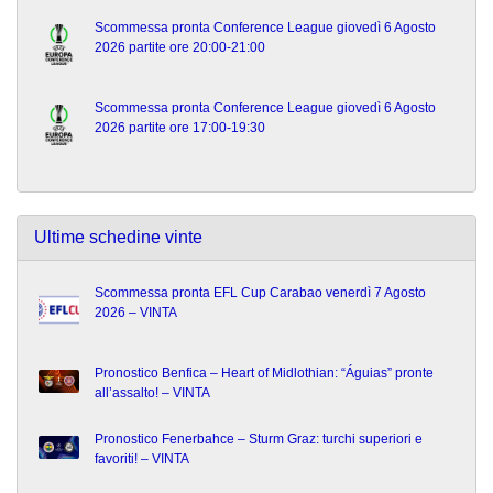
Scommessa pronta Conference League giovedì 6 Agosto
2026 partite ore 20:00-21:00
Scommessa pronta Conference League giovedì 6 Agosto
2026 partite ore 17:00-19:30
Ultime schedine vinte
Scommessa pronta EFL Cup Carabao venerdì 7 Agosto
2026 – VINTA
Pronostico Benfica – Heart of Midlothian: “Águias” pronte
all’assalto! – VINTA
Pronostico Fenerbahce – Sturm Graz: turchi superiori e
favoriti! – VINTA