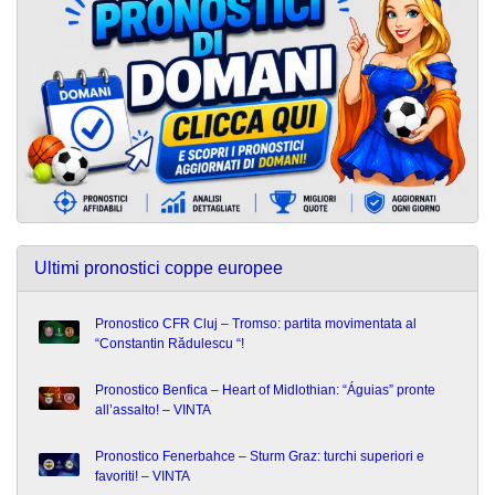
Ultimi pronostici coppe europee
Pronostico CFR Cluj – Tromso: partita movimentata al
“Constantin Rădulescu “!
Pronostico Benfica – Heart of Midlothian: “Águias” pronte
all’assalto! – VINTA
Pronostico Fenerbahce – Sturm Graz: turchi superiori e
favoriti! – VINTA