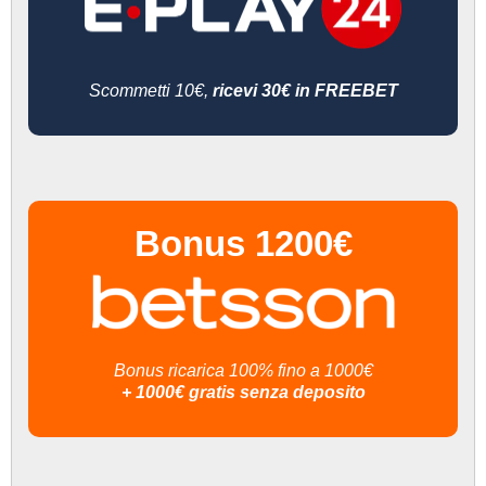
Scommetti 10€,
ricevi 30€ in FREEBET
Bonus 1200€
Bonus ricarica 100% fino a 1000€
+ 1000€ gratis senza deposito