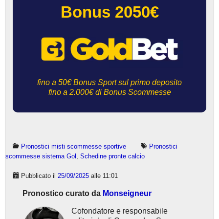
Bonus 2050€
fino a 50€ Bonus Sport sul primo deposito
fino a 2.000€ di Bonus Scommesse
Pronostici misti scommesse sportive
Pronostici
scommesse sistema Gol
,
Schedine pronte calcio
Pubblicato il
25/09/2025
alle 11:01
Pronostico curato da
Monseigneur
Cofondatore e responsabile