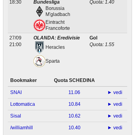
18:30
Bundesliga
Quota: 1.40
Borussia
M'gladbach
Eintracht
Francoforte
27/09
OLANDA: Eredivisie
Gol
21:00
Quota: 1.55
Heracles
Sparta
Bookmaker
Quota SCHEDINA
SNAI
11.06
► vedi
Lottomatica
10.84
► vedi
Sisal
10.62
► vedi
/williamhill
10.40
► vedi