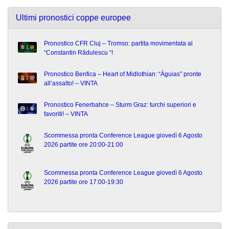
Ultimi pronostici coppe europee
Pronostico CFR Cluj – Tromso: partita movimentata al
“Constantin Rădulescu “!
Pronostico Benfica – Heart of Midlothian: “Águias” pronte
all’assalto! – VINTA
Pronostico Fenerbahce – Sturm Graz: turchi superiori e
favoriti! – VINTA
Scommessa pronta Conference League giovedì 6 Agosto
2026 partite ore 20:00-21:00
Scommessa pronta Conference League giovedì 6 Agosto
2026 partite ore 17:00-19:30