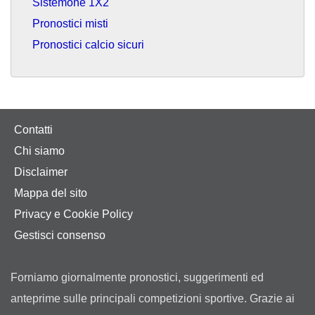
Sistemone 1X2
Pronostici misti
Pronostici calcio sicuri
Contatti
Chi siamo
Disclaimer
Mappa del sito
Privacy e Cookie Policy
Gestisci consenso
Forniamo giornalmente pronostici, suggerimenti ed
anteprime sulle principali competizioni sportive. Grazie ai