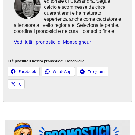
editoriale di Cassandra. Segue
calcio e scommesse da circa
quarant’anni e ha maturato
esperienza anche come calciatore e
allenatore a livello regionale. Seleziona le partite,
coordina i pronostici e ne cura il controllo finale.
Vedi tutti i pronostici di Monseigneur
Ti è piaciuto il nostro pronostico? Condividilo!
Facebook
WhatsApp
Telegram
X