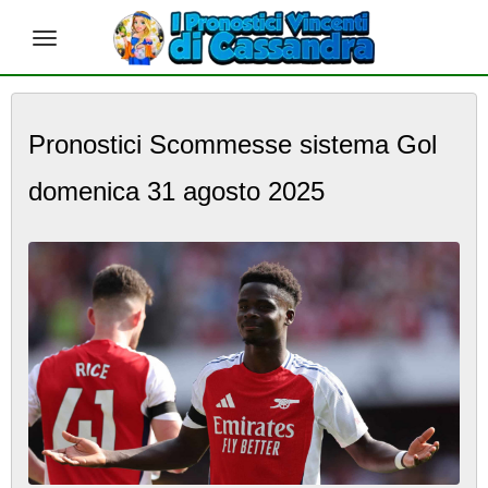
S
k
Pronostici Scommesse sistema Gol
i
p
domenica 31 agosto 2025
t
o
m
a
i
n
c
o
n
t
e
n
t