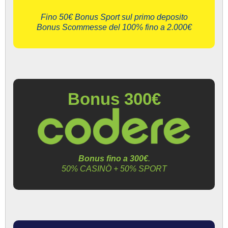
Fino 50€ Bonus Sport sul primo deposito
Bonus Scommesse del 100% fino a 2.000€
Bonus 300€
Bonus fino a 300€
.
50% CASINÒ + 50% SPORT