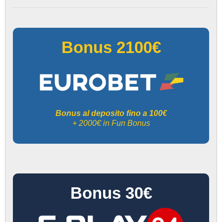
Bonus 2100€
Bonus al deposito fino a 100€
+ 2000€ in Fun Bonus
Bonus 30€