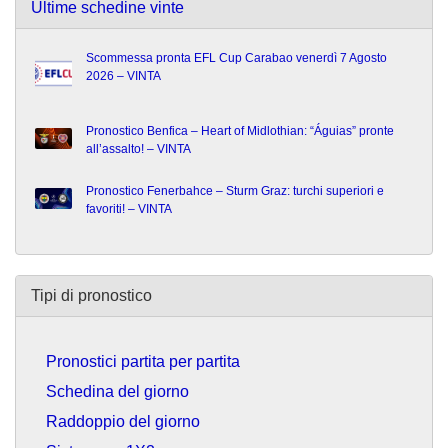
Ultime schedine vinte
Scommessa pronta EFL Cup Carabao venerdì 7 Agosto
2026 – VINTA
Pronostico Benfica – Heart of Midlothian: “Águias” pronte
all’assalto! – VINTA
Pronostico Fenerbahce – Sturm Graz: turchi superiori e
favoriti! – VINTA
Tipi di pronostico
Pronostici partita per partita
Schedina del giorno
Raddoppio del giorno