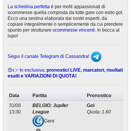
La
schedina perfetta
è per molti appassionati di
scommesse quella composta da tutte gare con esito gol.
Ecco una sestina elaborata dai nostri esperti, da
copiare integralmente o semplicemente da cui prendere
spunto per strutturare
scommesse vincenti
. In bocca al
lupo!
Segui il canale Telegram di Cassandra!
😍👉 In esclusiva:
pronostici LIVE, marcatori, risultati
esatti e VARIAZIONI DI QUOTA!
Data
Partita
Pronostico
31/08
BELGIO: Jupiler
Gol
13:30
League
Quota: 1.60
Gent