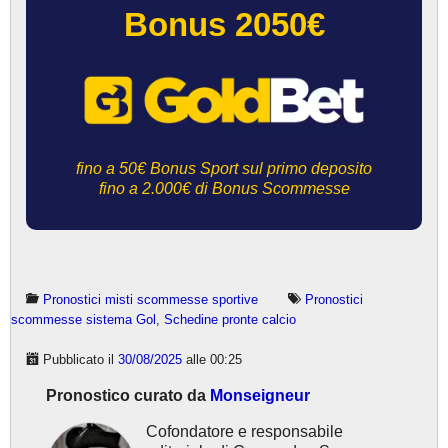
Bonus 2050€
fino a 50€ Bonus Sport sul primo deposito
fino a 2.000€ di Bonus Scommesse
Pronostici misti scommesse sportive
Pronostici
scommesse sistema Gol
,
Schedine pronte calcio
Pubblicato il
30/08/2025
alle 00:25
Pronostico curato da
Monseigneur
Cofondatore e responsabile