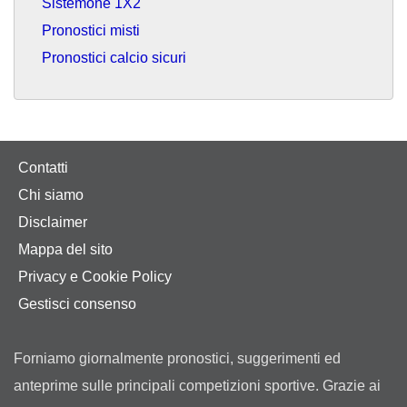
Sistemone 1X2
Pronostici misti
Pronostici calcio sicuri
Contatti
Chi siamo
Disclaimer
Mappa del sito
Privacy e Cookie Policy
Gestisci consenso
Forniamo giornalmente pronostici, suggerimenti ed
anteprime sulle principali competizioni sportive. Grazie ai