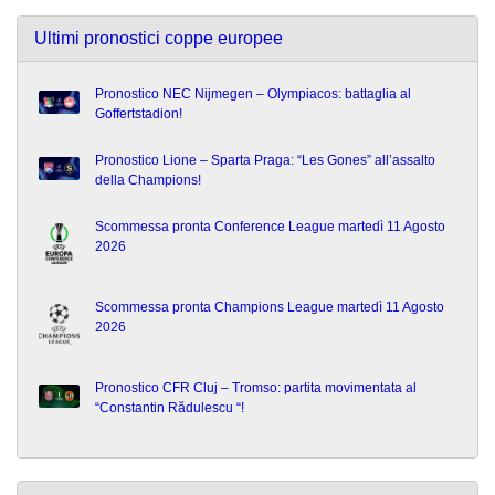
Ultimi pronostici coppe europee
Pronostico NEC Nijmegen – Olympiacos: battaglia al
Goffertstadion!
Pronostico Lione – Sparta Praga: “Les Gones” all’assalto
della Champions!
Scommessa pronta Conference League martedì 11 Agosto
2026
Scommessa pronta Champions League martedì 11 Agosto
2026
Pronostico CFR Cluj – Tromso: partita movimentata al
“Constantin Rădulescu “!