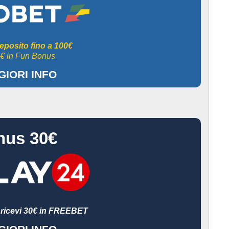
eposito fino a 100€
€ in Fun Bonus
IORI INFO
nus 30€
,
ricevi 30€ in FREEBET