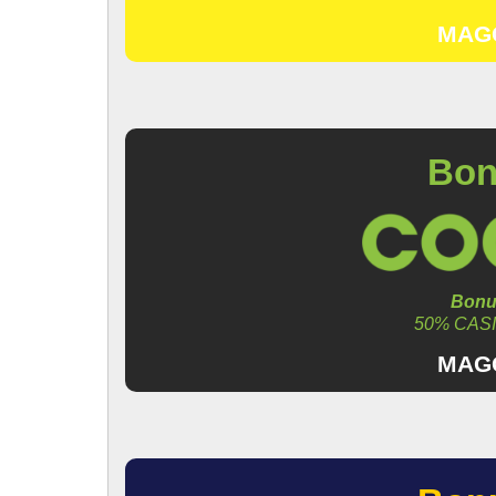
MAGG
Bon
Bonus
50% CAS
MAGG