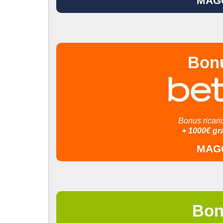
MAGG
Bon
Bonus ricari
+ 1000€ gr
MAGG
Bon