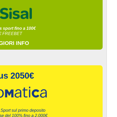
 sport fino a 100€
5€ FREEBET
IORI INFO
us 2050€
Sport sul primo deposito
 del 100% fino a 2.000€