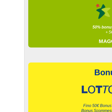
50% bonus
+ 
MAGG
Bon
Fino 50€ Bonus 
Bonus Scommesse