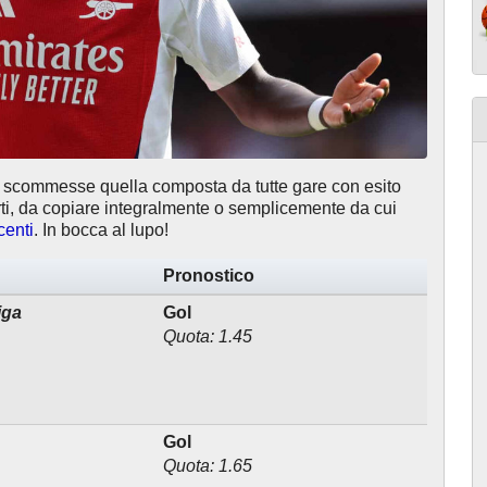
i scommesse quella composta da tutte gare con esito
rti, da copiare integralmente o semplicemente da cui
enti
. In bocca al lupo!
Pronostico
iga
Gol
Quota: 1.45
Gol
Quota: 1.65