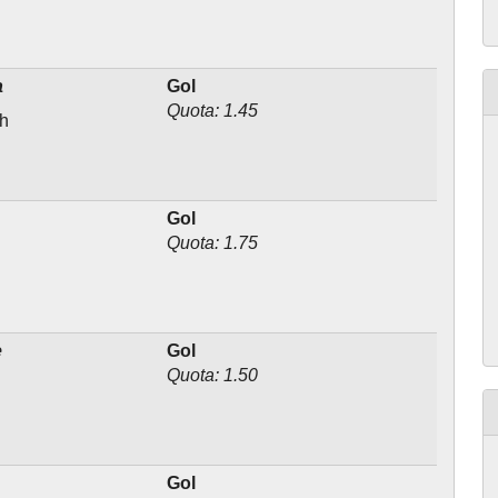
a
Gol
Quota: 1.45
ch
Gol
Quota: 1.75
e
Gol
Quota: 1.50
Gol