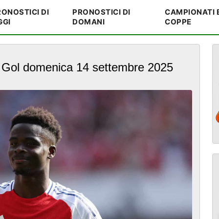
ONOSTICI DI
PRONOSTICI DI
CAMPIONATI 
GGI
DOMANI
COPPE
 Gol domenica 14 settembre 2025