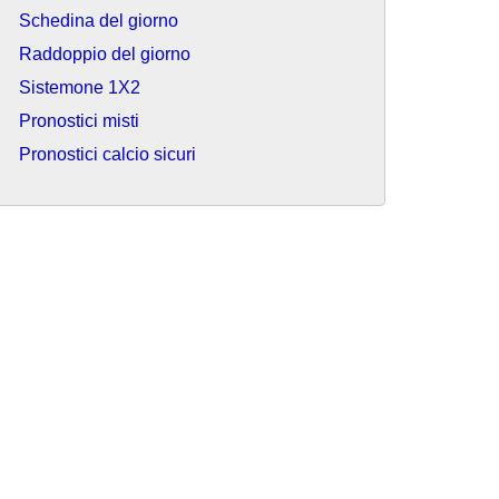
Schedina del giorno
Raddoppio del giorno
Sistemone 1X2
Pronostici misti
Pronostici calcio sicuri