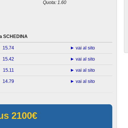
Quota: 1.60
a SCHEDINA
15.74
► vai al sito
15.42
► vai al sito
15.11
► vai al sito
14.79
► vai al sito
us 2100€