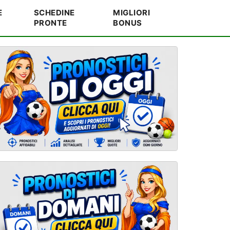
E
SCHEDINE
MIGLIORI
PRONTE
BONUS