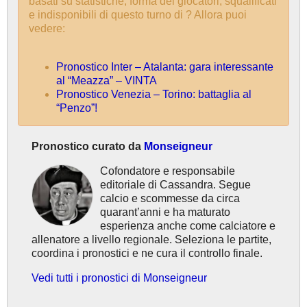
basati su statistiche, forma dei giocatori, squalificati
e indisponibili di questo turno di ? Allora puoi
vedere:
Pronostico Inter – Atalanta: gara interessante
al “Meazza” – VINTA
Pronostico Venezia – Torino: battaglia al
“Penzo”!
Pronostico curato da
Monseigneur
Cofondatore e responsabile
editoriale di Cassandra. Segue
calcio e scommesse da circa
quarant’anni e ha maturato
esperienza anche come calciatore e
allenatore a livello regionale. Seleziona le partite,
coordina i pronostici e ne cura il controllo finale.
Vedi tutti i pronostici di Monseigneur