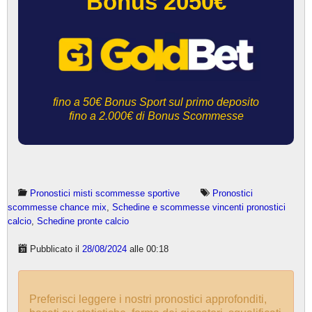
Bonus 2050€
fino a 50€ Bonus Sport sul primo deposito
fino a 2.000€ di Bonus Scommesse
Pronostici misti scommesse sportive
Pronostici
scommesse chance mix
,
Schedine e scommesse vincenti pronostici
calcio
,
Schedine pronte calcio
Pubblicato il
28/08/2024
alle 00:18
Preferisci leggere i nostri pronostici approfonditi,