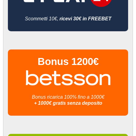
Scommetti 10€,
ricevi 30€ in FREEBET
Bonus 1200€
Bonus ricarica 100% fino a 1000€
+ 1000€ gratis senza deposito