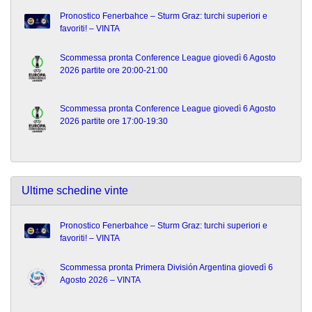
Pronostico Fenerbahce – Sturm Graz: turchi superiori e
favoriti! – VINTA
Scommessa pronta Conference League giovedì 6 Agosto
2026 partite ore 20:00-21:00
Scommessa pronta Conference League giovedì 6 Agosto
2026 partite ore 17:00-19:30
Ultime schedine vinte
Pronostico Fenerbahce – Sturm Graz: turchi superiori e
favoriti! – VINTA
Scommessa pronta Primera División Argentina giovedì 6
Agosto 2026 – VINTA