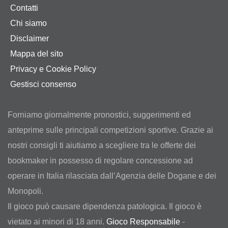
Contatti
Chi siamo
Disclaimer
Mappa del sito
Privacy e Cookie Policy
Gestisci consenso
Forniamo giornalmente pronostici, suggerimenti ed
anteprime sulle principali competizioni sportive. Grazie ai
nostri consigli ti aiutiamo a scegliere tra le offerte dei
bookmaker in possesso di regolare concessione ad
operare in Italia rilasciata dall’Agenzia delle Dogane e dei
Monopoli.
Il gioco può causare dipendenza patologica. Il gioco è
vietato ai minori di 18 anni.
Gioco Responsabile
-