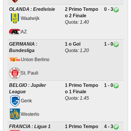
OLANDA : Eredivisie
2 Primo Tempo
0 - 3
o 2 Finale
Waalwijk
Quota: 1.40
AZ
GERMANIA :
1 o Gol
1 - 0
Bundesliga
Quota: 1.20
Union Berlino
St. Pauli
BELGIO : Jupiler
1 Primo Tempo
1 - 0
League
o 1 Finale
Quota: 1.45
Genk
Westerlo
FRANCIA : Ligue 1
1 Primo Tempo
4 - 3