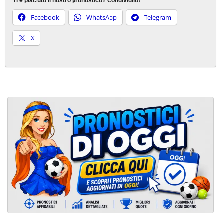
Ti è piaciuto il nostro pronostico? Condividilo!
Facebook
WhatsApp
Telegram
X