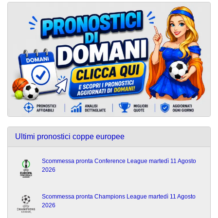
Ultimi pronostici coppe europee
Scommessa pronta Conference League martedì 11 Agosto
2026
Scommessa pronta Champions League martedì 11 Agosto
2026