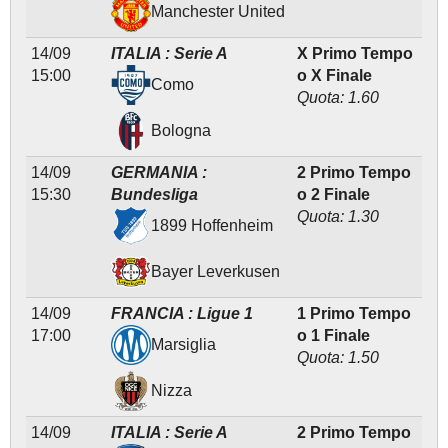
Manchester United
14/09
ITALIA : Serie A
X Primo Tempo
15:00
o X Finale
Como
Quota: 1.60
Bologna
14/09
GERMANIA :
2 Primo Tempo
15:30
Bundesliga
o 2 Finale
Quota: 1.30
1899 Hoffenheim
Bayer Leverkusen
14/09
FRANCIA : Ligue 1
1 Primo Tempo
17:00
o 1 Finale
Marsiglia
Quota: 1.50
Nizza
14/09
ITALIA : Serie A
2 Primo Tempo