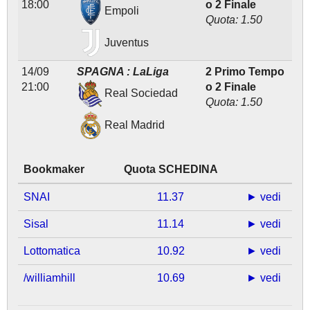
18:00
o 2 Finale
Empoli
Quota: 1.50
Juventus
14/09
SPAGNA : LaLiga
2 Primo Tempo
21:00
o 2 Finale
Real Sociedad
Quota: 1.50
Real Madrid
Bookmaker
Quota SCHEDINA
SNAI
11.37
► vedi
Sisal
11.14
► vedi
Lottomatica
10.92
► vedi
/williamhill
10.69
► vedi