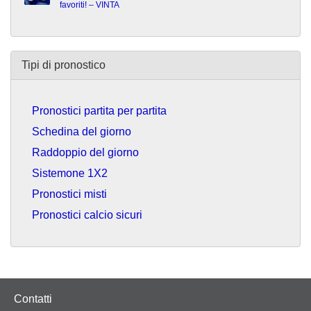
favoriti! – VINTA
Tipi di pronostico
Pronostici partita per partita
Schedina del giorno
Raddoppio del giorno
Sistemone 1X2
Pronostici misti
Pronostici calcio sicuri
Contatti