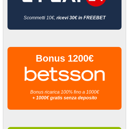
Scommetti 10€,
ricevi 30€ in FREEBET
Bonus 1200€
Bonus ricarica 100% fino a 1000€
+ 1000€ gratis senza deposito