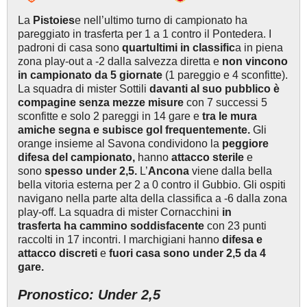
La
Pistoies
e nell’ultimo turno di campionato ha
pareggiato in trasferta per 1 a 1 contro il Pontedera. I
padroni di casa sono
quartultimi in classific
a in piena
zona play-out a -2 dalla salvezza diretta e
non vincono
in campionato da 5 giornate
(1 pareggio e 4 sconfitte).
La squadra di mister Sottili
davanti al suo pubblico è
compagine senza mezze misure
con 7 successi 5
sconfitte e solo 2 pareggi in 14 gare e
tra le mura
amiche
segna e subisce gol frequentemente
.
Gli
orange insieme al Savona condividono la
peggiore
difesa del campionato,
hanno
attacco sterile
e
sono
spesso under 2,5.
L’
Ancona
viene dalla bella
bella vitoria esterna per 2 a 0 contro il Gubbio. Gli ospiti
navigano nella parte alta della classifica a -6 dalla zona
play-off. La squadra di mister Cornacchini
in
trasferta ha
cammino soddisfacente
con 23 punti
raccolti in 17 incontri. I marchigiani hanno
difesa e
attacco discreti
e
fuori casa sono under 2,5 da 4
gare.
Pronostico: Under 2,5