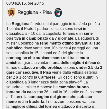
08/04/2015, ore 20:45
Reggiana - Pisa
La
Reggiana
è reduce dal pareggio in trasferta per 1 a
1 contro il Prato. I padroni di casa sono
terzi in
classifica
a – 10 dalla capolista Teramo e
in serie
positiva in campionato da 7 giornate
. La squadra di
mister Colombo ha
rendimento ottimo davanti al suo
pubblico
dove vanta ben 10 vittorie 4 pareggi ed una
sola sconfitta in 15 incontri ed è del girone la
compagine che subisce meno reti tra le mura
amiche.
I granata vantano
una delle migliori difese
del
torneo e
attacco molto prolifico
e sono
under 2,5 da 3
gare consecutive.
Il
Pisa
viene dalla vittoria esterna
per 2 a 1 contro la Carrarese. Gli ospiti sono
quinti in
classifica
a 3 lunghezze dalla zona play-off. La
squadra di mister Amoroso ha
cammino buono
lontano da casa
con 26 punti in 16 partite ed è insieme
al Teramo la
compagine del girone
che subisce
meno reti in trasferta
. I nerazzurri possono vantare
la
migliore difesa del torneo
e
attacco discreto
e