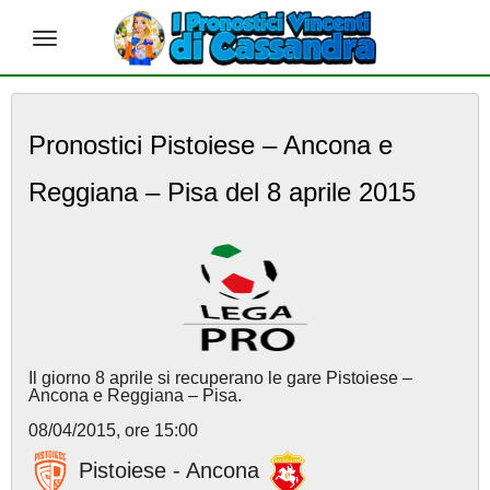
S
k
Pronostici Pistoiese – Ancona e
i
p
Reggiana – Pisa del 8 aprile 2015
t
o
m
a
i
n
c
o
n
Il giorno 8 aprile si recuperano le gare Pistoiese –
t
Ancona e Reggiana – Pisa.
e
08/04/2015, ore 15:00
n
t
Pistoiese - Ancona