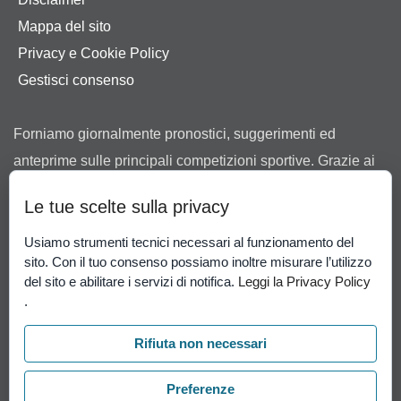
Mappa del sito
Privacy e Cookie Policy
Gestisci consenso
Forniamo giornalmente pronostici, suggerimenti ed
anteprime sulle principali competizioni sportive. Grazie ai
nostri consigli ti aiutiamo a scegliere tra le offerte dei
Le tue scelte sulla privacy
bookmaker in possesso di regolare concessione ad
operare in Italia rilasciata dall’Agenzia delle Dogane e dei
Usiamo strumenti tecnici necessari al funzionamento del
sito. Con il tuo consenso possiamo inoltre misurare l’utilizzo
Monopoli.
del sito e abilitare i servizi di notifica.
Leggi la Privacy Policy
Il gioco può causare dipendenza patologica. Il gioco è
.
vietato ai minori di 18 anni.
Gioco Responsabile
-
Rifiuta non necessari
Probabilità di vincita
.
Preferenze