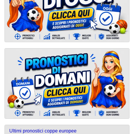
Ultimi pronostici coppe europee