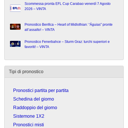
Scommessa pronta EFL Cup Carabao venerdì 7 Agosto
2026 – VINTA
Pronostico Benfica – Heart of Midlothian: “Águias” pronte
all’assalto! – VINTA
Pronostico Fenerbahce – Sturm Graz: turchi superiori e
favoriti! – VINTA
Tipi di pronostico
Pronostici partita per partita
Schedina del giorno
Raddoppio del giorno
Sistemone 1X2
Pronostici misti