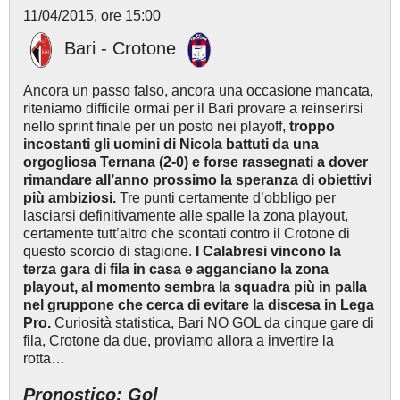
11/04/2015, ore 15:00
Bari - Crotone
Ancora un passo falso, ancora una occasione mancata,
riteniamo difficile ormai per il Bari provare a reinserirsi
nello sprint finale per un posto nei playoff,
troppo
incostanti gli uomini di Nicola battuti da una
orgogliosa Ternana (2-0) e forse rassegnati a dover
rimandare all’anno prossimo la speranza di obiettivi
più ambiziosi.
Tre punti certamente d’obbligo per
lasciarsi definitivamente alle spalle la zona playout,
certamente tutt’altro che scontati contro il Crotone di
questo scorcio di stagione.
I Calabresi vincono la
terza gara di fila in casa e agganciano la zona
playout, al momento sembra la squadra più in palla
nel gruppone che cerca di evitare la discesa in Lega
Pro.
Curiosità statistica, Bari NO GOL da cinque gare di
fila, Crotone da due, proviamo allora a invertire la
rotta…
Pronostico: Gol