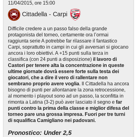
11/04/2015, ore 15:00
Cittadella - Carpi
Difficile credere a un passo falso della grande
protagonista del torneo, certamente ora l’ormai
raggiunta serie A potrebbe far rilassare il fantastico
Carpi, soprattutto in campi in cui gli avversari si giocano
ancora i loro obiettivi. A +15 punti sulla terza in
classifica (con 24 punti a disposizione)
il lavoro di
Castori per tenere alta la concentrazione in queste
ultime giornate dovrà essere forte sulla testa dei
giocatori, che a dire il vero di rallentare non
sembrano proprio avere voglia
. Il Cittadella ha ancora
bisogno di punti per allontanare la zona retrocessione,
al momento i playout sono ad un passo, la sconfitta in
rimonta a Latina (3-2) può aver lasciato il segno e
far
punti contro la prima della classe e miglior difesa del
torneo pare una grossa impresa. Fuori per tre turni
di squalifica Camigliano nei padovani.
Pronostico: Under 2,5