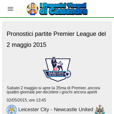
S
k
Pronostici partite Premier League del
i
p
2 maggio 2015
t
o
m
a
i
n
c
o
n
Sabato 2 maggio si apre la 35ma di Premier, ancora
t
quattro giornate per decidere i giochi ancora aperti
e
02/05/2015, ore 13:45
n
t
Leicester City - Newcastle United