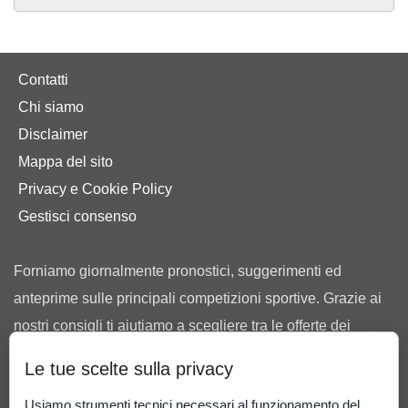
Contatti
Chi siamo
Disclaimer
Mappa del sito
Privacy e Cookie Policy
Gestisci consenso
Forniamo giornalmente pronostici, suggerimenti ed
anteprime sulle principali competizioni sportive. Grazie ai
nostri consigli ti aiutiamo a scegliere tra le offerte dei
bookmaker in possesso di regolare concessione ad
Le tue scelte sulla privacy
operare in Italia rilasciata dall’Agenzia delle Dogane e dei
Usiamo strumenti tecnici necessari al funzionamento del
Monopoli.