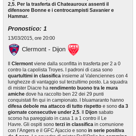
2,5. Per la trasferta di Chateauroux assenti il
difensore Bonne e i centrocampisti Savanier e
Hammar.
Pronostico: 1
13/03/2015, ore 20:00
Clermont - Dijon
Il
Clermont
viene dalla sconfitta in trasferta per 2 a 0
contro la capolista Troyes. I padroni di casa sono
quartultimi in classifica
insieme al Valenciennes con 4
lunghezze di vantaggio sul terzultimo posto. La squadra
di mister Diacre ha
rendimento buono tra le mura
amiche
dove ha raccolto ben 22 dei 29 punti
conquistati fin qui in campionato. I bluamaranto hanno
difesa debole ma attacco di tutto rispetto
e sono
da 3
giornate consecutive under 2,5
. Il
Dijon
sabato
scorso ha pareggiato in casa 1 a 1 contro il Le
Havre. Gli ospiti sono
terzi in classifica
in comunione
con l’Angers e il GFC Ajaccio e sono
in serie positiva