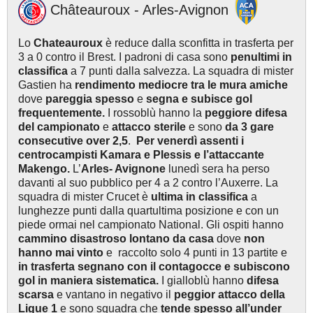
Châteauroux - Arles-Avignon
Lo
Chateauroux
è reduce dalla sconfitta in trasferta per
3 a 0 contro il Brest. I padroni di casa sono
penultimi in
classifica
a 7 punti dalla salvezza. La squadra di mister
Gastien ha
rendimento mediocre
tra le mura amiche
dove
pareggia spesso
e
segna e subisce gol
frequentemente.
I rossoblù hanno la
peggiore difesa
del campionato
e
attacco sterile
e sono
da 3 gare
consecutive over 2,5
.
Per venerdì assenti i
centrocampisti Kamara e Plessis e l’attaccante
Makengo.
L’
Arles- Avignone
lunedì sera ha perso
davanti al suo pubblico per 4 a 2 contro l’Auxerre. La
squadra di mister Crucet è
ultima in classifica
a
lunghezze punti dalla quartultima posizione e con un
piede ormai nel campionato National. Gli ospiti hanno
cammino disastroso lontano da casa
dove
non
hanno mai vinto
e raccolto solo 4 punti in 13 partite e
in trasferta segnano con il contagocce e subiscono
gol in maniera sistematica.
I gialloblù hanno
difesa
scarsa
e vantano in negativo il
peggior attacco della
Ligue 1
e sono squadra che
tende spesso all’under