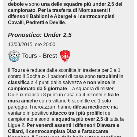
debole
e sono
una delle squadre più under 2,5 del
campionato
.
Per la trasferta di Niort assenti i
difensori Babiloni e Abergel e i centrocampisti
Cavalli, Pedretti e Deville.
Pronostico: Under 2,5
13/03/2015, ore 20:00
Tours - Brest
Il
Tours
è reduce dalla sconfitta in trasferta per 2 a 1
contro il Sochaux. I padroni di casa sono
terzultimi in
classifica
a 4 punti dalla salvezza
e
non vince in
campionato da 5 giornate
. La squadra di mister
Dujeux manca i 3 punti in casa da 4 incontri e
tra le
mura amiche
con 5 vittorie 6 sconfitte ed 1 solo
pareggio. I neroazzurri hanno
difesa mediocre
ma
vantano in positivo
attacco
tra i più prolifici
del
campionato e sono la
squadra più
over 2,5
di tutta la
Ligue 2.
Per venerdì assenti i difensori Diawara e
Cillard, il centrocampista Diaz e l’attaccante