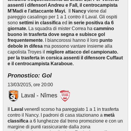
assenti i difensori Andreu e Fall, il centrocampista
M’Madi e l’attaccante Mayi.
Il
Nancy
viene dal
pareggio casalingo per 1 a 1 contro il Laval. Gli ospiti
sono
settimi in classifica
ed
in serie positiva da 6
giornate.
La squadra di mister Correa ha
cammino
buono in trasferta dove segna e subisce gol
frequentemente
. I biancorossi hanno il loro
punto
debole in difesa
ma possono vantare insieme alla
capolista Troyes il
migliore attacco del campionato.
per la trasferta in corsica assenti il difensore Cuffaut
e il centrocampista Karaboue.
Pronostico: Gol
13/03/2015, ore 20:00
Laval - Nîmes
Il
Laval
venerdì scorso ha pareggiato 1 a 1 in trasferta
contro il Nancy. I padroni di casa stazionano a
metà
classifica
a 6 lunghezze dal treno promozione e con un
margine di punti rassicurante dalla zona