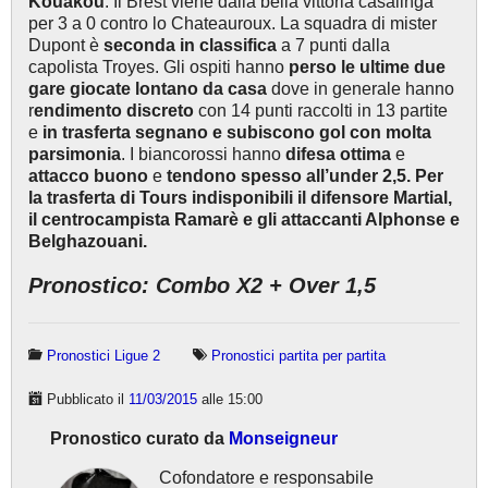
Kouakou
. Il Brest viene dalla bella vittoria casalinga
per 3 a 0 contro lo Chateauroux. La squadra di mister
Dupont è
seconda in classifica
a 7 punti dalla
capolista Troyes. Gli ospiti hanno
perso le ultime due
gare giocate lontano da casa
dove in generale hanno
r
endimento discreto
con 14 punti raccolti in 13 partite
e
in trasferta segnano e subiscono gol con molta
parsimonia
. I biancorossi hanno
difesa ottima
e
attacco buono
e
tendono spesso all’under 2,5. Per
la trasferta di Tours indisponibili il difensore Martial,
il centrocampista Ramarè e gli attaccanti Alphonse e
Belghazouani.
Pronostico: Combo X2 + Over 1,5
Pronostici Ligue 2
Pronostici partita per partita
Pubblicato il
11/03/2015
alle 15:00
Pronostico curato da
Monseigneur
Cofondatore e responsabile