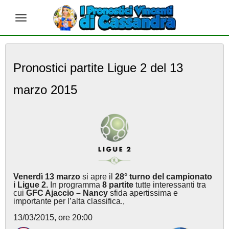
S
k
Pronostici partite Ligue 2 del 13
i
p
marzo 2015
t
o
m
a
i
n
c
o
n
Venerdì 13 marzo
si apre il
28° turno del campionato
t
i Ligue 2.
In programma
8 partite
tutte interessanti tra
e
cui
GFC Ajaccio – Nancy
sfida apertissima e
importante per l’alta classifica.,
n
t
13/03/2015, ore 20:00