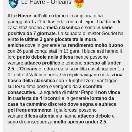
Le Havre - Orléans
Il
Le Havre
nell’ultimo turno di campionato ha
pareggiato 1 a 1 in trasferta contro il Dijon. I padroni di
casa stazionano a
metà classifica
e sono
in serie
positiva da 7 giornate.
La squadra di mister Goudet ha
vinto le ultime 3 gare giocate tra le mura
amiche
dove in generale ha
rendimento
molto buono
con 26 punti conquistati in 13 gare. I blucelesti hanno il
loro
punto debole nella difesa
mentre possono
vantare
attacco prolifico
e
tendono
spesso all’under
2,5.
L’
Orleans
è reduce
dalla sconfitta casalinga per 1 a
0 contro il Valenciennes. Gli ospiti navigano nella
zona
bassa della classifica
con 7 lunghezze di vantaggio
sul terzultimo posto e vengono da
2 sconfitte
consecutive.
La squadra di mister Frapolli
non vince
in trasferta da 4 incontri
e in generale
lontano da
casa ha cammino discreto dove segna e subisce
gol frequentemente
. I giallorossi possono
vantare
difesa atten
ta
ma hanno
attacco debole
e
sono di conseguenza
molto spesso under 2,5
.