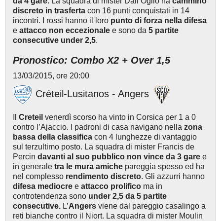
da 4 gare.
La squadra di mister Dall’Oglio ha
cammino
discreto in trasferta
con 16 punti conquistati in 14
incontri. I rossi hanno il loro
punto di forza nella difesa
e
attacco non eccezionale
e sono da
5 partite
consecutive under 2,5
.
Pronostico: Combo X2 + Over 1,5
13/03/2015, ore 20:00
Créteil-Lusitanos - Angers
Il
Creteil
venerdì scorso ha vinto in Corsica per 1 a 0
contro l’Ajaccio. I padroni di casa navigano nella
zona
bassa della classifica
con 4 lunghezze di vantaggio
sul terzultimo posto. La squadra di mister Francis de
Percin
davanti al suo pubblico non vince da 3 gare
e
in generale
tra le mura amiche
pareggia spesso ed ha
nel complesso
rendimento discreto
. Gli azzurri hanno
difesa mediocre
e
attacco prolifico
ma in
controtendenza sono
under
2,5 da 5 partite
consecutive.
L’
Angers
viene dal pareggio casalingo a
reti bianche contro il Niort. La squadra di mister Moulin