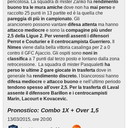
pericolosa. La squadra di mister Zanko ha
rendimento
buono tra le mura amiche
dove non ha
mai perso
e
raccolto 25 punti in 13 partite ed è la quella che
pareggia di più in campionato
. Gli
arancionero possono vantare
difesa attenta
ma hanno
attacco mediocre
e sono la
compagine più under
2,5 della Ligue 2. Per venerdì assenti i difensori
Perrot e Couturier e il centrocampista Guerriero.
Il
Nimes
viene dalla bella vittoria casalinga per 2 a 0
contro il GFC Ajaccio. Gli ospiti sono
noni in
classifica
a 7 punti dal terzo posto e lontano dalla zona
retrocessione. La squadra di mister Pasqualetti
ha
perso le ultime 2 gare giocate in trasferta
dove in
generale ha
rendimento discreto.
I biancorossi hanno
difesa mediocre
e
attacco buono
e nell’ultimo periodo
tendono spesso all’over 2,5. Per la trasferta di Laval
assente il difensore Barillon e i centrocampisti
Marin, Lacourt e Kovacevic.
Pronostico: Combo 1X + Over 1,5
13/03/2015, ore 20:00