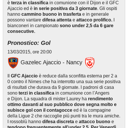
è
terza in classifica
in comunione con il Dijon e il GFC
Ajaccio ed è
in serie positiva da 3 giornate
. Gli ospiti
hanno
cammino buono in trasferta
e in generale
possono vantare
difesa attenta
e
attacco prolifico.
I
bianconeri
in campionato
sono under 2,5 da 6 gare
consecutive.
Pronostico: Gol
13/03/2015, ore 20:00
Gazelec Ajaccio - Nancy
Il
GFC Ajaccio
è reduce dalla sconfitta esterna per 2 a
0 contro il Nimes che ha interrotto una sua serie positiva
di risultati che durava da 9 giornate. I padroni di casa
sono
terzi in classifica
in comunione con l’Angers
e Dijon. La squadra di mister Laurey ha
rendimento
ottimo davanti al suo pubblico dove segna molto e
subisce gol con il contagocce
ed è la compagine
della Ligue 2 che raccoglie più punti tra le mura amiche.
I rossoblù hanno
difesa discreta
e
attacco buono
e
tendono frequentemente all’under 2,5. Per Venerdì