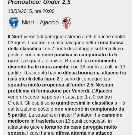
Pronostico: Under 2,5
13/03/2015, ore 20:00
Niort - Ajaccio
Il
Niort
viene dal pareggio esterno a reti bianche contro
l’Angers. I padroni di casa navigano nella
zona bassa
della classifica
con 7 punti di vantaggio sul terzultimo
posto e sono
in serie positiva in campionato da 5
gare.
La squadra di mister Brouard ha
rendimento
discreto tra le mura amiche
con 18 punti raccolti in 13
partite. I biancoblù hanno
difesa buona
ma
attacco tra
i più sterili della ligue 2
e sono di conseguenza
squadra molto propensa all’under 2,5. Nessun
problema di formazione per Venerdi.
L’
Ajaccio
venerdì scorso ha perso in casa per 1 a 0 contro
il
Creteil. Gli ospiti sono
quindicesimi in classifica
a + 5
dal terzultimo posto e
non vincono in campionato da
5 partite.
La squadra di mister Pantaloni ha
cammino
mediocre in trasferta
con
13 punti conquistati in
altrettante gare e
lontano da casa pareggia molto
spesso.
I corsi hanno
difesa attenta
ma
attacco