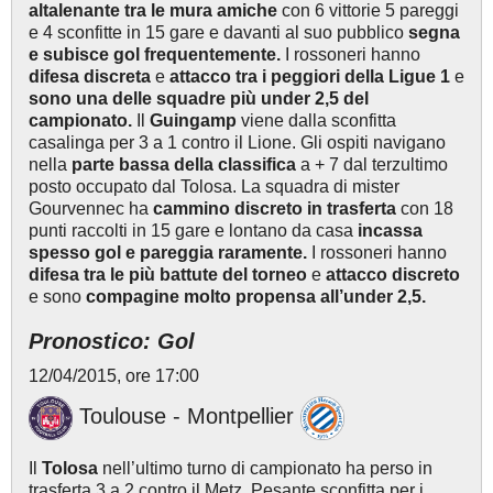
altalenante tra le mura amiche
con 6 vittorie 5 pareggi
e 4 sconfitte in 15 gare e davanti al suo pubblico
segna
e subisce gol frequentemente.
I rossoneri hanno
difesa discreta
e
attacco tra i peggiori della Ligue 1
e
sono una delle squadre più under 2,5 del
campionato.
Il
Guingamp
viene dalla sconfitta
casalinga per 3 a 1 contro il Lione. Gli ospiti navigano
nella
parte bassa della classifica
a + 7 dal terzultimo
posto occupato dal Tolosa. La squadra di mister
Gourvennec ha
cammino discreto in trasferta
con 18
punti raccolti in 15 gare e lontano da casa
incassa
spesso gol e pareggia raramente.
I rossoneri hanno
difesa tra le più battute del torneo
e
attacco discreto
e sono
compagine molto propensa all’under 2,5.
Pronostico: Gol
12/04/2015, ore 17:00
Toulouse - Montpellier
Il
Tolosa
nell’ultimo turno di campionato ha perso in
trasferta 3 a 2 contro il Metz. Pesante sconfitta per i