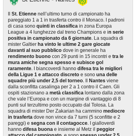
Il
St. Etienne
nell’ultimo turno di campionato ha
pareggiato 1 a 1 in trasferta contro il Monaco. I padroni
di casa sono
quinti in classifica
in zona Europa
League a 4 lunghezze dal treno Champions e i
n serie
positiva in campionato da 6 giornate
. La squadra di
mister Galtier
ha vinto le ultime 2 gare giocate
davanti al suo pubblico
dove in generale ha
rendimento buono
con 29 punti in 15 incontri e
tra le
mura amiche segna spesso e subisce gol
raramente
. I biancoverdi hanno
difesa tra le migliori
della Ligue 1 e attacco
discreto
e sono
una delle
squadre più under 2,5 del torneo
. Il
Nantes
viene
dalla sconfitta casalinga per 2 a 1 contro il Caen. Gli
ospiti stazionano a
metà classifica
lontano dalla zona
che vale l’Europa e con un margine di vantaggio di 8
punti sul terzultimo posto occupato dal Tolosa. La
squadra di mister Der Zakarian ha cammino
mediocre
in trasferta
dove non vince da 7 turni (5 sconfitte e 2
pareggi) e
segna con il contagocce
. I gialloverdi
hanno
difesa buona
e insieme al Metz il
peggior
attacco del campionato
e sono
spesso under 2,5.