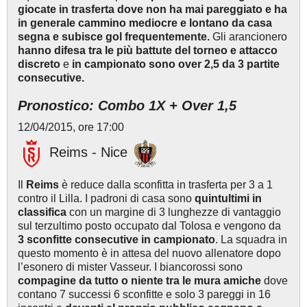
giocate in trasferta dove non ha mai pareggiato e ha
in generale cammino mediocre e
lontano da casa
segna e subisce gol frequentemente.
Gli arancionero
hanno difesa tra le più battute del torneo e attacco
discreto
e
in campionato sono over 2,5 da 3 partite
consecutive.
Pronostico: Combo 1X + Over 1,5
12/04/2015, ore 17:00
Reims - Nice
Il
Reims
è reduce dalla sconfitta in trasferta per 3 a 1
contro il Lilla. I padroni di casa sono
quintultimi in
classifica
con un margine di 3 lunghezze di vantaggio
sul terzultimo posto occupato dal Tolosa e vengono da
3 sconfitte consecutive in campionato
. La squadra in
questo momento è in attesa del nuovo allenatore dopo
l’esonero di mister Vasseur. I biancorossi sono
compagine da tutto o niente tra le mura amiche
dove
contano 7 successi 6 sconfitte e solo 3 pareggi in 16