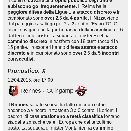
incontri e
davanti al proprio pubblico segnano e
subiscono gol frequentemente
. Il Reims ha la
peggiore difesa della Ligue 1
e
attacco discreto
e in
campionato sono
over 2,5 da 4 partite.
Il
Nizza
viene
dal pareggio casalingo per 2 a 2 contro l’Evian TG. Gli
ospiti navigano nella
parte bassa della classifica
a + 6
dal terzultimo posto. La squadra di mister Puel ha
cammino discreto
in trasferta con 18 punti raccolti in
15 partite. I rossoneri hanno
difesa attenta e attacco
discreto
e in campionato sono
over 2,5 da 5 incontri
consecutivi.
Pronostico: X
12/04/2015, ore 17:00
Rennes - Guingamp
Il
Rennes
sabato scorso ha fatto un buon colpo
andando a vincere in trasferta 3 a 0 contro il Lorient. I
padroni di casa
stazionano a metà classifica
lontano
sia dalla zona che vale l’Europa che dal terzultimo
posto. La squadra di mister Montanier ha
cammino