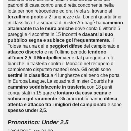
padroni di casa contro una diretta concorrente nella
lotta per non retrocedere ed ora i viola si trovano al
terzultimo posto
a 2 lunghezze dal Lorient quartultimo
in classifica. La squadra di mister Arribagè ha
cammino
altalenante tra le mura amiche
dove conta 6 vittorie 5
pareggi e 4 sconfitte in 15 incontri e
davanti al suo
pubblico segna e subisce gol frequentemente.
Il
Tolosa ha una delle
peggiori difese
del campionato e
attacco discreto
e nell’ultimo periodo
tendono
all’over 2,5.
Il
Montpellier
viene dal pareggio a reti
bianche in trasferta contro il Monaco nel recupero di
campionato disputato martedì sera. Gli ospiti sono
settimi in classifica
a 4 lunghezze dal treno che porta
in Europa League. La squadra di mister Courbis ha
cammino soddisfacente in trasferta
con 18 punti
conquistati in 15 gare e
lontano da casa segna e
subisce gol raramente
. Gli arancioblù hanno
difesa
attenta e
attacco tra i migliori del campionato
e sono
spesso under 2,5.
Pronostico: Under 2,5