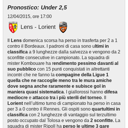
Pronostico: Under 2,5
12/04/2015, ore 17:00
Lens - Lorient
Il
Lens
domenica scorsa ha perso in trasferta per 2 a 1
contro il Bordeaux. I padroni di casa sono u
ltimi in
classifica
a 9 lunghezze dalla salvezza e vengono da 2
sconfitte consecutive in campionato. La squadra di
mister Kombouare ha r
endimento pessimo davanti al
suo pubblico
con 15 punti conquistati in altrettanti
incontri che ne fanno la
compagine della Ligue 1
quella che ne raccoglie meno tra le mura amiche
dove segna anche raramente e subisce gol in
maniera quasi sistematica
. I giallorossi hanno
difesa
mediocre
e
attacco tra i più sterili del torneo
. Il
Lorient
nell’ultimo turno di campionato ha perso in casa
per 3 a 0 contro il Rennes. Gli ospiti sono
quartultimi in
classifica
con 2 lunghezze di vantaggio sul terzultimo
posto occupato dal Tolosa e vengono da
2 sconfitte.
La
squadra di mister Ripoll ha
perso le ultime 3 gare