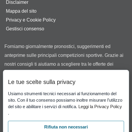
Disclaimer
Mappa del sito
Privacy e Cookie Policy
Gestisci consenso
Forniamo giornalmente pronostici, suggerimenti ed
anteprime sulle principali competizioni sportive. Grazie ai
nostri consigli ti aiutiamo a scegliere tra le offerte dei
bookmaker in possesso di regolare concessione ad
Le tue scelte sulla privacy
operare in Italia rilasciata dall’Agenzia delle Dogane e dei
Monopoli.
Usiamo strumenti tecnici necessari al funzionamento del
Il gioco può causare dipendenza patologica. Il gioco è
sito. Con il tuo consenso possiamo inoltre misurare l’utilizzo
del sito e abilitare i servizi di notifica.
Leggi la Privacy Policy
vietato ai minori di 18 anni.
Gioco Responsabile
-
.
Probabilità di vincita
.
Rifiuta non necessari