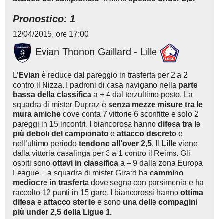
Pronostico: 1
12/04/2015, ore 17:00
Evian Thonon Gaillard - Lille
L’
Evian
è reduce dal pareggio in trasferta per 2 a 2
contro il Nizza. I padroni di casa navigano nella
parte
bassa della classifica
a + 4 dal terzultimo posto. La
squadra di mister Dupraz è
senza mezze misure
tra le
mura amiche
dove conta 7 vittorie 6 sconfitte e solo 2
pareggi in 15 incontri. I biancorosa hanno
difesa tra le
più deboli del campionato
e
attacco discreto
e
nell’ultimo periodo
tendono all’over 2,5
. Il
Lille
viene
dalla vittoria casalinga per 3 a 1 contro il Reims. Gli
ospiti sono
ottavi in classifica
a – 9 dalla zona Europa
League. La squadra di mister Girard ha
cammino
mediocre in trasferta
dove segna con parsimonia e ha
raccolto 12 punti in 15 gare. I biancorossi hanno
ottima
difesa
e
attacco sterile
e sono
una delle compagini
più under 2,5 della Ligue 1.