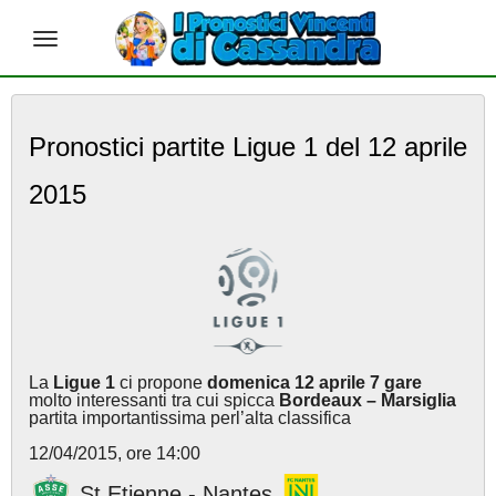
S
k
Pronostici partite Ligue 1 del 12 aprile
i
p
2015
t
o
m
a
i
n
c
o
n
La
Ligue 1
ci propone
domenica 12 aprile 7 gare
t
molto interessanti tra cui spicca
Bordeaux – Marsiglia
e
partita importantissima perl’alta classifica
n
12/04/2015, ore 14:00
t
St Etienne - Nantes