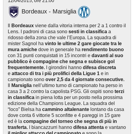
12/04/2015, ore 21:00
Bordeaux - Marsiglia
Il
Bordeaux
viene dalla vitoria interna per 2 a 1 contro il
Lens. I padroni di casa sono
sesti in classifica
a
ridosso della zona che vale l’Europa. La squadra di
mister Sagnol ha
vinto le ultime 2 gare giocate tra le
mura amiche
dove in generale ha
rendimento buono
con 31 punti conquistati in 15 incontri e
davanti al suo
pubblico è compagine che segna e subisce gol
frequentemente.
I girondini hanno
difesa discreta
e
attacco di tra i più prolifici della Ligue 1
e in
campionato sono
over 2,5 da 4 giornate consecutive.
Il
Marsiglia
nell’ultimo turno di campionato ha perso in
casa 3 a 2 contro la capolista PSG. Gli ospiti sono
terzi
in classifica
in piena lotta per un posto nella prossima
edizione della Champions League. La squadra del
“loco” Bielsa ha
cammino
altalenante
lontano da casa
dove conta 6 vittorie 5 sconfitte e 4 pareggi in 15 gare
ed è la
compagine del torneo che segna di più in
trasferta.
I biancazzurri hanno
difesa attenta
e vantano
il miglior attacco
del campionato
e sono la