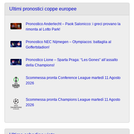
Ultimi pronostici coppe europee
Pronostico Anderlecht – Paok Salonicco: i greci provano la
rimonta al Lotto Park!
Pronostico NEC Nijmegen – Olympiacos: battaglia al
Goffertstadion!
Pronostico Lione – Sparta Praga: “Les Gones” all’assalto
della Champions!
Scommessa pronta Conference League martedì 11 Agosto
2026
Scommessa pronta Champions League martedì 11 Agosto
2026