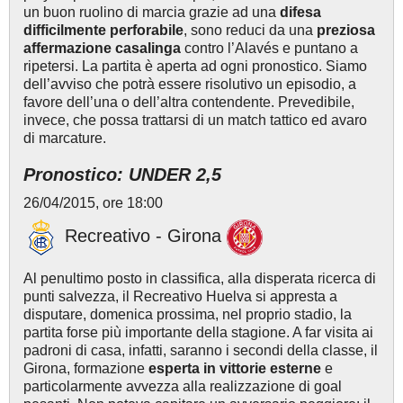
un buon ruolino di marcia grazie ad una
difesa
difficilmente perforabile
, sono reduci da una
preziosa
affermazione casalinga
contro l’Alavés e puntano a
ripetersi. La partita è aperta ad ogni pronostico. Siamo
dell’avviso che potrà essere risolutivo un episodio, a
favore dell’una o dell’altra contendente. Prevedibile,
invece, che possa trattarsi di un match tattico ed avaro
di marcature.
Pronostico: UNDER 2,5
26/04/2015, ore 18:00
Recreativo - Girona
Al penultimo posto in classifica, alla disperata ricerca di
punti salvezza, il Recreativo Huelva si appresta a
disputare, domenica prossima, nel proprio stadio, la
partita forse più importante della stagione. A far visita ai
padroni di casa, infatti, saranno i secondi della classe, il
Girona, formazione
esperta in vittorie esterne
e
particolarmente avvezza alla realizzazione di goal