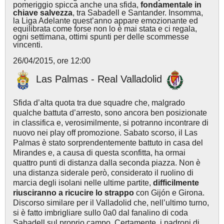
pomeriggio spicca anche una sfida,
fondamentale in
chiave salvezza
, tra Sabadell e Santander. Insomma,
la Liga Adelante quest’anno appare emozionante ed
equilibrata come forse non lo è mai stata e ci regala,
ogni settimana, ottimi spunti per delle scommesse
vincenti.
26/04/2015, ore 12:00
Las Palmas - Real Valladolid
Sfida d’alta quota tra due squadre che, malgrado
qualche battuta d’arresto, sono ancora ben posizionate
in classifica e, verosimilmente, si potranno incontrare di
nuovo nei play off promozione. Sabato scorso, il Las
Palmas è stato sorprendentemente battuto in casa del
Mirandes e, a causa di questa sconfitta, ha ormai
quattro punti di distanza dalla seconda piazza. Non è
una distanza siderale però, considerato il ruolino di
marcia degli isolani nelle ultime partite,
difficilmente
riusciranno a ricucire lo strappo
con Gijón e Girona.
Discorso similare per il Valladolid che, nell’ultimo turno,
si è fatto imbrigliare sullo 0a0 dal fanalino di coda
Sabadell sul proprio campo. Certamente, i padroni di