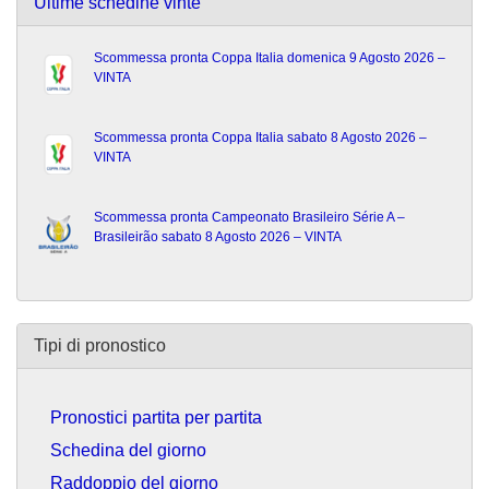
Ultime schedine vinte
Scommessa pronta Coppa Italia domenica 9 Agosto 2026 –
VINTA
Scommessa pronta Coppa Italia sabato 8 Agosto 2026 –
VINTA
Scommessa pronta Campeonato Brasileiro Série A –
Brasileirão sabato 8 Agosto 2026 – VINTA
Tipi di pronostico
Pronostici partita per partita
Schedina del giorno
Raddoppio del giorno