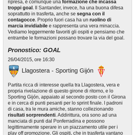
ripresa, è comunque una
formazione che incassa
troppi goal
. Il Santander, invece, ha una buona difesa
soprattutto in trasferta, anche se
segna con il
contagocce
. Proprio fuori casa ha un
ruolino di
marcia invidiabile
e rappresenta una vera minaccia.
Vediamo leggermente favoriti gli ospiti e pensiamo che
entrambe le formazioni possano trovare la via del goal.
Pronostico: GOAL
26/04/2015, ore 16:30
Llagostera - Sporting Gijón
Partita ricca di interesse quella tra Llagostera, vera e
propria rivelazione di questo girone di ritorno, e lo
Sporting Gijón, appaiato al secondo posto con il Girona
e in cerca di punti pesanti per lo sprint finale. I padroni
di casa, tra le mura amiche, stanno collezionando
risultati sorprendenti
. Addirittura, ora sono ad una
manciata di punti dal Ponferradina e possono
legittimamente sperare in un piazzamento utile per i
play off promozione. Gli ospiti, che in trasferta vantano