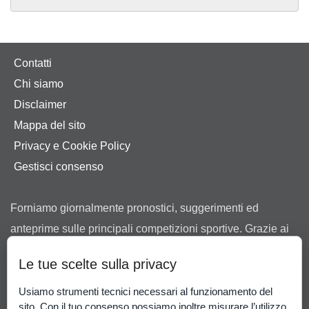
Contatti
Chi siamo
Disclaimer
Mappa del sito
Privacy e Cookie Policy
Gestisci consenso
Forniamo giornalmente pronostici, suggerimenti ed
anteprime sulle principali competizioni sportive. Grazie ai
nostri consigli ti aiutiamo a scegliere tra le offerte dei
Le tue scelte sulla privacy
bookmaker in possesso di regolare concessione ad
operare in Italia rilasciata dall’Agenzia delle Dogane e dei
Usiamo strumenti tecnici necessari al funzionamento del
sito. Con il tuo consenso possiamo inoltre misurare l’utilizzo