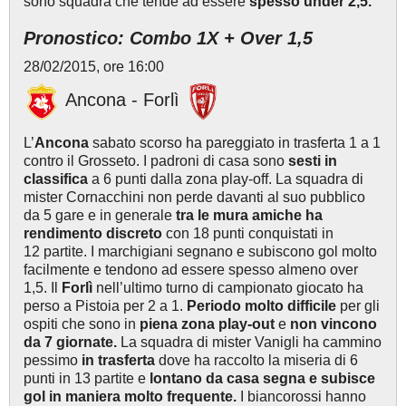
sono squadra che tende ad essere
spesso under 2,5.
Pronostico: Combo 1X + Over 1,5
28/02/2015, ore 16:00
Ancona - Forlì
L’
Ancona
sabato scorso ha pareggiato in trasferta 1 a 1
contro il Grosseto. I padroni di casa sono
sesti in
classifica
a 6 punti dalla zona play-off. La squadra di
mister Cornacchini non perde davanti al suo pubblico
da 5 gare e in generale
tra le mura amiche ha
rendimento discreto
con 18 punti conquistati in
12 partite. I marchigiani segnano e subiscono gol molto
facilmente e tendono ad essere spesso almeno over
1,5. Il
Forlì
nell’ultimo turno di campionato giocato ha
perso a Pistoia per 2 a 1.
Periodo molto difficile
per gli
ospiti che sono in
piena zona play-out
e
non vincono
da 7 giornate.
La squadra di mister Vanigli ha cammino
pessimo
in trasferta
dove ha raccolto la miseria di 6
punti in 13 partite e
lontano da casa segna e subisce
gol in maniera molto frequente.
I biancorossi hanno