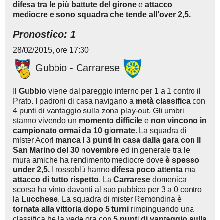
difesa tra le più battute del girone
e
attacco
mediocre e sono squadra che tende all’over 2,5.
Pronostico: 1
28/02/2015, ore 17:30
Gubbio - Carrarese
Il
Gubbio
viene dal pareggio interno per 1 a 1 contro il
Prato. I padroni di casa navigano a
metà classifica
con
4 punti di vantaggio sulla zona play-out. Gli umbri
stanno vivendo un
momento difficile
e
non vincono in
campionato ormai da 10 giornate.
La squadra di
mister Acori
manca i 3 punti in casa dalla gara con il
San Marino del 30 novembre
ed in generale tra le
mura amiche ha rendimento mediocre dove
è spesso
under 2,5.
I rossoblù hanno
difesa poco attenta
ma
attacco di tutto rispetto
. La
Carrarese
domenica
scorsa ha vinto davanti al suo pubbico per 3 a 0 contro
la
Lucchese
. La squadra di mister Remondina è
tornata alla vittoria dopo 5 turni
rimpinguando una
classifica he la vede ora con
5 punti di vantaggio sulla