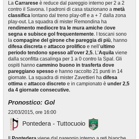
La
Carrarese
è reduce dal pareggio interno per 2 a 2
contro il Savona. I padroni di casa stazionano a
metà
classifica
lontano dal treno play-off e a + 7 dalla zona
play-out. La squadra di mister Remondina ha
rendimento mediocre tra le mura amiche
d
ove
segna e subisce gol frequentemente
. I toscani sono
la
compagine del girone che pareggia di più
, hanno
difesa discreta
e
attacco prolifico
e nell’
ultimo
periodo tendono spesso all’over 2,5.
L’
Aquila
viene
dalla sconfitta casalinga per 1 a 0 contro la Spal. Gli
ospiti hanno
cammino buono in trasferta dove
pareggiano spesso
e hanno raccolto 21 punti in 14
giornate. La squadra di mister Zavettieri ha
difesa
ottima
e
attacco discreto
e in campionato è
under 2,5
da 4 giornate consecutive.
Pronostico: Gol
22/03/2015, ore 16:00
Pontedera - Tuttocuoio
Il
Pontedera
viene dal pareggio interno a reti bianche