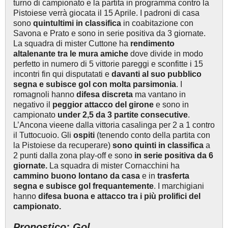
turno di campionato e la partita in programma contro la
Pistoiese verrà giocata il 15 Aprile. I padroni di casa
sono
quintultimi in classifica
in coabitazione con
Savona e Prato e sono in serie positiva da 3 giornate.
La squadra di mister Cuttone ha
rendimento
altalenante tra le mura amiche
dove divide in modo
perfetto in numero di 5 vittorie pareggi e sconfitte i 15
incontri fin qui disputatati e
davanti al suo pubblico
segna e subisce gol con molta parsimonia
. I
romagnoli hanno
difesa discreta
ma vantano in
negativo il
peggior attacco del girone
e sono in
campionato
under 2,5 da 3 partite consecutive
.
L’Ancona vieene dalla vittoria casalinga per 2 a 1 contro
il Tuttocuoio. Gli
ospiti
(tenendo conto della partita con
la Pistoiese da recuperare)
sono quinti in classifica
a
2 punti dalla zona play-off e sono
in serie
positiva da 6
giornate.
La squadra di mister Cornacchini ha
cammino buono lontano da casa
e in
trasferta
segna e subisce gol frequantemente
. I marchigiani
hanno
difesa buona e attacco tra i più prolifici del
campionato.
Pronostico: Gol