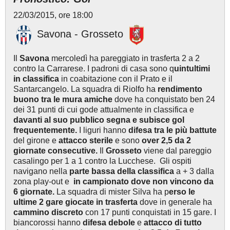
22/03/2015, ore 18:00
Savona - Grosseto
Il
Savona
mercoledì ha pareggiato in trasferta 2 a 2
contro la Carrarese. I padroni di casa sono q
uintultimi
in classifica
in coabitazione con il Prato e il
Santarcangelo. La squadra di Riolfo ha
rendimento
buono tra le mura amiche
dove ha conquistato ben 24
dei 31 punti di cui gode attualmente in classifica e
davanti al suo pubblico segna e subisce gol
frequentemente.
I liguri hanno
difesa tra le più battute
del girone e
attacco sterile
e sono
over 2,5 da 2
giornate consecutive.
Il
Grosseto
viene dal pareggio
casalingo per 1 a 1 contro la Lucchese. Gli ospiti
navigano nella
parte bassa della classifica
a + 3 dalla
zona play-out e
in campionato
dove non vincono da
6 giornate.
La squadra di mister Silva ha p
erso le
ultime 2 gare giocate in trasferta
dove in generale ha
cammino discreto
con 17 punti conquistati in 15 gare. I
biancorossi hanno
difesa debole
e
attacco di tutto