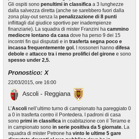
Gli ospiti sono
penultimi in classifica
a 3 lunghezze
dalla salvezza diretta (anche se sarebbero fuori dalla
zona play-out senza la
penalizzazione di 8 punti
inflittagli dal giudice sportivo per inadempienze
finanziarie). La squadra di mister Franzini ha
cammino
mediocre
lontano da casa
dove ha perso 9 dei 15
incontri fin qui disputati e in
trasferta segna poco e
incassa frequentemente gol.
I rossoneri hanno
difesa
debole
e
attacco tra i meno prolifici del girone
e sono
spesso under 2,5.
Pronostico: X
22/03/2015, ore 16:00
Ascoli - Reggiana
L’
Ascoli
nell’ultimo turno di campionato ha pareggiato 0
a 0 in trasferta contro il Pontedera. I padroni di casa
sono
primi in classifica
in coabitazione con il Teramo e
in campionato sono
in serie positiva da 5 giornate.
La
squadra di mister Petrone ha
vinto le ultime 5 gare