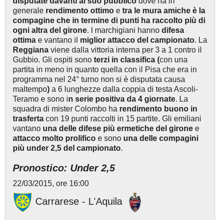
disputate davanti al suo pubblico
dove ha in
generale
rendimento ottimo
e
tra le mura amiche è la
compagine che in termine di punti ha raccolto più di
ogni altra del girone
. I marchigiani hanno
difesa
ottima
e vantano il
miglior attacco del campionato
. La
Reggiana
viene dalla vittoria interna per 3 a 1 contro il
Gubbio. Gli ospiti sono
terzi in classifica (
con una
partita in meno in quanto quella con il Pisa che era in
programma nel 24° turno non si è disputata causa
maltempo
)
a 6 lunghezze dalla coppia di testa Ascoli-
Teramo e sono i
n serie positiva da 4 giornate
. La
squadra di mister Colombo ha
rendimento buono in
trasferta
con 19 punti raccolti in 15 partite. Gli emiliani
vantano
una delle difese più ermetiche del girone
e
attacco molto prolifico
e sono
una delle compagini
più under 2,5 del campionato
.
Pronostico: Under 2,5
22/03/2015, ore 16:00
Carrarese - L'Aquila