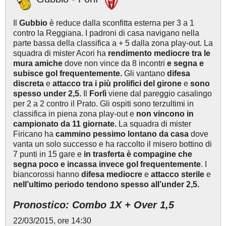
Il
Gubbio
è reduce dalla sconfitta esterna per 3 a 1
contro la Reggiana. I padroni di casa navigano nella
parte bassa della classifica a + 5 dalla zona play-out. La
squadra di mister Acori ha
rendimento mediocre tra le
mura amiche
dove non vince da 8 incontri
e segna e
subisce gol frequentemente.
Gli vantano
difesa
discreta
e
attacco tra i più prolifici del girone
e
sono
spesso under 2,5.
Il
Forlì
viene dal pareggio casalingo
per 2 a 2 contro il Prato. Gli ospiti sono terzultimi in
classifica in piena zona play-out e
non vincono in
campionato da 11 giornate.
La squadra di mister
Firicano ha
cammino pessimo lontano da casa
dove
vanta un solo successo e ha raccolto il misero bottino di
7 punti in 15 gare e
in trasferta è compagine che
segna poco e incassa invece gol frequentemente
. I
biancorossi hanno
difesa mediocre
e
attacco sterile
e
nell’ultimo periodo tendono spesso all’under 2,5.
Pronostico: Combo 1X + Over 1,5
22/03/2015, ore 14:30