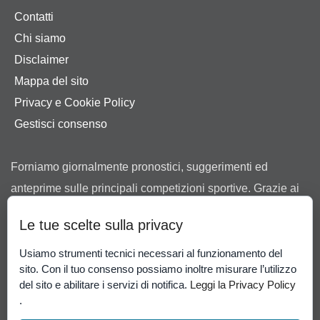
Contatti
Chi siamo
Disclaimer
Mappa del sito
Privacy e Cookie Policy
Gestisci consenso
Forniamo giornalmente pronostici, suggerimenti ed
anteprime sulle principali competizioni sportive. Grazie ai
nostri consigli ti aiutiamo a scegliere tra le offerte dei
Le tue scelte sulla privacy
bookmaker in possesso di regolare concessione ad
operare in Italia rilasciata dall’Agenzia delle Dogane e dei
Usiamo strumenti tecnici necessari al funzionamento del
sito. Con il tuo consenso possiamo inoltre misurare l’utilizzo
Monopoli.
del sito e abilitare i servizi di notifica.
Leggi la Privacy Policy
Il gioco può causare dipendenza patologica. Il gioco è
.
vietato ai minori di 18 anni.
Gioco Responsabile
-