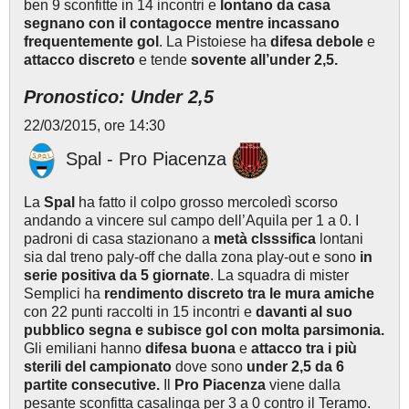
ben 9 sconfitte in 14 incontri e
lontano da casa
segnano con il contagocce mentre incassano
frequentemente gol
. La Pistoiese ha
difesa debole
e
attacco discreto
e tende
sovente all’under 2,5.
Pronostico: Under 2,5
22/03/2015, ore 14:30
Spal - Pro Piacenza
La
Spal
ha fatto il colpo grosso mercoledì scorso
andando a vincere sul campo dell’Aquila per 1 a 0. I
padroni di casa stazionano a
metà clsssifica
lontani
sia dal treno paly-off che dalla zona play-out e sono
in
serie positiva da 5 giornate
. La squadra di mister
Semplici ha
rendimento discreto tra le mura amiche
con 22 punti raccolti in 15 incontri e
davanti al suo
pubblico segna e subisce gol con molta parsimonia.
Gli emiliani hanno
difesa buona
e
attacco tra i più
sterili del campionato
dove sono
under 2,5 da 6
partite consecutive.
Il
Pro Piacenza
viene dalla
pesante sconfitta casalinga per 3 a 0 contro il Teramo.