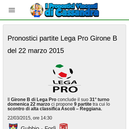
S
k
Pronostici partite Lega Pro Girone B
i
p
del 22 marzo 2015
t
o
m
a
i
n
c
o
n
Il
Girone B di Lega Pro
conclude il suo
31° turno
t
domenica 22 marzo
ci propone
9 partite
tra cui lo
e
scontro di alta classifica Ascoli – Reggiana.
n
22/03/2015, ore 14:30
t
Gubbio - Forlì