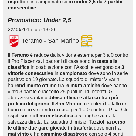
rispetto
e in campionato sono
under 2,5 da 7 partite
consecutive.
Pronostico: Under 2,5
22/03/2015, ore 18:00
Teramo - San Marino
Il
Teramo
è reduce dalla vittoria esterna per 3 a 0 contro
il Pro Piacenza. I padroni di casa sono i
n testa alla
classifica
in coabitazione con l’Ascoli e vengono da
3
vittorie consecutive in campionato
dove sono in serie
positiva da 19 giornate. La squadra di mister Vivarini
ha
rendimento ottimo tra le mura amiche
dove hanno
vinto 8 partite e raccolto 28 punti in 14 incontri. Gli
abruzzesi vantano
difesa ottima
e
attacco tra i più
prolifici del girone.
Il
San Marino
mercoledì ha fatto un
buon colpo vincendo in casa per 1 a 0 contro il Pisa. Gli
ospiti sono
ultimi in classifica
a 5 lunghezze dalla
salvezza diretta. La squadra di mister Tazziol ha
perso
le ultime due gare giocate in trasferta
dove non ha
mai vinto
e ha
cammino disastroso
con solo 4 punti