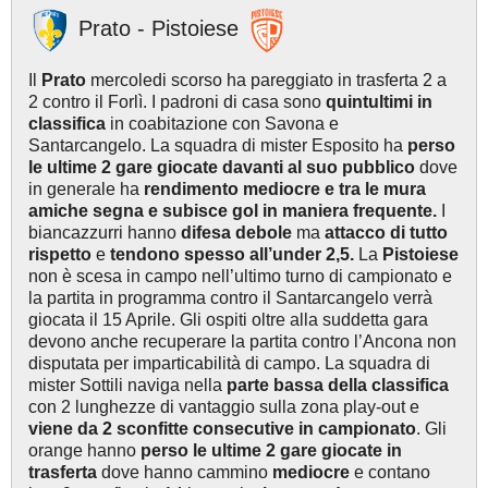
Prato - Pistoiese
Il
Prato
mercoledi scorso ha pareggiato in trasferta 2 a
2 contro il Forlì. I padroni di casa sono
quintultimi in
classifica
in coabitazione con Savona e
Santarcangelo. La squadra di mister Esposito ha
perso
le ultime 2 gare giocate davanti al suo pubblico
dove
in generale ha
rendimento mediocre e tra le mura
amiche
segna e subisce gol in maniera frequente.
I
biancazzurri hanno
difesa debole
ma
attacco di tutto
rispetto
e
tendono spesso all’under 2,5.
La
Pistoiese
non è scesa in campo nell’ultimo turno di campionato e
la partita in programma contro il Santarcangelo verrà
giocata il 15 Aprile. Gli ospiti oltre alla suddetta gara
devono anche recuperare la partita contro l’Ancona non
disputata per imparticabilità di campo. La squadra di
mister Sottili naviga nella
parte bassa della classifica
con 2 lunghezze di vantaggio sulla zona play-out e
viene da 2 sconfitte consecutive in campionato
. Gli
orange hanno
perso le ultime 2 gare giocate in
trasferta
dove hanno cammino
mediocre
e contano