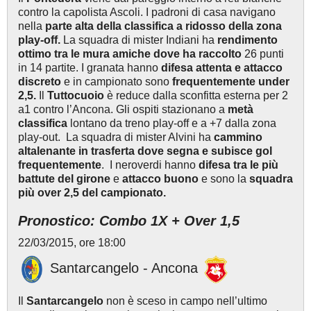
contro la capolista Ascoli. I padroni di casa navigano
nella
parte alta della classifica a ridosso della zona
play-off.
La squadra di mister Indiani ha
rendimento
ottimo tra le mura amiche dove ha raccolto
26 punti
in 14 partite. I granata hanno
difesa attenta e attacco
discreto
e in campionato sono
frequentemente under
2,5.
Il
Tuttocuoio
è reduce dalla sconfitta esterna per 2
a1 contro l’Ancona. Gli ospiti stazionano a
metà
classifica
lontano da treno play-off e a +7 dalla zona
play-out. La squadra di mister Alvini ha
cammino
altalenante in trasferta
dove segna e subisce gol
frequentemente
. I neroverdi hanno
difesa tra le più
battute del girone
e
attacco buono
e sono la
squadra
più over 2,5 del campionato.
Pronostico: Combo 1X + Over 1,5
22/03/2015, ore 18:00
Santarcangelo - Ancona
Il
Santarcangelo
non è sceso in campo nell’ultimo