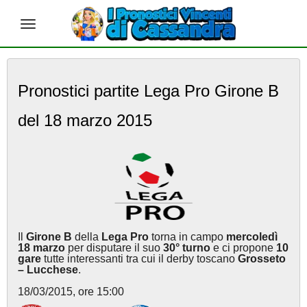
S
k
Pronostici partite Lega Pro Girone B
i
p
del 18 marzo 2015
t
o
m
a
i
n
c
o
n
Il
Girone B
della
Lega Pro
torna in campo
mercoledì
t
18 marzo
per disputare il suo
30° turno
e ci propone
10
e
gare
tutte interessanti tra cui il derby toscano
Grosseto
– Lucchese
.
n
t
18/03/2015, ore 15:00