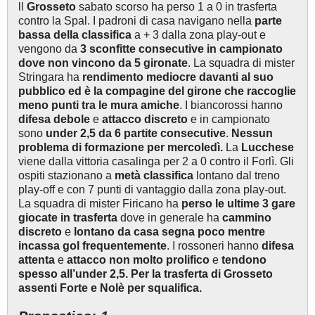
ll
Grosseto
sabato scorso ha perso 1 a 0 in trasferta
contro la Spal. I padroni di casa navigano nella
parte
bassa della classifica
a + 3 dalla zona play-out e
vengono da
3 sconfitte consecutive in campionato
dove non vincono da 5 gironate
. La squadra di mister
Stringara ha
rendimento mediocre
davanti al suo
pubblico ed è la compagine del girone che raccoglie
meno punti tra le mura amiche
. I biancorossi hanno
difesa debole
e
attacco discreto
e in campionato
sono
under 2,5 da 6 partite consecutive
.
Nessun
problema di formazione per mercoledì.
La
Lucchese
viene dalla vittoria casalinga per 2 a 0 contro il Forlì. Gli
ospiti stazionano a
metà classifica
lontano dal treno
play-off e con 7 punti di vantaggio dalla zona play-out.
La squadra di mister Firicano ha
perso le ultime 3 gare
giocate in trasferta
dove in generale ha
cammino
discreto
e
lontano da casa segna poco mentre
incassa gol frequentemente
. I rossoneri hanno
difesa
attenta
e
attacco non molto prolifico
e
tendono
spesso all’under 2,5. Per la trasferta di Grosseto
assenti Forte e Nolè per squalifica.