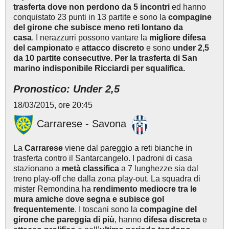
trasferta
dove non perdono da 5 incontri
ed hanno
conquistato 23 punti in 13 partite e sono la
compagine
del girone
che subisce meno reti lontano da
casa
. I nerazzurri possono vantare la
migliore difesa
del campionato
e
attacco discreto
e sono
under 2,5
da 10 partite
consecutive. Per la trasferta di San
marino indisponibile Ricciardi per squalifica.
Pronostico: Under 2,5
18/03/2015, ore 20:45
Carrarese - Savona
La
Carrarese
viene dal pareggio a reti bianche in
trasferta contro il Santarcangelo. I padroni di casa
stazionano a
metà classifica
a 7 lunghezze sia dal
treno play-off che dalla zona play-out. La squadra di
mister Remondina ha
rendimento mediocre tra le
mura amiche
d
ove segna e subisce gol
frequentemente
. I toscani sono la
compagine del
girone che pareggia di più
, hanno
difesa discreta
e