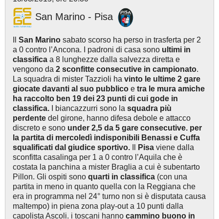
San Marino - Pisa
Il
San Marino
sabato scorso ha perso in trasferta per 2
a 0 contro l’Ancona. I padroni di casa sono
ultimi in
classifica
a 8 lunghezze dalla salvezza diretta e
vengono da
2 sconfitte consecutive in campionato
.
La squadra di mister Tazzioli ha
vinto le ultime 2 gare
giocate davanti al suo pubblico
e
tra le mura amiche
ha raccolto ben 19 dei 23 punti di cui gode in
classifica.
I biancazzurri sono la
squadra più
perdente
del girone, hanno difesa debole e attacco
discreto e sono
under 2,5 da 5 gare consecutive. per
la partita di mercoledì indisponibili Benassi e Cuffa
squalificati dal giudice sportivo.
Il
Pisa
viene dalla
sconfitta casalinga per 1 a 0 contro l’Aquila che è
costata la panchina a mister Braglia a cui è subentarto
Pillon. Gli ospiti sono
quarti in classifica
(con una
partita in meno in quanto quella con la Reggiana che
era in programma nel 24° turno non si è disputata causa
maltempo) in piena zona play-out a 10 punti dalla
capolista Ascoli. i toscani hanno
cammino buono in