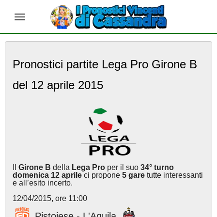
S
k
Pronostici partite Lega Pro Girone B
i
p
del 12 aprile 2015
t
o
m
a
i
n
c
o
n
Il
Girone B
della
Lega Pro
per il suo
34° turno
t
domenica 12 aprile
ci propone
5 gare
tutte interessanti
e
e all’esito incerto.
n
12/04/2015, ore 11:00
t
Pistoiese - L'Aquila