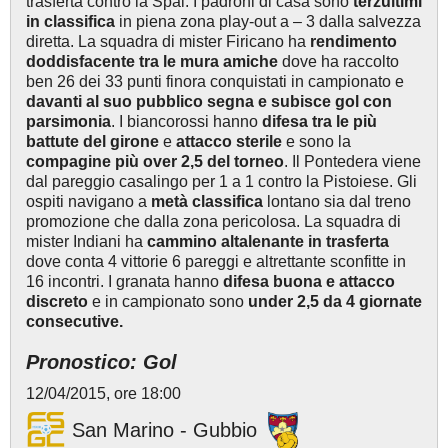
trasferta contro la Spal. I padroni di casa sono
terzultimi
in classifica
in piena zona play-out a – 3 dalla salvezza
diretta. La squadra di mister Firicano ha
rendimento
doddisfacente tra le mura amiche
dove ha raccolto
ben 26 dei 33 punti finora conquistati in campionato e
davanti al suo pubblico segna e subisce gol con
parsimonia
.
I biancorossi hanno
difesa tra le più
battute del girone
e
attacco sterile
e sono la
compagine più over 2,5 del torneo
. Il Pontedera viene
dal pareggio casalingo per 1 a 1 contro la Pistoiese. Gli
ospiti navigano a
metà classifica
lontano sia dal treno
promozione che dalla zona pericolosa. La squadra di
mister Indiani ha
cammino altalenante in trasferta
dove conta 4 vittorie 6 pareggi e altrettante sconfitte in
16 incontri. I granata hanno
difesa buona e attacco
discreto
e in campionato sono
under 2,5 da 4 giornate
consecutive.
Pronostico: Gol
12/04/2015, ore 18:00
San Marino - Gubbio