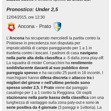
Pronostico: Under 2,5
12/04/2015, ore 12:30
Ancona - Prato
L’
Ancona
ha recuperato mercoledì la partita contro la
Pistoiese in precedenza non disputata per
impraticabilità di campo pareggiando per 1 a 1 in
trasferta contro i toscani. I padroni di casa
navigano
nella parte alta della classifica
a -5 dalla zona play-off.
La squadra di mister Cornacchini ha
rendimento
soddisfacente davanti al suo pubblico dove
pareggia spesso
e ha raccolto 25 punti in 16 incontri. I
marchigiani hanno
difesa discreta
e
attacco tra i
migliori del girone
e
nell’ultimo periodo sono
spesso under 2,5.
Il
Prato
viene dal pareggio
casalingo per 1 a 1 contro la Reggiana. Gli ospiti
stazionano nella parte bassa della classifica
con una
lunghezza di vantaggio sulla zona paly-out e sono i
n
serie positiva da 4 giornate
(3 pareggi e 1vittoria). La