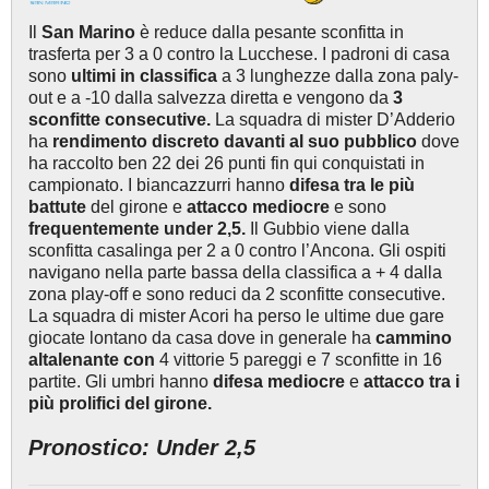
Il
San Marino
è reduce dalla pesante sconfitta in
trasferta per 3 a 0 contro la Lucchese. I padroni di casa
sono
ultimi in classifica
a 3 lunghezze dalla zona paly-
out e a -10 dalla salvezza diretta e vengono da
3
sconfitte consecutive.
La squadra di mister D’Adderio
ha
rendimento discreto davanti al suo pubblico
dove
ha raccolto ben 22 dei 26 punti fin qui conquistati in
campionato. I biancazzurri hanno
difesa tra le più
battute
del girone e
attacco mediocre
e sono
frequentemente under 2,5.
Il Gubbio viene dalla
sconfitta casalinga per 2 a 0 contro l’Ancona. Gli ospiti
navigano nella parte bassa della classifica a + 4 dalla
zona play-off e sono reduci da 2 sconfitte consecutive.
La squadra di mister Acori ha perso le ultime due gare
giocate lontano da casa dove in generale ha
cammino
altalenante con
4 vittorie 5 pareggi e 7 sconfitte in 16
partite. Gli umbri hanno
difesa mediocre
e
attacco tra i
più prolifici del girone.
Pronostico: Under 2,5