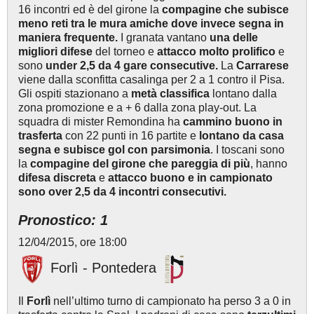
16 incontri ed è del girone la
compagine che subisce
meno reti tra le mura amiche dove invece segna in
maniera frequente.
I granata vantano
una delle
migliori difese
del torneo e
attacco molto prolifico
e
sono
under 2,5 da 4 gare consecutive.
La
Carrarese
viene dalla sconfitta casalinga per 2 a 1 contro il Pisa.
Gli ospiti stazionano a
metà classifica
lontano dalla
zona promozione e a + 6 dalla zona play-out. La
squadra di mister Remondina ha
cammino buono in
trasferta
con 22 punti in 16 partite e
lontano da casa
segna e subisce gol con parsimonia
. I toscani sono
la
compagine del girone che pareggia di più
, hanno
difesa discreta
e
attacco buono e in campionato
sono over 2,5 da 4 incontri consecutivi.
Pronostico: 1
12/04/2015, ore 18:00
Forlì - Pontedera
Il
Forlì
nell’ultimo turno di campionato ha perso 3 a 0 in