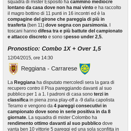
squadra di mister Esposito ha
cammino mediocre
lontano da casa dove non ha mai vinto
e ha raccolto
il magro bottino di 11 punti in 16 incontri ed è la
compagine del girone che pareggia di più in
trasferta
(ben 11)
dove segna con parsimonia
. I
toscani hanno
difesa tra e più battute del campionato
e attacco discreto
e sono s
pesso under 2,5.
Pronostico: Combo 1X + Over 1,5
12/04/2015, ore 14:30
Reggiana - Carrarese
La
Reggiana
ha disputato mercoledì sera la gara di
recupero contro il Pisa pareggiando davanti al suo
pubblico per 1 a 1. I padroni di casa sono
terzi in
classifica
in piena zona play-off a -9 dalla capolista
Teramo e vengono da
4 pareggi consecutivi in
campionato dove sono
in serie positiva in da 8
giornate.
La squadra di mister Colombo ha
rendimento ottimo davanti al suo pubblico
dove
vanta ben 10 vittorie 5 pareggi ed una sola sconfitta in