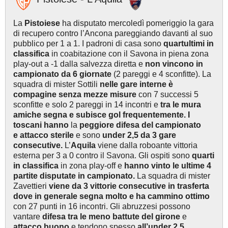
La
Pistoiese
ha disputato mercoledì pomeriggio la gara
di recupero contro l’Ancona pareggiando davanti al suo
pubblico per 1 a 1. I padroni di casa sono
quartultimi in
classifica
in coabitazione con il Savona in piena zona
play-out a -1 dalla salvezza diretta e
non vincono in
campionato da 6 giornate
(2 pareggi e 4 sconfitte). La
squadra di mister Sottili
nelle gare interne è
compagine senza mezze misure
con 7 successi 5
sconfitte e solo 2 pareggi in 14 incontri e
tra le mura
amiche
segna e subisce gol frequentemente
. I
toscani hanno
la
peggiore difesa del campionato
e
attacco sterile
e sono
under 2,5 da 3 gare
consecutive.
L’
Aquila
viene dalla roboante vittoria
esterna per 3 a 0 contro il Savona. Gli ospiti sono
quarti
in classifica
in zona play-off e
hanno vinto le ultime 4
partite disputate in campionato.
La squadra di mister
Zavettieri
viene da 3 vittorie consecutive in trasferta
dove in generale segna molto e ha cammino ottimo
con 27 punti in 16 incontri. Gli abruzzesi possono
vantare
difesa tra le meno battute del girone
e
attacco buono
e tendono spesso
all’under 2,5.