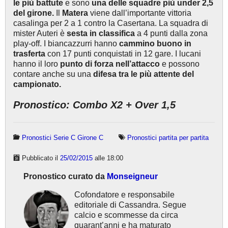
le più battute
e sono
una delle squadre più under 2,5
del girone.
Il
Matera
viene dall’importante vittoria
casalinga per 2 a 1 contro la Casertana. La squadra di
mister Auteri è
sesta in classifica
a 4 punti dalla zona
play-off. I biancazzurri hanno
cammino buono in
trasferta
con 17 punti conquistati in 12 gare. I lucani
hanno il loro
punto di forza nell’attacco
e possono
contare anche su una
difesa tra le più attente del
campionato.
Pronostico: Combo X2 + Over 1,5
Pronostici Serie C Girone C
Pronostici partita per partita
Pubblicato il
25/02/2015
alle 18:00
Pronostico curato da
Monseigneur
Cofondatore e responsabile
editoriale di Cassandra. Segue
calcio e scommesse da circa
quarant’anni e ha maturato