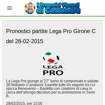
S
k
Pronostici partite Lega Pro Girone C
i
p
del 28-02-2015
t
o
m
a
i
n
c
o
n
La Lega Pro giunge al 27° turno di campionato e sabato
t
28 febbario ci propone 3 partite tutte da seguire tra cui
e
spicca Benevento – Barletta con i padroni di casa in
cerca dell’allungo decisivo per la promozione in Serie
n
B.
t
28/02/2015, ore 15:00