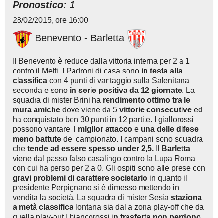
Pronostico: 1
28/02/2015, ore 16:00
Benevento - Barletta
Il Benevento è reduce dalla vittoria interna per 2 a 1
contro il Melfi. I Padroni di casa sono
in testa alla
classifica
con 4 punti di vantaggio sulla Salenitana
seconda e sono
in serie positiva da 12 giornate
. La
squadra di mister Brini ha
rendimento ottimo tra le
mura amiche
dove viene da 5
vittorie consecutive
ed
ha conquistato ben 30 punti in 12 partite. I giallorossi
possono vantare il
miglior attacco
e
una delle difese
meno battute
del campionato. I campani sono squadra
che
tende ad essere spesso under 2,5.
Il
Barletta
viene dal passo falso casalingo contro la Lupa Roma
con cui ha perso per 2 a 0. Gli ospiti sono alle prese con
gravi problemi di carattere societario
in quanto il
presidente Perpignano si è dimesso mettendo in
vendita la società. La squadra di mister Sesia
staziona
a metà classifica
lontana sia dalla zona play-off che da
quella play-out I biancorossi i
n trasferta non perdono