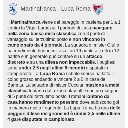
Martinafranca - Lupa Roma
Il
Martinafranca
viene dal pareggio in trasferta per 1 a 1
contro la Vigor Lamezia. I padroni di casa
navigano
nella zona bassa della classifica
con 3 punti di
vantaggio sul terzultimo posto e
non vincono in
campionato da 4 giornate.
La squadra di mister Ciullo
ha rendimento buono in casa con 19 punti raccolti in 12
partite e in generale può contare su un
attacco
discreto
e su una
difesa non impeccabil
e. I pugliesi
sono
under 2,5 negli ultimi 6 incontri
disputati in
campionato. La
Lupa Roma
sabato scorso ha fatto il
colpo grosso andando a vincere 2 a 0 in casa del
Barletta. La squadra di mister Cucciari
staziona a metà
classifica
lontano dalla zona play-off e con un margine
di 5 punti dal terzultimo posto. I romani
lontano da
casa hanno rendimento pessimo
dove subiscono gol
in maniera molto frequente. La Lupa Roma ha una
delle
peggiori difese del girone ed è under 2,5 nelle ultime
4 gare disputate in campionato.