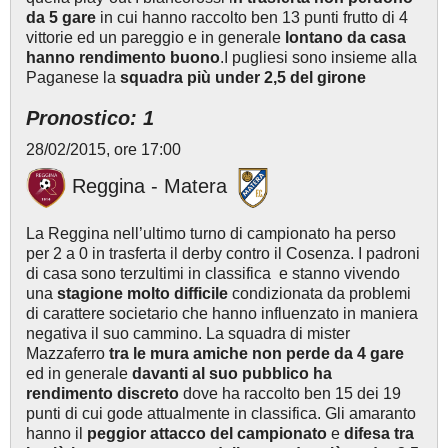
da 5 gare
in cui hanno raccolto ben 13 punti frutto di 4
vittorie ed un pareggio e in generale
lontano da casa
hanno rendimento buono
.I pugliesi sono insieme alla
Paganese la
squadra più under 2,5 del girone
Pronostico: 1
28/02/2015, ore 17:00
Reggina - Matera
La Reggina nell’ultimo turno di campionato ha perso
per 2 a 0 in trasferta il derby contro il Cosenza. I padroni
di casa sono terzultimi in classifica e stanno vivendo
una
stagione molto difficile
condizionata da problemi
di carattere societario che hanno influenzato in maniera
negativa il suo cammino. La squadra di mister
Mazzaferro
tra le mura amiche non perde da 4 gare
ed in generale
davanti al suo pubblico ha
rendimento discreto
dove ha raccolto ben 15 dei 19
punti di cui gode attualmente in classifica. Gli amaranto
hanno il
peggior attacco del campionato
e
difesa tra