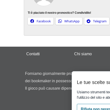
Ti è piaciuto il nostro pronostico? Condividilo!
Facebook
WhatsApp
Telegram
Contatti
Chi siamo
Forniamo giornalmente pronostici, suggerimenti ed 
dei bookmaker in possesso di regolare concession
Le tue scelte s
Il gioco può causare dipendenza patologica. Il gio
Usiamo strumenti tec
l’utilizzo del sito e ab
Rifiuta non nece