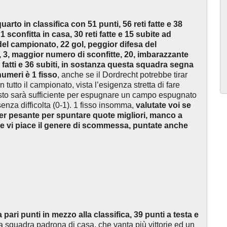
arto in classifica con 51 punti, 56 reti fatte e 38
 sconfitta in casa, 30 reti fatte e 15 subite ad
el campionato, 22 gol, peggior difesa del
, 3, maggior numero di sconfitte, 20, imbarazzante
l fatti e 36 subiti, in sostanza questa squadra segna
 numeri è 1 fisso
, anche se il Dordrecht potrebbe tirar
tutto il campionato, vista l’esigenza stretta di fare
esto sarà sufficiente per espugnare un campo espugnato
senza difficolta (0-1). 1 fisso insomma,
valutate voi se
ver pesante per spuntare quote migliori, manco a
. Se vi piace il genere di scommessa, puntate anche
pari punti in mezzo alla classifica, 39 punti a testa e
 la squadra padrona di casa, che vanta più vittorie ed un