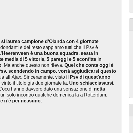
 si laurea campione d’Olanda con 4 giornate
idondanti e del resto sappiamo tutti che il Psv è
L’Heerenveen è una buona squadra, sesta in
media di 5 vittorie, 5 pareggi e 5 sconfitte in
o
. Ma anche questo non rileva.
Quel che conta oggi è
l Psv, scendendo in campo, vorrà aggiudicarsi questo
dua all’Ajax. Sinceramente, visto
il Psv di quest’anno
,
into il titolo già due giornate fa.
Uno schiacciasassi,
r Cocu hanno davvero dato una sensazione di
netta
un solo incontro qualche domenica fa a Rotterdam,
e n’è per nessuno
.