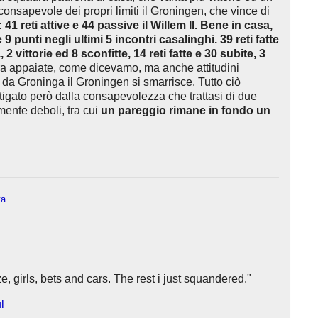
onsapevole dei propri limiti il Groningen, che vince di
 41 reti attive e 44 passive il Willem II. Bene in casa,
e 9 punti negli ultimi 5 incontri casalinghi. 39 reti fatte
2 vittorie ed 8 sconfitte, 14 reti fatte e 30 subite, 3
 appaiate, come dicevamo, ma anche attitudini
ri da Groninga il Groningen si smarrisce. Tutto ciò
tigato però dalla consapevolezza che trattasi di due
mente deboli, tra cui
un pareggio rimane in fondo un
ta
e, girls, bets and cars. The rest i just squandered."
l