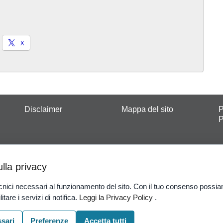
X
Disclaimer
Mappa del sito
P
P
anteprime sulle principali competizioni sportive. Grazie ai nostri
e ad operare in Italia rilasciata dall’Agenzia delle Dogane e d
ulla privacy
co è vietato ai minori di 18 anni.
Gioco Responsabile
-
Probabil
nici necessari al funzionamento del sito. Con il tuo consenso possia
ilitare i servizi di notifica.
Leggi la Privacy Policy
.
ssari
Preferenze
Accetta tutti