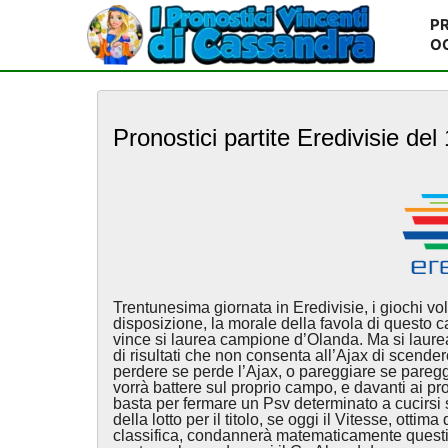
PR
O
S
k
Pronostici partite Eredivisie del
i
p
t
o
m
a
i
n
c
Trentunesima giornata in Eredivisie, i giochi v
o
disposizione, la morale della favola di questo 
n
vince si laurea campione d’Olanda. Ma si laur
di risultati che non consenta all’Ajax di scende
t
perdere se perde l’Ajax, o pareggiare se pareggi
e
vorrà battere sul proprio campo, e davanti ai p
n
basta per fermare un Psv determinato a cucirsi 
t
della lotto per il titolo, se oggi il Vitesse, otti
classifica, condannerà matematicamente questi