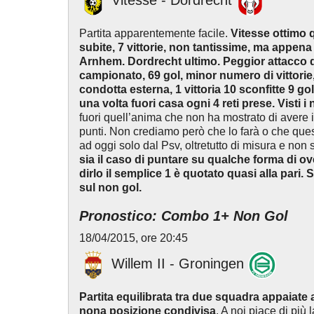
Vitesse - Dordrecht
Partita apparentemente facile.
Vitesse ottimo qu
subite, 7 vittorie, non tantissime, ma appena 1
Arnhem. Dordrecht ultimo. Peggior attacco d
campionato, 69 gol, minor numero di vittorie
condotta esterna, 1 vittoria 10 sconfitte 9 go
una volta fuori casa ogni 4 reti prese. Visti i
fuori quell’anima che non ha mostrato di avere in 
punti. Non crediamo però che lo farà o che qu
ad oggi solo dal Psv, oltretutto di misura e non 
sia il caso di puntare su qualche forma di o
dirlo il semplice 1 è quotato quasi alla pari
sul non gol.
Pronostico: Combo 1+ Non Gol
18/04/2015, ore 20:45
Willem II - Groningen
Partita equilibrata tra due squadra appaiate a 
nona posizione condivisa
. A noi piace di più