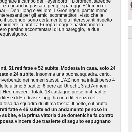
pugnare il campo del Feyenoord il Dordrecht sarebbe
enza neanche passare per gli spareggi. E’ tempo di
ar – Den Haag e Willem II Groningen, partite meno
interessanti per gli amici scommettitori, visto che le
to il secondo, sono certamente più interessanti rispetto
e chiudere la pratica Europa League bastonando la
ero persino accontentarsi di un pareggio, le due
i equivalgono.
ti, 51 reti fatte e 52 subite. Modesta in casa, solo 24
izzate e 24 subite
. Insomma una buona squadra, certo,
verberato nei numeri stessi. L’AZ non ha infatti perso 4
 delle ultime 5 partite. 6 pere ad Utrecht, 3 ad Arnhem
ad Heerenveen. Totale 18 castagne prese in 4 partite,
ifese di Eredivisie, oggi ha una differenza reti
esa da squadra di ultima fascia. Il bello, o il brutto,
 reti fatte e 46 subite ed un andamento penoso in
 26 subite, e la prima vittoria due domeniche fa contro
 possa vincere due trasferte di seguito espugnano