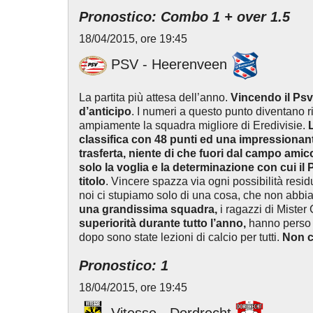
Pronostico: Combo 1 + over 1.5
18/04/2015, ore 19:45
PSV - Heerenveen
La partita più attesa dell’anno.
Vincendo il Psv
d’anticipo
. I numeri a questo punto diventano r
ampiamente la squadra migliore di Eredivisie.
classifica con 48 punti ed una impressionante 
trasferta, niente di che fuori dal campo amic
solo la voglia e la determinazione con cui i
titolo
. Vincere spazza via ogni possibilità resi
noi ci stupiamo solo di una cosa, che non abbia v
una grandissima squadra,
i ragazzi di Miste
superiorità durante tutto l’anno,
hanno perso 
dopo sono state lezioni di calcio per tutti.
Non c
Pronostico: 1
18/04/2015, ore 19:45