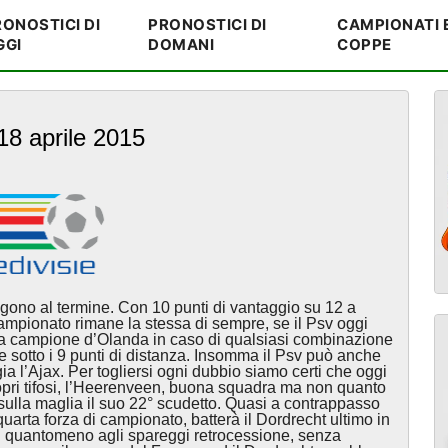
ONOSTICI DI
PRONOSTICI DI
CAMPIONATI 
GGI
DOMANI
COPPE
 18 aprile 2015
olgono al termine. Con 10 punti di vantaggio su 12 a
campionato rimane la stessa di sempre, se il Psv oggi
ea campione d’Olanda in caso di qualsiasi combinazione
re sotto i 9 punti di distanza. Insomma il Psv può anche
a l’Ajax. Per togliersi ogni dubbio siamo certi che oggi
ropri tifosi, l’Heerenveen, buona squadra ma non quanto
sulla maglia il suo 22° scudetto. Quasi a contrappasso
ma quarta forza di campionato, batterà il Dordrecht ultimo in
 quantomeno agli spareggi retrocessione, senza