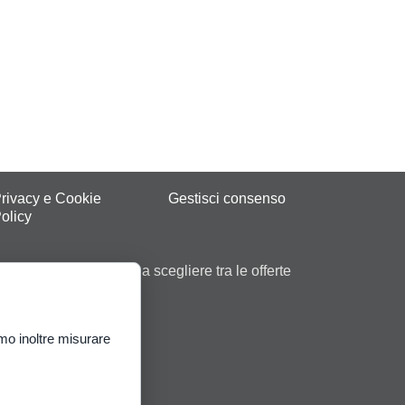
rivacy e Cookie
Gestisci consenso
olicy
 consigli ti aiutiamo a scegliere tra le offerte
ei Monopoli.
ità di vincita
.
mo inoltre misurare