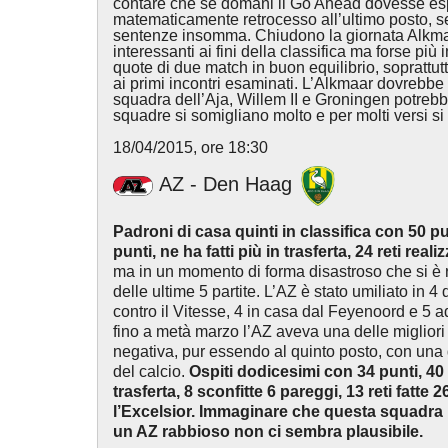
contare che se domani il Go Ahead dovesse es
matematicamente retrocesso all’ultimo posto, s
sentenze insomma. Chiudono la giornata Alkma
interessanti ai fini della classifica ma forse più 
quote di due match in buon equilibrio, soprattut
ai primi incontri esaminati. L’Alkmaar dovrebb
squadra dell’Aja, Willem II e Groningen potrebb
squadre si somigliano molto e per molti versi s
18/04/2015, ore 18:30
AZ - Den Haag
Padroni di casa quinti in classifica con 50 pun
punti, ne ha fatti più in trasferta, 24 reti real
ma in un momento di forma disastroso che si è ri
delle ultime 5 partite. L’AZ è stato umiliato in 4
contro il Vitesse, 4 in casa dal Feyenoord e 5 
fino a metà marzo l’AZ aveva una delle migliori d
negativa, pur essendo al quinto posto, con una dif
del calcio.
Ospiti dodicesimi con 34 punti, 40
trasferta, 8 sconfitte 6 pareggi, 13 reti fatte
l’Excelsior. Immaginare che questa squadra
un AZ rabbioso non ci sembra plausibile.