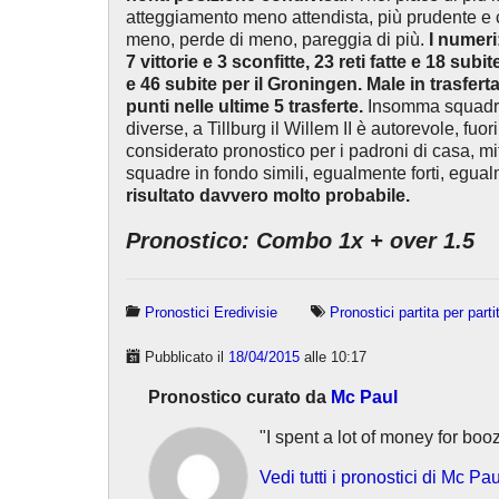
atteggiamento meno attendista, più prudente e c
meno, perde di meno, pareggia di più.
I numeri:
7 vittorie e 3 sconfitte, 23 reti fatte e 18 subit
e 46 subite per il Groningen. Male in trasferta, 
punti nelle ultime 5 trasferte.
Insomma squadra
diverse, a Tillburg il Willem II è autorevole, fuo
considerato pronostico per i padroni di casa, mi
squadre in fondo simili, egualmente forti, egual
risultato davvero molto probabile.
Pronostico: Combo 1x + over 1.5
Pronostici Eredivisie
Pronostici partita per parti
Pubblicato il
18/04/2015
alle 10:17
Pronostico curato da
Mc Paul
"I spent a lot of money for booz
Vedi tutti i pronostici di Mc Pau