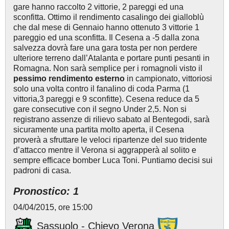
gare hanno raccolto 2 vittorie, 2 pareggi ed una
sconfitta. Ottimo il rendimento casalingo dei gialloblù
che dal mese di Gennaio hanno ottenuto 3 vittorie 1
pareggio ed una sconfitta. Il Cesena a -5 dalla zona
salvezza dovrà fare una gara tosta per non perdere
ulteriore terreno dall’Atalanta e portare punti pesanti in
Romagna. Non sarà semplice per i romagnoli visto il
pessimo rendimento esterno
in campionato, vittoriosi
solo una volta contro il fanalino di coda Parma (1
vittoria,3 pareggi e 9 sconfitte). Cesena reduce da 5
gare consecutive con il segno Under 2,5. Non si
registrano assenze di rilievo sabato al Bentegodi, sarà
sicuramente una partita molto aperta, il Cesena
proverà a sfruttare le veloci ripartenze del suo tridente
d’attacco mentre il Verona si aggrapperà al solito e
sempre efficace bomber Luca Toni. Puntiamo decisi sui
padroni di casa.
Pronostico: 1
04/04/2015, ore 15:00
Sassuolo - Chievo Verona