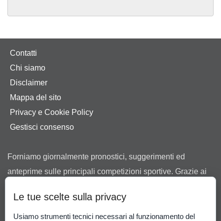
Contatti
Chi siamo
Disclaimer
Mappa del sito
Privacy e Cookie Policy
Gestisci consenso
Forniamo giornalmente pronostici, suggerimenti ed
anteprime sulle principali competizioni sportive. Grazie ai
nostri consigli ti aiutiamo a scegliere tra le offerte dei
Le tue scelte sulla privacy
bookmaker in possesso di regolare concessione ad
operare in Italia rilasciata dall’Agenzia delle Dogane e dei
Usiamo strumenti tecnici necessari al funzionamento del