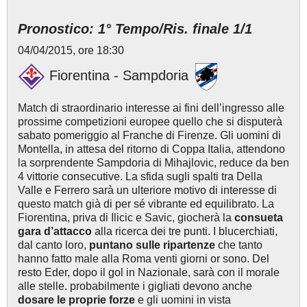
Pronostico: 1° Tempo/Ris. finale 1/1
04/04/2015, ore 18:30
Fiorentina - Sampdoria
Match di straordinario interesse ai fini dell’ingresso alle
prossime competizioni europee quello che si disputerà
sabato pomeriggio al Franche di Firenze. Gli uomini di
Montella, in attesa del ritorno di Coppa Italia, attendono
la sorprendente Sampdoria di Mihajlovic, reduce da ben
4 vittorie consecutive. La sfida sugli spalti tra Della
Valle e Ferrero sarà un ulteriore motivo di interesse di
questo match già di per sé vibrante ed equilibrato. La
Fiorentina, priva di Ilicic e Savic, giocherà la
consueta
gara d’attacco
alla ricerca dei tre punti. I blucerchiati,
dal canto loro,
puntano sulle ripartenze
che tanto
hanno fatto male alla Roma venti giorni or sono. Del
resto Eder, dopo il gol in Nazionale, sarà con il morale
alle stelle. probabilmente i gigliati devono anche
dosare le proprie forze
e gli uomini in vista