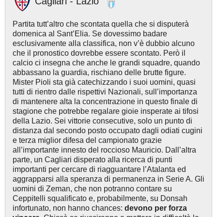
Cagliari - Lazio
Partita tutt’altro che scontata quella che si disputerà
domenica al Sant’Elia. Se dovessimo badare
esclusivamente alla classifica, non v’è dubbio alcuno
che il pronostico dovrebbe essere scontato. Però il
calcio ci insegna che anche le grandi squadre, quando
abbassano la guardia, rischiano delle brutte figure.
Mister Pioli sta già catechizzando i suoi uomini, quasi
tutti di rientro dalle rispettivi Nazionali, sull’importanza
di mantenere alta la concentrazione in questo finale di
stagione che potrebbe regalare gioie insperate ai tifosi
della Lazio. Sei vittorie consecutive, solo un punto di
distanza dal secondo posto occupato dagli odiati cugini
e terza miglior difesa del campionato grazie
all’importante innesto del roccioso Mauricio. Dall’altra
parte, un Cagliari disperato alla ricerca di punti
importanti per cercare di riagguantare l’Atalanta ed
aggrapparsi alla speranza di permanenza in Serie A. Gli
uomini di Zeman, che non potranno contare su
Ceppitelli squalificato e, probabilmente, su Donsah
infortunato, non hanno chances:
devono per forza