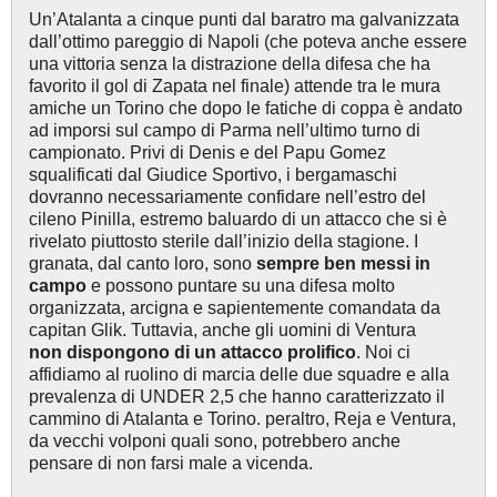
Un’Atalanta a cinque punti dal baratro ma galvanizzata
dall’ottimo pareggio di Napoli (che poteva anche essere
una vittoria senza la distrazione della difesa che ha
favorito il gol di Zapata nel finale) attende tra le mura
amiche un Torino che dopo le fatiche di coppa è andato
ad imporsi sul campo di Parma nell’ultimo turno di
campionato. Privi di Denis e del Papu Gomez
squalificati dal Giudice Sportivo, i bergamaschi
dovranno necessariamente confidare nell’estro del
cileno Pinilla, estremo baluardo di un attacco che si è
rivelato piuttosto sterile dall’inizio della stagione. I
granata, dal canto loro, sono
sempre ben messi in
campo
e possono puntare su una difesa molto
organizzata, arcigna e sapientemente comandata da
capitan Glik. Tuttavia, anche gli uomini di Ventura
non dispongono di un attacco prolifico
. Noi ci
affidiamo al ruolino di marcia delle due squadre e alla
prevalenza di UNDER 2,5 che hanno caratterizzato il
cammino di Atalanta e Torino. peraltro, Reja e Ventura,
da vecchi volponi quali sono, potrebbero anche
pensare di non farsi male a vicenda.