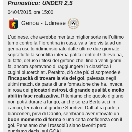
Pronostico: UNDER 2,5
04/04/2015, ore 15:00
Genoa - Udinese
L’udinese, che avrebbe meritato miglior sorte nell’ultimo
turno contro la Fiorentina in casa, va a fare visita ad un
genoa uscito ridimensionato dalle ultime due giornate.
soprattutto la sconfitta interna patita contro il Chievo ha,
di fatto, deluso i tifosi del grifone che, fino a venti giorni
fa, ancora speravano di raggiungere in classifica i
cugini blucerchiati. Peraltro, ciò che più ci sorprende è
l’incapacità di trovare la via del gol
, palesata negli
ultimi match, da parte di una formazione che ha, invece,
in rosa dei
giocatori estrosi, di grande qualità e molto
abili in fase realizzativa
. Riteniamo che questo digiuno
non potrà durare a lungo, anche senza Bertolacci in
campo, fermato dal giudice Sportivo. Dall’altra parte, i
bianconeri, privi di Danilo, sembrano aver ritrovato un
buon momento di forma
e una certa confidenza con il
gol. Pensiamo che i rossoblù siano favoriti però
puntiamo decisi sul GOAL.