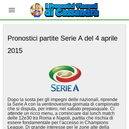
S
k
Pronostici partite Serie A del 4 aprile
i
p
2015
t
o
m
a
i
n
c
o
n
Dopo la sosta per gli impegni delle nazionali, riprende
t
la Serie A con la ventinovesima giornata di campionato
e
che si disputa, per intero, nel sabato prepasquale. Ci
attende un ricco menu, a cominciare dal lunch match
n
delle 12e30 tra Roma e Napoli, partita che rischia di
t
essere fondamentale per l’accesso in Champions
League. Di grande interesse per le zone alte della