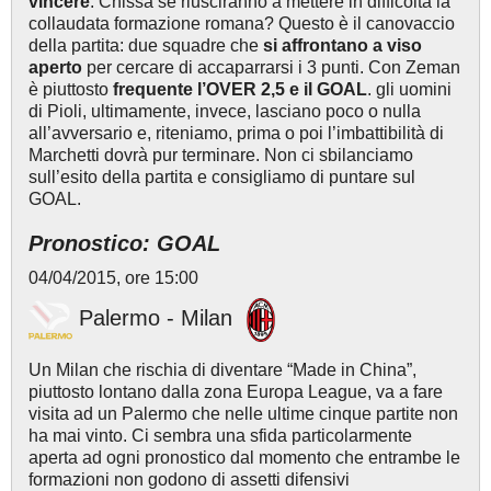
vincere
. Chissà se riusciranno a mettere in difficoltà la
collaudata formazione romana? Questo è il canovaccio
della partita: due squadre che
si affrontano a viso
aperto
per cercare di accaparrarsi i 3 punti. Con Zeman
è piuttosto
frequente l’OVER 2,5 e il GOAL
. gli uomini
di Pioli, ultimamente, invece, lasciano poco o nulla
all’avversario e, riteniamo, prima o poi l’imbattibilità di
Marchetti dovrà pur terminare. Non ci sbilanciamo
sull’esito della partita e consigliamo di puntare sul
GOAL.
Pronostico: GOAL
04/04/2015, ore 15:00
Palermo - Milan
Un Milan che rischia di diventare “Made in China”,
piuttosto lontano dalla zona Europa League, va a fare
visita ad un Palermo che nelle ultime cinque partite non
ha mai vinto. Ci sembra una sfida particolarmente
aperta ad ogni pronostico dal momento che entrambe le
formazioni non godono di assetti difensivi