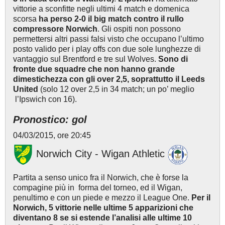
vittorie a sconfitte negli ultimi 4 match e domenica
scorsa
ha perso 2-0 il big match contro il rullo
compressore Norwich
. Gli ospiti non possono
permettersi altri passi falsi visto che occupano l’ultimo
posto valido per i play offs con due sole lunghezze di
vantaggio sul Brentford e tre sul Wolves.
Sono di
fronte due squadre che non hanno grande
dimestichezza con gli over 2,5, soprattutto il Leeds
United
(solo 12 over 2,5 in 34 match; un po’ meglio
l’Ipswich con 16).
Pronostico: gol
04/03/2015, ore 20:45
Norwich City - Wigan Athletic
Partita a senso unico fra il Norwich, che è forse la
compagine più in forma del torneo, ed il Wigan,
penultimo e con un piede e mezzo il League One.
Per il
Norwich, 5 vittorie nelle ultime 5 apparizioni che
diventano 8 se si estende l’analisi alle ultime 10