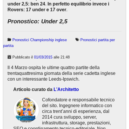
under 2,5: ben 24
.
In perfetto equilibrio invece i
Rovers: 17 under e 17 over
.
Pronostico: Under 2,5
Pronostici Championship inglese
Pronostici partita per
partita
Pubblicato il
01/03/2015
alle 21:48
Il 4 Marzo ospita le ultime quattro partite della
trentaquattresima giornata della serie cadetta inglese
con un interessante Leeds-Ipswich.
Articolo curato da
L’Architetto
Cofondatore e responsabile tecnico
del sito. Ingegnere informatico con
circa trent’anni di esperienza, dal
2014 cura sviluppo, server,
infrastruttura, storage, prestazioni,
SEO e coordinamento tecnico-editoriale. Non