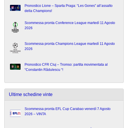
Pronostico Lione – Sparta Praga: “Les Gones” all’assalto
della Champions!
Scommessa pronta Conference League martedì 11 Agosto
2026
Scommessa pronta Champions League martedì 11 Agosto
2026
Pronostico CFR Cluj – Tromso: partita movimentata al
“Constantin Rădulescu “!
Ultime schedine vinte
Scommessa pronta EFL Cup Carabao venerdì 7 Agosto
2026 – VINTA