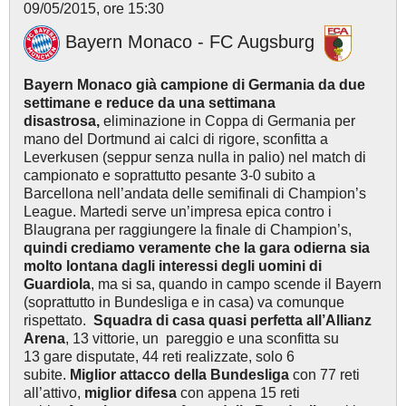
09/05/2015, ore 15:30
Bayern Monaco - FC Augsburg
Bayern Monaco già campione di Germania da due
settimane e reduce da una settimana
disastrosa,
eliminazione in Coppa di Germania per
mano del Dortmund ai calci di rigore, sconfitta a
Leverkusen (seppur senza nulla in palio) nel match di
campionato e soprattutto pesante 3-0 subito a
Barcellona nell’andata delle semifinali di Champion’s
League. Martedi serve un’impresa epica contro i
Blaugrana per raggiungere la finale di Champion’s,
quindi crediamo veramente che la gara odierna sia
molto lontana dagli interessi degli uomini di
Guardiola
, ma si sa, quando in campo scende il Bayern
(soprattutto in Bundesliga e in casa) va comunque
rispettato.
Squadra di casa quasi perfetta all’Allianz
Arena
, 13 vittorie, un pareggio e una sconfitta su
13 gare disputate, 44 reti realizzate, solo 6
subite.
Miglior attacco della Bundesliga
con 77 reti
all’attivo,
miglior difesa
con appena 15 reti