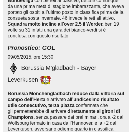
Bundesliga
con 59 reti al passivo, dettate comunque
da una prima metà di stagione imbarazzante, che aveva
portato gli ospiti all’ultimo posto in classifica prima della
consueta sosta invernale. 46 invece le reti all’attivo.
S
quadra molto incline all’over 2,5 il Werder,
ben 19
volte su 31 infatti una gara dei bianco-verdi si è
conclusa con questo risultato.
Pronostico: GOL
09/05/2015, ore 15:30
Borussia M'gladbach - Bayer
Leverkusen
Borussia Monchengladbach reduce dalla vittoria sul
campo dell’Herta
e arrivato
all’undicesimo risultato
utile consecutivo,
terza piazza
confermata che
gli permetterebbe di arrivare
direttamente ai gironi di
Champions
, senza passare dai preliminari, ora a -2 dal
Wolfsburg fermato in casa dall’Hannover, e a +2 dal
Leverkusen, avversario odierno,quarto in classifica,