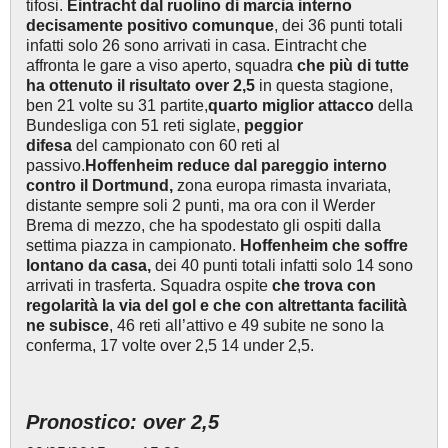
tifosi.
Eintracht
dal ruolino di marcia interno
decisamente positivo comunque
, dei 36 punti totali
infatti solo 26 sono arrivati in casa. Eintracht che
affronta le gare a viso aperto, squadra
che più di tutte
ha ottenuto il risultato over 2,5
in questa stagione,
ben 21 volte su 31 partite,
quarto miglior attacco
della
Bundesliga con 51 reti siglate,
peggior
difesa
del campionato con 60 reti al
passivo.
Hoffenheim reduce dal pareggio interno
contro il Dortmund,
zona europa rimasta invariata,
distante sempre soli 2 punti, ma ora con il Werder
Brema di mezzo, che ha spodestato gli ospiti dalla
settima piazza in campionato.
Hoffenheim
che soffre
lontano da casa
,
dei 40 punti totali infatti solo 14 sono
arrivati in trasferta. Squadra ospite
che trova con
regolarità la via del gol e che con altrettanta facilità
ne subisce
, 46 reti all’attivo e 49 subite ne sono la
conferma, 17 volte over 2,5 14 under 2,5.
Pronostico: over 2,5