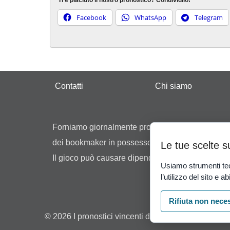
Facebook
WhatsApp
Telegram
Contatti
Chi siamo
Forniamo giornalmente pronostici, suggerimenti ed 
dei bookmaker in possesso di regolare concession
Le tue scelte s
Il gioco può causare dipendenza patologica. Il gio
Usiamo strumenti tec
l’utilizzo del sito e ab
Rifiuta non nece
© 2026 I pronostici vincenti di Cassandra