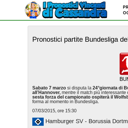
PR
O
S
k
Pronostici partite Bundesliga d
i
p
t
o
m
a
i
n
c
Sabato 7 marzo
si disputa la
24°giornata di 
o
all’Hannover,
mentre il match più interessante d
n
sesta forza del campionato ospiterà il Wolfs
forma al momento in Bundesliga.
t
e
07/03/2015, ore 15:30
n
t
Hamburger SV - Borussia Dort