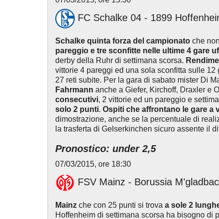
FC Schalke 04 - 1899 Hoffenhe
Schalke quinta forza del campionato
che non 
pareggio e tre sconfitte nelle ultime 4 gare uff
derby della Ruhr di settimana scorsa.
Rendiment
vittorie 4 pareggi ed una sola sconfitta sulle 1
27 reti subite. Per la gara di sabato mister Di M
Fahrmann
anche a Giefer, Kirchoff, Draxler e
consecutivi
, 2 vittorie ed un pareggio e setti
solo 2 punti
.
Ospiti che affrontano le gare a 
dimostrazione, anche se la percentuale di real
la trasferta di Gelserkinchen sicuro assente il d
Pronostico: under 2,5
07/03/2015, ore 18:30
FSV Mainz - Borussia M'gladba
Mainz
che con 25 punti si trova
a sole 2 lungh
Hoffenheim di settimana scorsa ha bisogno di pu