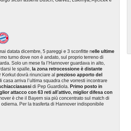
ormai datata dicembre, 5 pareggi e 3 sconfitte n
elle ultime
imo turno dove non è andato, sul proprio terreno di
occarda. Solo un mese fa l’Hannover guardava in alto,
arsi le spalle,
la zona retrocessione è distante
r Korkut dovrà rinunciare al
prezioso apporto del
di casa arriva l’ultima squadra che vorresti incontrare
schiacciasassi
di Pep Guardiola.
Primo posto in
glior attacco con 63 reti all’attivo, miglior difesa con
over è che il Bayern sia più concentrato sul match di
dierna. Per la trasferta di Hannover indisponibile