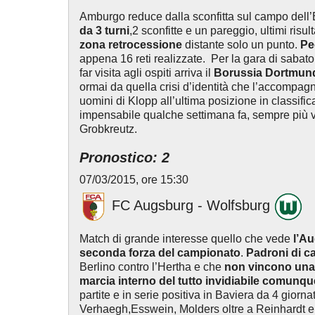
Amburgo reduce dalla sconfitta sul campo dell’
da 3 turni
,2 sconfitte e un pareggio, ultimi risu
zona retrocessione
distante solo un punto.
Pe
appena 16 reti realizzate. Per la gara di sabat
far visita agli ospiti arriva il
Borussia Dortmund
ormai da quella crisi d’identità che l’accompagn
uomini di Klopp all’ultima posizione in classific
impensabile qualche settimana fa, sempre più 
Grobkreutz.
Pronostico: 2
07/03/2015, ore 15:30
FC Augsburg - Wolfsburg
Match di grande interesse quello che vede
l’Au
seconda forza del campionato
.
Padroni di c
Berlino contro l’Hertha e che
non vincono una 
marcia interno del tutto invidiabile comunq
partite e in serie positiva in Baviera da 4 giorn
Verhaegh,Esswein, Molders oltre a Reinhardt 