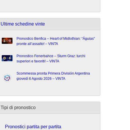
Ultime schedine vinte
Pronostico Benfica – Heart of Midlothian: “Águias”
pronte all’assalto! – VINTA
Pronostico Fenerbahce – Sturm Graz: turchi
superiori e favoriti! – VINTA
Scommessa pronta Primera División Argentina
giovedì 6 Agosto 2026 – VINTA
Tipi di pronostico
Pronostici partita per partita