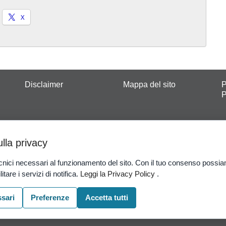
X
Disclaimer
Mappa del sito
P
P
anteprime sulle principali competizioni sportive. Grazie ai nostri
e ad operare in Italia rilasciata dall’Agenzia delle Dogane e d
ulla privacy
co è vietato ai minori di 18 anni.
Gioco Responsabile
-
Probabil
nici necessari al funzionamento del sito. Con il tuo consenso possia
ilitare i servizi di notifica.
Leggi la Privacy Policy
.
ssari
Preferenze
Accetta tutti