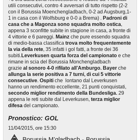
utili consecutivi, contro 4 avversari di tutto rispetto (2-2
con il Borussia Moenchengladbach, 0-2 ad Augsburg,1-
1 in casa con il Wolfsburg e 0-0 a Brema) .
Padroni di
casa che a Magonza sono squadra molto ostica
,
appena 3 sconfitte subite in stagione in casa, a fronte di
4 vittorie e 6 pareggi.
Mainz
che pure essendo squadra
di medio-bassa classifica
trova molto frequentemente
la via della rete
, 35 infatti i gol fatti, a fronte dei 36
subiti.
Leverkusen quarta forza del campionato
e che
rimane in scia del Borussia Monchengladbach
grazie
al sonoro 4-0 rifilato all’Amburgo. Bayer
che
allunga la serie positiva a 7 turni, di cui 5 vittorie
consecutive
.
Ospiti
che lontano dal Leverkusen
hanno un rendimento eccellente, 21 punti conquistati,
secondo miglior rendimento della Bundesliga.
29
appena le reti subite dal Leverkusen,
terza miglior
difesa
del campionato.
Pronostico: GOL
11/04/2015, ore 15:30
Borussia M'gladbach - Borussia