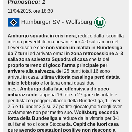
Pronostico: 1
11/04/2015, ore 18:30
Hamburger SV - Wolfsburg
Amburgo squadra in crisi nera
, reduce dalla sconfitta
interna prevedibile ma pesante per 4-0 sul campo del
Leverkusen e che
non vince un match in Bundesliga
da 7 turni
ed arrivata ormai in
zona retrocessione a -3
salla zona salvezza
.
Squadra di casa
che fa del
proprio terreno di gioco l’arma principale per
arrivare alla salvezza
, dei 25 punti totali 16 sono
arrivati in casa,
ultima vittoria casalinga però datata
inizio febbraio
e lontana ormai quasi due
mesi.
Amburgo dalla fase offensiva a dir poco
imbarazzante
, appena 16 reti su 27 gare disputate e
per distacco peggior attacco della Bundesliga, 11 over
2,5 e 16 under 2,5 su 27 partite giocate,molti degli over
ovviamente non per merito suo.
Wolfsburg seconda
forza della Bundesliga e
reduce dalla vittoria per 3-1
sul fanalino di coda Stoccarda.
Ospiti che fuori casa
pure avendo prestazioni positive non riescono a