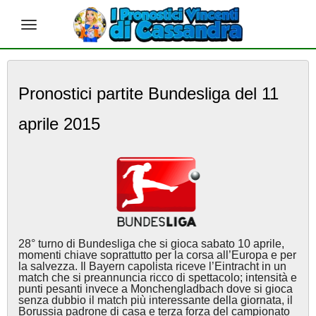
S
k
Pronostici partite Bundesliga del 11
i
p
aprile 2015
t
o
m
a
i
n
c
o
n
28° turno di Bundesliga che si gioca sabato 10 aprile,
t
momenti chiave soprattutto per la corsa all’Europa e per
e
la salvezza. Il Bayern capolista riceve l’Eintracht in un
match che si preannuncia ricco di spettacolo; intensità e
n
punti pesanti invece a Monchengladbach dove si gioca
t
senza dubbio il match più interessante della giornata, il
Borussia padrone di casa e terza forza del campionato