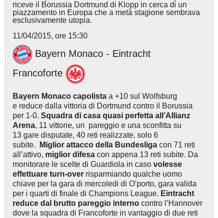
riceve il Borussia Dortmund di Klopp in cerca di un
piazzamento in Europa che a metà stagione sembrava
esclusivamente utopia.
11/04/2015, ore 15:30
Bayern Monaco - Eintracht
Francoforte
Bayern Monaco capolista
a +10 sul Wolfsburg
e reduce dalla vittoria di Dortmund contro il Borussia
per 1-0.
Squadra di casa quasi perfetta all’Allianz
Arena
, 11 vittorie, un pareggio e una sconfitta su
13 gare disputate, 40 reti realizzate, solo 6
subite.
Miglior attacco della Bundesliga
con 71 reti
all’attivo,
miglior difesa
con appena 13 reti subite. Da
monitorare le scelte di Guardiola in caso
volesse
effettuare turn-over
risparmiando qualche uomo
chiave per la gara di mercoledi di O’porto, gara valida
per i quarti di finale di Champions League.
Eintracht
reduce dal brutto pareggio interno
contro l’Hannover
dove la squadra di Francoforte in vantaggio di due reti