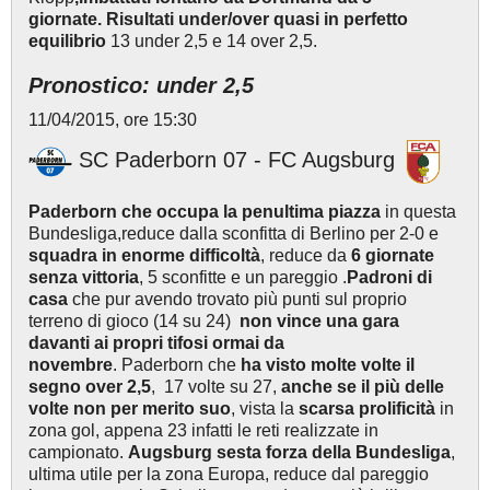
giornate.
Risultati under/over quasi in perfetto
equilibrio
13 under 2,5 e 14 over 2,5.
Pronostico: under 2,5
11/04/2015, ore 15:30
SC Paderborn 07 - FC Augsburg
Paderborn che occupa la penultima piazza
in questa
Bundesliga,reduce dalla sconfitta di Berlino per 2-0 e
squadra in enorme difficoltà
, reduce da
6 giornate
senza vittoria
, 5 sconfitte e un pareggio .
Padroni di
casa
che pur avendo trovato più punti sul proprio
terreno di gioco (14 su 24)
non vince una gara
davanti ai propri tifosi ormai da
novembre
. Paderborn che
ha visto molte volte il
segno over 2,5
, 17 volte su 27,
anche se il più delle
volte non per merito suo
, vista la
scarsa prolificità
in
zona gol, appena 23 infatti le reti realizzate in
campionato.
Augsburg sesta forza della Bundesliga
,
ultima utile per la zona Europa, reduce dal pareggio