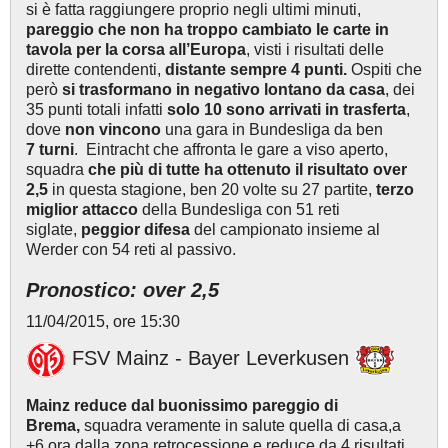
si è fatta raggiungere proprio negli ultimi minuti,
pareggio che non ha troppo cambiato le carte in
tavola per la corsa all’Europa
, visti i risultati delle
dirette contendenti,
distante sempre 4 punti.
Ospiti che
però
si trasformano in negativo lontano da casa
, dei
35 punti totali infatti
solo 10 sono arrivati in trasferta
,
dove
non vincono
una gara in Bundesliga da ben
7 turni
. Eintracht che affronta le gare a viso aperto,
squadra
che più di tutte ha ottenuto il risultato over
2,5
in questa stagione, ben 20 volte su 27 partite,
terzo
miglior attacco
della Bundesliga con 51 reti
siglate,
peggior difesa
del campionato insieme al
Werder con 54 reti al passivo.
Pronostico: over 2,5
11/04/2015, ore 15:30
FSV Mainz - Bayer Leverkusen
Mainz reduce dal buonissimo pareggio di
Brema,
squadra veramente in salute quella di casa,a
+6 ora dalla zona retrocessione e reduce da 4 risultati