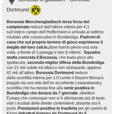
Dortmund
Borussia Monchengladbach terza forza del
campionato
reduce dall’ottima vittoria per 4-1
sull’ostico campo dell’Hoffenheim e arrivata al settimo
risultato utile consecutivo in Bundesliga.
Padroni di
casa che sul proprio terreno di gioco esprimono il
meglio del loro calcio,
dove hanno perso una sola
volta, a fronte di 3 pareggi e ben 9 vittorie.
Squadra
molta concreta il Borussia
, che bada poco allo
spettacolo,
seconda miglior difesa della Bundesliga
con 21 reti subite ed attacco non straripante, appena
41 reti all’attivo.
Borussia Dortmund
reduce
dalla sconfitta interna per 1-0 contro il Bayern Monaco
piegato da una rete dell’ex eccellente Lewandowsky;
sconfitta che ha messo fine alla
serie positiva in
Bundesliga che durava da 7 giornate
, obiettivo
Europa che comunque non si è allontanato più di tanto
visti i risultati delle dirette contendenti ,distante ora 6
punti.
Prestazioni positive in trasferta
per gli uomini di
Klopp
,imbattuti lontano da Dortmund da 5