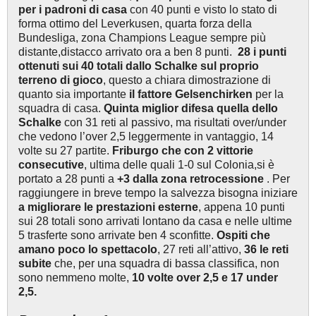
per i padroni di casa
con 40 punti e visto lo stato di
forma ottimo del Leverkusen, quarta forza della
Bundesliga, zona Champions League sempre più
distante,distacco arrivato ora a ben 8 punti.
28 i punti
ottenuti sui 40 totali dallo Schalke sul proprio
terreno di gioco
, questo a chiara dimostrazione di
quanto sia importante
il fattore Gelsenchirken
per la
squadra di casa.
Quinta miglior difesa quella dello
Schalke
con 31 reti al passivo, ma risultati over/under
che vedono l’over 2,5 leggermente in vantaggio, 14
volte su 27 partite.
Friburgo che con 2 vittorie
consecutive
, ultima delle quali 1-0 sul Colonia,si è
portato a 28 punti a
+3 dalla zona retrocessione
. Per
raggiungere in breve tempo la salvezza bisogna iniziare
a migliorare le prestazioni esterne
, appena 10 punti
sui 28 totali sono arrivati lontano da casa e nelle ultime
5 trasferte sono arrivate ben 4 sconfitte.
Ospiti che
amano poco lo spettacolo
, 27 reti all’attivo,
36 le reti
subite
che, per una squadra di bassa classifica, non
sono nemmeno molte,
10 volte over 2,5 e 17 under
2,5.