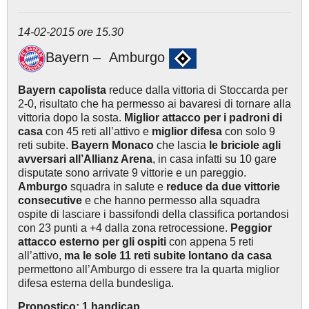
14-02-2015 ore 15.30
Bayern – Amburgo
Bayern capolista
reduce dalla vittoria di Stoccarda per
2-0, risultato che ha permesso ai bavaresi di tornare alla
vittoria dopo la sosta.
Miglior attacco per i padroni di
casa
con 45 reti all’attivo e
miglior difesa
con solo 9
reti subite.
Bayern Monaco
che lascia
le briciole agli
avversari all’Allianz Arena
, in casa infatti su 10 gare
disputate sono arrivate 9 vittorie e un pareggio.
Amburgo
squadra in salute e
reduce da due vittorie
consecutive
e che hanno permesso alla squadra
ospite di lasciare i bassifondi della classifica portandosi
con 23 punti a +4 dalla zona retrocessione.
Peggior
attacco esterno per gli ospiti
con appena 5 reti
all’attivo,
ma le sole 11 reti subite lontano da casa
permettono all’Amburgo di essere tra la quarta miglior
difesa esterna della bundesliga.
Pronostico: 1 handicap