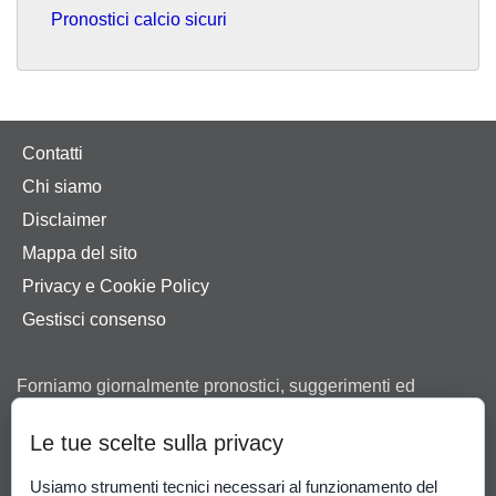
Pronostici calcio sicuri
Contatti
Chi siamo
Disclaimer
Mappa del sito
Privacy e Cookie Policy
Gestisci consenso
Forniamo giornalmente pronostici, suggerimenti ed
anteprime sulle principali competizioni sportive. Grazie ai
Le tue scelte sulla privacy
nostri consigli ti aiutiamo a scegliere tra le offerte dei
bookmaker in possesso di regolare concessione ad
Usiamo strumenti tecnici necessari al funzionamento del