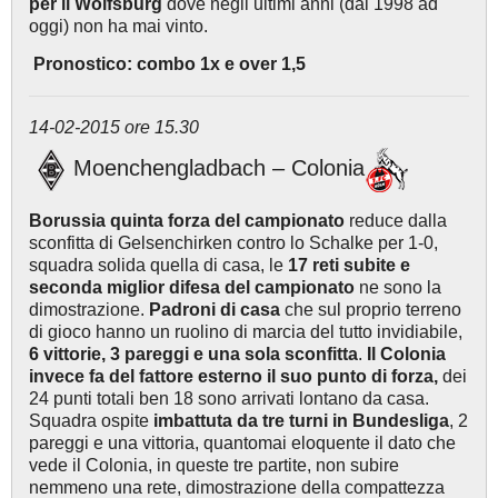
per il Wolfsburg
dove negli ultimi anni (dal 1998 ad
oggi) non ha mai vinto.
Pronostico: combo 1x e over 1,5
14-02-2015 ore 15.30
Moenchengladbach – Colonia
Borussia quinta forza del campionato
reduce dalla
sconfitta di Gelsenchirken contro lo Schalke per 1-0,
squadra solida quella di casa, le
17 reti subite e
seconda miglior difesa del campionato
ne sono la
dimostrazione.
Padroni di casa
che sul proprio terreno
di gioco hanno un ruolino di marcia del tutto invidiabile,
6 vittorie, 3 pareggi e una sola sconfitta
.
Il Colonia
invece fa del fattore esterno il suo punto di forza,
dei
24 punti totali ben 18 sono arrivati lontano da casa.
Squadra ospite
imbattuta da tre turni in Bundesliga
, 2
pareggi e una vittoria, quantomai eloquente il dato che
vede il Colonia, in queste tre partite, non subire
nemmeno una rete, dimostrazione della compattezza