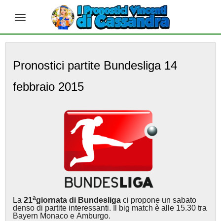
S
k
Pronostici partite Bundesliga 14
i
p
febbraio 2015
t
o
m
a
i
n
c
o
n
t
e
n
a
La
21
giornata di Bundesliga
ci propone un sabato
t
denso di partite interessanti. Il big match è alle 15.30 tra
Bayern Monaco e Amburgo.