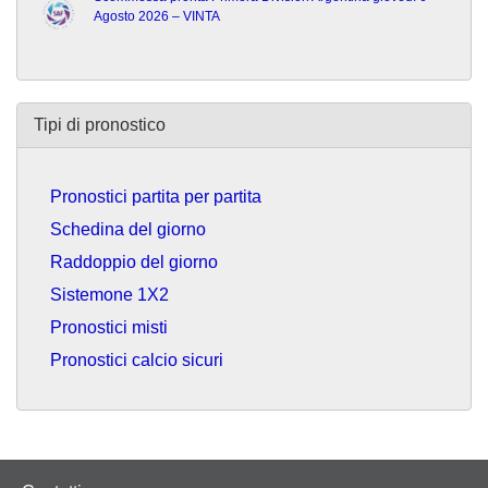
Agosto 2026 – VINTA
Tipi di pronostico
Pronostici partita per partita
Schedina del giorno
Raddoppio del giorno
Sistemone 1X2
Pronostici misti
Pronostici calcio sicuri