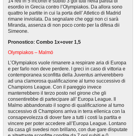
14 reti in 5 incontri e subito 3 gol tutti nella partita di
esordio in Grecia contro l’Olympiakos. Da allora sono
quattro le partite in cui la porta dell’ Atletico di Madrid
rimane inviolata. Da segnalare che oggi non ci sarà
Miranda, assenza di non poco conto per la difesa dii
Simeone.
Pronostico: Combo 1x+over 1,5
Olympiakos – Malmö
L’Olympiakos vuole rimanere a respirare aria di Europa
e per farlo non deve perdere. I greci in caso di vittoria e
contemporanea sconfitta della Juventus arriverebbero
ad una clamorosa qualificazione al turno successivo di
Champions League. Con il pareggio invece
manterrebbero il terzo posto nel girone che gli
consentirebbe di partecipare all’ Europa League. Il
Malmo abbandonato il sogno di qualificazione al turno
successivo di Champions arriva in terra ellenica con la
consapevolezza di dover fare a tutti i costi la partita e
vincere per poter accedere all’Europa League. Lontano
da casa gli svedesi non brillano, con due gare disputate
e altrettante sconfitte condite da 7 gol subiti e 0