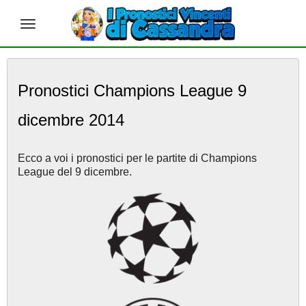
S
k
Pronostici Champions League 9
i
p
dicembre 2014
t
o
m
Ecco a voi i pronostici per le partite di Champions
a
League del 9 dicembre.
i
n
c
o
n
t
e
n
t