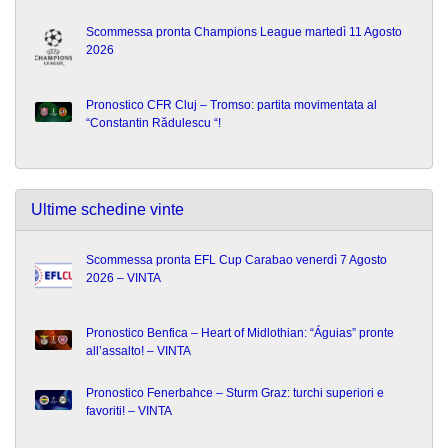
Scommessa pronta Champions League martedì 11 Agosto
2026
Pronostico CFR Cluj – Tromso: partita movimentata al
“Constantin Rădulescu “!
Ultime schedine vinte
Scommessa pronta EFL Cup Carabao venerdì 7 Agosto
2026 – VINTA
Pronostico Benfica – Heart of Midlothian: “Águias” pronte
all’assalto! – VINTA
Pronostico Fenerbahce – Sturm Graz: turchi superiori e
favoriti! – VINTA