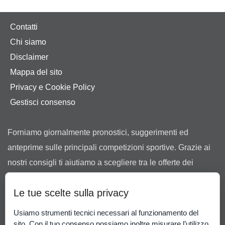
Contatti
Chi siamo
Disclaimer
Mappa del sito
Privacy e Cookie Policy
Gestisci consenso
Forniamo giornalmente pronostici, suggerimenti ed
anteprime sulle principali competizioni sportive. Grazie ai
nostri consigli ti aiutiamo a scegliere tra le offerte dei
bookmaker in possesso di regolare concessione ad
Le tue scelte sulla privacy
operare in Italia rilasciata dall’Agenzia delle Dogane e dei
Monopoli.
Usiamo strumenti tecnici necessari al funzionamento del
Il gioco può causare dipendenza patologica. Il gioco è
sito. Con il tuo consenso possiamo inoltre misurare l’utilizzo