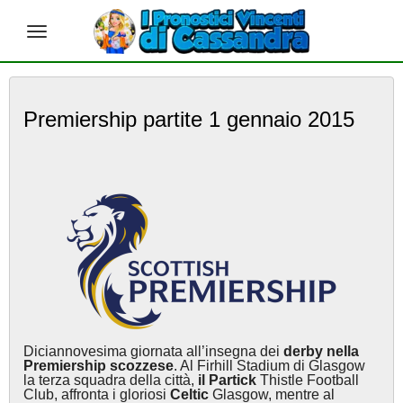
S
k
Premiership partite 1 gennaio 2015
i
p
t
o
m
a
i
n
c
o
n
t
e
Diciannovesima giornata all’insegna dei
derby nella
n
Premiership scozzese
. Al Firhill Stadium di Glasgow
t
la terza squadra della città,
il Partick
Thistle Football
Club, affronta i gloriosi
Celtic
Glasgow, mentre al