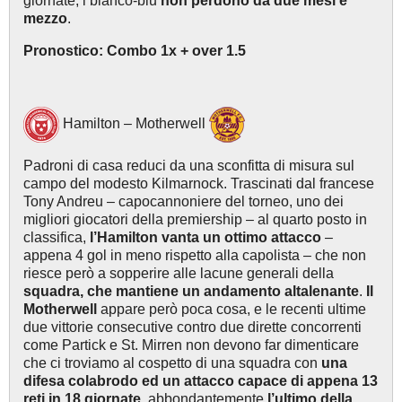
giornate, i bianco-blu
non perdono da due mesi e
mezzo
.
Pronostico: Combo 1x + over 1.5
Hamilton – Motherwell
Padroni di casa reduci da una sconfitta di misura sul
campo del modesto Kilmarnock. Trascinati dal francese
Tony Andreu – capocannoniere del torneo, uno dei
migliori giocatori della premiership – al quarto posto in
classifica,
l’Hamilton vanta un ottimo attacco
–
appena 4 gol in meno rispetto alla capolista – che non
riesce però a sopperire alle lacune generali della
squadra, che mantiene un andamento altalenante
.
Il
Motherwell
appare però poca cosa, e le recenti ultime
due vittorie consecutive contro due dirette concorrenti
come Partick e St. Mirren non devono far dimenticare
che ci troviamo al cospetto di una squadra con
una
difesa colabrodo ed un attacco capace di appena 13
reti in 18 giornate
, abbondantemente
l’ultimo della