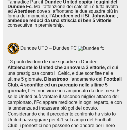
Tannadice Park il
Dundee United ospita i cugini del
Dundee Fc
. Ma l’attenzione dei calciofili è tutta rivolta
ad
Aberdeen
dove si affrontano le due squadre più in
forma del momento
, l’Aberdeen ed il St. Johnstone ,
ambedue reduci da una striscia di ben 5 vittorie
consecutive in premiership.
Dundee UTD – Dundee FC
13 punti dividono le due squadre di Dundee.
Altalenante lo United che annovera 3 vittorie
, di cui
una prestigiosa contro il Celtic, e due sconfitte nelle
ultime 5 giornate.
Disastroso
l’andamento del
Football
Club, 4 sconfitte ed un pareggio nelle ultime 5
giornate
, l’ Fc non vince in campionato da due mesi. E
se lo United può vantare il secondo miglior attacco del
campionato, l’Fc appare mediocre in ogni reparto, e con
la tendenza ad incassare più gol del dovuto.
Considerando che il precedente confronto ha visto lo
United passeggiare per 4-1 sul campo del Football
Club, i pronostici non possono che andare per i nero-