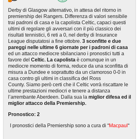
Derby di Glasgow alternativo, in attesa del ritorno in
premiership dei Rangers. Differenza di valori sensibile
trai padroni di casa e la capolista Celtic, capaci questi
ultimi di regolare gli avversari con il più classico dei
risultati tennistici, 6 reti a 0, nel derby di Insurance
League disputatosi a fine ottobre.
3 sconfitte e due
pareggi nelle ultime 6 giornate per i padroni di casa
ed un attacco mediocre sbilanciano i pronostici tutti a
favore del
Celtic. La
capolista
è comunque in un
mediocre momento di forma, reduce da una sconfitta di
misura a Dundee e soprattutto da un clamoroso 0-0 in
casa contro gli ultimi in classifica del Ross
County. Siamo però certi che il Celtic vorrà riscattare le
ultime prestazioni mediocri e tenere a distanza
l’arrembante Aberdeen. Dalla sua la
miglior difesa ed il
miglior attacco della Premiership.
Pronostico: 2
I pronostici della Premiership sono a cura di “
Macpaul
“