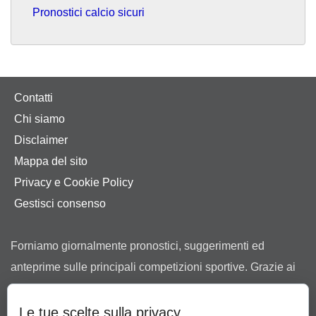
Pronostici calcio sicuri
Contatti
Chi siamo
Disclaimer
Mappa del sito
Privacy e Cookie Policy
Gestisci consenso
Forniamo giornalmente pronostici, suggerimenti ed
anteprime sulle principali competizioni sportive. Grazie ai
nostri consigli ti aiutiamo a scegliere tra le offerte dei
bookmaker in possesso di regolare concessione ad
Le tue scelte sulla privacy