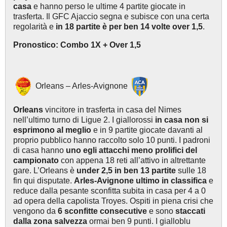
casa
e hanno perso le ultime 4 partite giocate in
trasferta. Il GFC Ajaccio segna e subisce con una certa
regolarità e
in 18 partite è per ben 14 volte over 1,5
.
Pronostico: Combo 1X + Over 1,5
Orleans – Arles-Avignone
Orleans
vincitore in trasferta in casa del Nimes
nell’ultimo turno di Ligue 2. I giallorossi
in casa non si
esprimono al meglio
e in 9 partite giocate davanti al
proprio pubblico hanno raccolto solo 10 punti. I padroni
di casa hanno
uno egli attacchi meno prolifici del
campionato
con appena 18 reti all’attivo in altrettante
gare. L’Orleans è
under 2,5 in ben 13 partite
sulle 18
fin qui disputate.
Arles-Avignone ultimo in classifica
e
reduce dalla pesante sconfitta subita in casa per 4 a 0
ad opera della capolista Troyes. Ospiti in piena crisi che
vengono da
6 sconfitte
consecutive
e sono
staccati
dalla zona salvezza
ormai ben 9 punti. I gialloblu