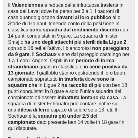
Il
Valenciennes
è reduce dalla infruttuosa trasferta in
casa del Laval dove ha perso per 3 a 1. I padroni di
casa quando giocano
davanti al loro pubblico
allo
Stade du Hainaut, tenendo conto della posizione in
classifica
sono squadra dal rendimento discreto
con
14 punti conquistati in 9 gare. La squadra di mister
Smajic
ha uno degli attacchi più sterili della Ligue 2
con solo 16 reti all’attivo. I biancorossi
non pareggiano
da 9 gare
. Il
Sochaux
viene dal pareggio casalingo per
1 a 1 con l’Angers. Ospiti in un
periodo di forma
straordinario
quarti in classifica e
in serie positiva da
13 giornate
. I gialloblu stanno costruendo il loro buon
campionato soprattutto
in trasferta
dove
sono la
squadra
che
in Ligue 2
ha raccolto di più
con ben 18
punti conquistati in 8 gare e solo l’unica squadra del
campionato ad essere
imbattuta lontano da casa
. La
squadra di mister Echouafni può contare inoltre su
una
difesa di ferro
capace di subire solo 13 reti. Il
Sochaux è la
squadra più under 2,5 del
campionato
dato presente ben 14 volte in 18 gare fin
qui disputate.