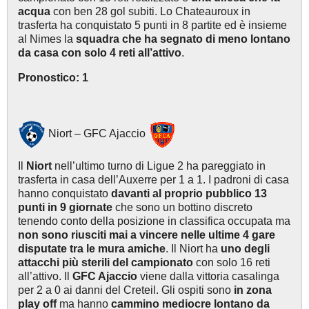
acqua
con ben 28 gol subiti. Lo Chateauroux in
trasferta ha conquistato 5 punti in 8 partite ed è insieme
al Nimes la
squadra che ha segnato di meno lontano
da casa con solo 4 reti all’attivo
.
Pronostico: 1
Niort – GFC Ajaccio
Il
Niort
nell’ultimo turno di Ligue 2 ha pareggiato in
trasferta in casa dell’Auxerre per 1 a 1. I padroni di casa
hanno conquistato
davanti al proprio pubblico 13
punti in 9 giornate
che sono un bottino discreto
tenendo conto della posizione in classifica occupata ma
non sono riusciti mai a vincere nelle ultime 4 gare
disputate tra le mura amiche
. Il Niort ha
uno degli
attacchi più sterili del campionato
con solo 16 reti
all’attivo. Il
GFC Ajaccio
viene dalla vittoria casalinga
per 2 a 0 ai danni del Creteil. Gli ospiti sono
in zona
play off
ma hanno
cammino mediocre lontano da