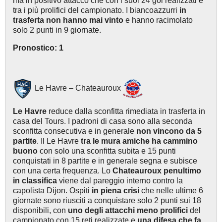
ma in positivo attacco che con i suoi 24 gol realizzati è
tra i più prolifici del campionato. I biancoazzurri
in
trasferta non hanno mai vinto
e hanno racimolato
solo 2 punti in 9 giornate.
Pronostico: 1
Le Havre – Chateauroux
Le Havre
reduce dalla sconfitta rimediata in trasferta in
casa del Tours. I padroni di casa sono alla seconda
sconfitta consecutiva e in generale
non vincono da 5
partite
. Il Le Havre
tra le mura amiche ha cammino
buono
con solo una sconfitta subita e 15 punti
conquistati in 8 partite e in generale segna e subisce
con una certa frequenza. Lo
Chateauroux penultimo
in classifica
viene dal pareggio interno contro la
capolista Dijon. Ospiti
in piena cris
i
che nelle ultime 6
giornate sono riusciti a conquistare solo 2 punti sui 18
disponibili, con
uno degli attacchi meno prolifici
del
campionato con 15 reti realizzate e
una difesa che fa