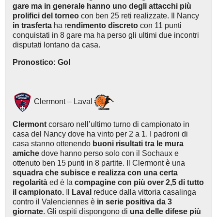
gare ma in generale hanno uno degli attacchi più
prolifici del torneo
con ben 25 reti realizzate. Il Nancy
in trasferta
ha r
endimento discreto
con 11 punti
conquistati in 8 gare ma ha perso gli ultimi due incontri
disputati lontano da casa.
Pronostico: Gol
Clermont – Laval
Clermont
corsaro nell’ultimo turno di campionato in
casa del Nancy dove ha vinto per 2 a 1. I padroni di
casa stanno ottenendo
buoni risultati tra le mura
amiche
dove hanno perso solo con il Sochaux e
ottenuto ben 15 punti in 8 partite. Il Clermont è una
squadra che subisce e realizza con una certa
regolarità
ed è la
compagine con più over 2,5 di tutto
il campionato.
Il
Laval
reduce dalla vittoria casalinga
contro il Valenciennes è
in serie positiva da 3
giornate
. Gli ospiti dispongono di
una delle difese più