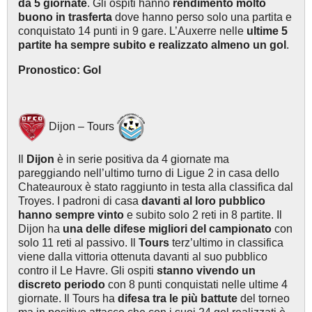
da 5 giornate
. Gli ospiti hanno
rendimento molto
buono in trasferta
dove hanno perso solo una partita e
conquistato 14 punti in 9 gare. L’Auxerre nelle
ultime 5
partite ha sempre subito e realizzato almeno un gol
.
Pronostico: Gol
Dijon – Tours
Il
Dijon
è in serie positiva da 4 giornate ma
pareggiando nell’ultimo turno di Ligue 2 in casa dello
Chateauroux è stato raggiunto in testa alla classifica dal
Troyes. I padroni di casa
davanti al loro pubblico
hanno sempre vinto
e subito solo 2 reti in 8 partite. Il
Dijon ha
una delle difese migliori del campionato
con
solo 11 reti al passivo. Il
Tours
terz’ultimo in classifica
viene dalla vittoria ottenuta davanti al suo pubblico
contro il Le Havre. Gli ospiti
stanno vivendo un
discreto periodo
con 8 punti conquistati nelle ultime 4
giornate. Il Tours ha
difesa tra le più battute
del torneo