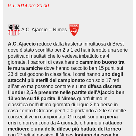
9-1-2014 ore 20.00
A.C. Ajaccio – Nimes
A.C. Ajaccio
reduce dalla trasferta infruttuosa di Brest
dove è stato sconfitto per 2 a 1 ed ha interrotto una serie
positiva di risultati che lo vedeva imbattuto da 4
giornate. I padroni di casa hanno
cammino buono tra
le mura amiche
dove hanno raccolto ben 15 punti sui
23 di cui godono in classifica. I corsi hanno
uno degli
attacchi più sterili del campionato
con solo 17 reti
all’attivo ma possono contare su una
difesa discreta
.
L’
under 2,5 è presente nelle partite dell’Ajaccio ben
13 volte su 18 partite
. Il
Nimes
quart’ultimo in
classifica nell’ultima giornata di Ligue 2 ha perso in
casa contro l’Orleans per 1 a 0 portando a 2 le sconfitte
consecutive in campionato. Gli ospiti sono
in piena
crisi
e non vincono da 4 giornate e hanno un
attacco
mediocre
e
una delle difese più battute del torneo
con 27 reti al passivo. Il Nimes
lontano da casa ha