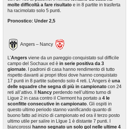
molte difficoltà a fare risultato
e in 8 partite in trasferta
ha racimolato solo 5 punti.
Pronostico: Under 2,5
Angers – Nancy
L’
Angers
viene da un pareggio conquistato sul difficile
campo del Sochaux ed è
in serie positiva da 3
giornate
. I padroni di casa hanno rendimento di tutto
rispetto davanti ai propri tifosi dove hanno conquistato
17 punti in 8 partite subendo solo 4 reti. L’Angers è
una
delle squadre che segna di più in campionato
con 24
reti all’attivo. Il
Nancy
perdendo nell’ultimo turno di
Ligue 2 in casa contro il Clermont ha portato a
4 le
sconfitte consecutive in campionato
. Gli ospiti in
questo ultimo periodo stanno vanificando quanto di
buono fatto ad inizio di campionato ed ora il terzo posto
ultimo utile per salire in LIgue 1 è distante 7 punti. I
biancorossi
hanno segnato un solo gol nelle ultime 4