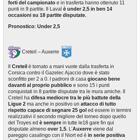
forti del campionato
e in trasferta hanno ottenuto 11
punti in 9 partite. Il Laval
è under 2,5 in ben 14
occasioni su 18 partite disputate.
Pronostico: Under 2,5
Creteil – Auxerre
Il
Creteil
è tornato a mani vuote dalla trasferta in
Corsica contro il Gazelec Ajaccio dove è stato
sconfitto per 2 a 0. I padroni di casa
giocano bene
davanti al proprio pubblico
e sono 15 i punti
conquistati in 8 partite disputate tra le mura amiche. Il
Creteil ha
difesa mediocre tra le più battute della
Ligue 2
ma anche in positivo un
attacco di tutto
rispetto capace di segnare 25 gol
ed essere in termini
realizzativi il secondo migliore del torneo dopo quello
del Troyes ed
è sempre
in tutte le18 gare fin qui
disputate almeno
over 1,5
. L’
Auxerre
viene dal
pareggio casalingo con il Niort ed è
in serie positiva