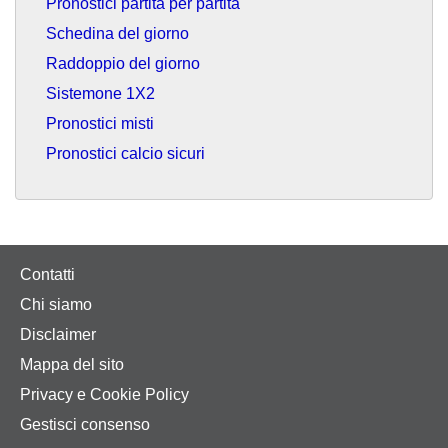
Pronostici partita per partita
Schedina del giorno
Raddoppio del giorno
Sistemone 1X2
Pronostici misti
Pronostici calcio sicuri
Contatti
Chi siamo
Disclaimer
Mappa del sito
Privacy e Cookie Policy
Gestisci consenso