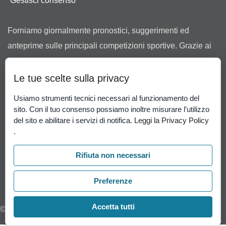
Gestisci consenso
Forniamo giornalmente pronostici, suggerimenti ed
anteprime sulle principali competizioni sportive. Grazie ai
nostri consigli ti aiutiamo a scegliere tra le offerte dei
bookmaker in possesso di regolare concessione ad
Le tue scelte sulla privacy
operare in Italia rilasciata dall’Agenzia delle Dogane e dei
Usiamo strumenti tecnici necessari al funzionamento del
Monopoli.
sito. Con il tuo consenso possiamo inoltre misurare l’utilizzo
del sito e abilitare i servizi di notifica.
Leggi la Privacy Policy
Il gioco può causare dipendenza patologica. Il gioco è
.
vietato ai minori di 18 anni.
Gioco Responsabile
-
Probabilità di vincita
.
Rifiuta non necessari
Preferenze
Accetta tutti
© 2026 I pronostici vincenti di Cassandra