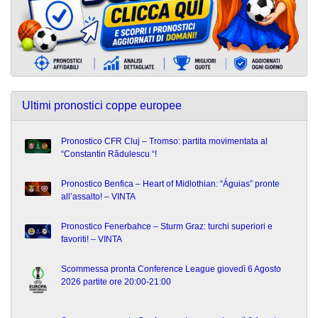
Ultimi pronostici coppe europee
Pronostico CFR Cluj – Tromso: partita movimentata al
“Constantin Rădulescu “!
Pronostico Benfica – Heart of Midlothian: “Águias” pronte
all’assalto! – VINTA
Pronostico Fenerbahce – Sturm Graz: turchi superiori e
favoriti! – VINTA
Scommessa pronta Conference League giovedì 6 Agosto
2026 partite ore 20:00-21:00