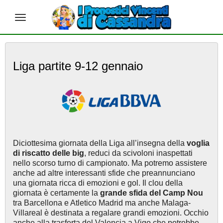
S
k
Liga partite 9-12 gennaio
i
p
t
o
m
a
i
n
Diciottesima giornata della Liga all’insegna della
voglia
c
di riscatto delle big
, reduci da scivoloni inaspettati
o
nello scorso turno di campionato. Ma potremo assistere
n
anche ad altre interessanti sfide che preannunciano
t
una giornata ricca di emozioni e gol. Il clou della
e
giornata è certamente la
grande
sfida
del
Camp
Nou
n
tra Barcellona e Atletico Madrid ma anche Malaga-
t
Villareal è destinata a regalare grandi emozioni. Occhio
anche alla trasferta del Valencia a Vigo che potrebbe