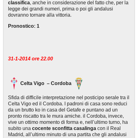
classifica
, anche in considerazione del fatto che, per la
legge dei grandi numeri, prima o poi gli andalusi
dovranno tornare alla vittoria.
Pronostico: 1
31-1-2014 ore 22.00
Celta Vigo – Cordoba
Sfida di difficile interpretazione nel posticipo serale tra il
Celta Vigo ed il Cordoba. I padroni di casa sono reduci
da un brutto ko in casa del Getafe e puntano ad un
pronto riscatto tra le mura amiche. il Cordoba, invece,
vive un ottimo momento di forma e, nell’ultimo turno, ha
subito una
cocente sconfitta casalinga
con il Real
Madrid, all’ultimo minuto di una partita che gli andalusi