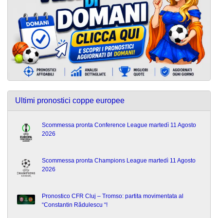
Ultimi pronostici coppe europee
Scommessa pronta Conference League martedì 11 Agosto
2026
Scommessa pronta Champions League martedì 11 Agosto
2026
Pronostico CFR Cluj – Tromso: partita movimentata al
“Constantin Rădulescu “!