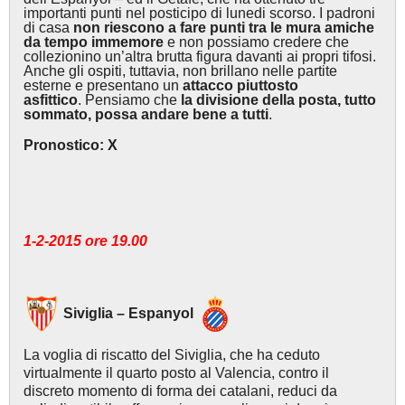
importanti punti nel posticipo di lunedi scorso. I padroni
di casa
non riescono a fare punti tra le mura amiche
da tempo immemore
e non possiamo credere che
collezionino un’altra brutta figura davanti ai propri tifosi.
Anche gli ospiti, tuttavia, non brillano nelle partite
esterne e presentano un
attacco piuttosto
asfittico
. Pensiamo che
la divisione della posta, tutto
sommato, possa andare bene a tutti
.
Pronostico: X
1-2-2015 ore 19.00
Siviglia – Espanyol
La voglia di riscatto del Siviglia, che ha ceduto
virtualmente il quarto posto al Valencia, contro il
discreto momento di forma dei catalani, reduci da