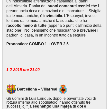
un’indiscutibile affermazione casalinga ai danni
dell’Almeria. Partita dai
buoni contenuti tecnici
che i
preannuncia ricca di emozioni e di marcature. Il Siviglia,
tra le mura amiche, è
invincibile
. L’Espanyol, invece,
lontano dalle mura amiche è la squadra che ha
raccolto meno di tutte
(appena 5 punti dall’inizio della
stagione). Noi pensiamo che riusciranno a prevalere i
padroni di casa, in un incontro tutto da seguire.
Pronostico: COMBO 1 + OVER 2,5
1-2-2015 ore 21.00
Barcellona – Villarreal
Gli uomini di Luis Enrique, dopo le paventate voci di
rottura interna allo spogliatoio, hanno ottenuto tre
successi di fila
segnando una marea di gol
e