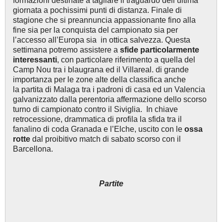
formazioni destinate a tagliare il traguardo dell’ultima
giornata a pochissimi punti di distanza. Finale di
stagione che si preannuncia appassionante fino alla
fine sia per la conquista del campionato sia per
l’accesso all’Europa sia in ottica salvezza. Questa
settimana potremo assistere a
sfide particolarmente
interessanti
, con particolare riferimento a quella del
Camp Nou tra i blaugrana ed il Villareal. di grande
importanza per le zone alte della classifica anche
la partita di Malaga tra i padroni di casa ed un Valencia
galvanizzato dalla perentoria affermazione dello scorso
turno di campionato contro il Siviglia. In chiave
retrocessione, drammatica di profila la sfida tra il
fanalino di coda Granada e l’Elche, uscito con le
ossa
rotte
dal proibitivo match di sabato scorso con il
Barcellona.
Partite