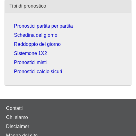
Tipi di pronostico
Pronostici partita per partita
Schedina del giorno
Raddoppio del giorno
Sistemone 1X2
Pronostici misti
Pronostici calcio sicuri
Contatti
Chi siamo
Disclaimer
Mappa del sito