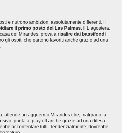
ti e nutrono ambizioni assolutamente differenti. Il
sidiare il primo posto del Las Palmas
. Il Llagostera,
n casa del Mirandes, prova a
risalire dai bassifondi
o gli ospiti che partono favoriti anche grazie ad una
.
a, attende un agguerrito Mirandes che, malgrado la
ensivo, punta ai play off anche grazie ad una difesa
potrebbe accontentare tutti. Tendenzialmente, dovrebbe
marcature.