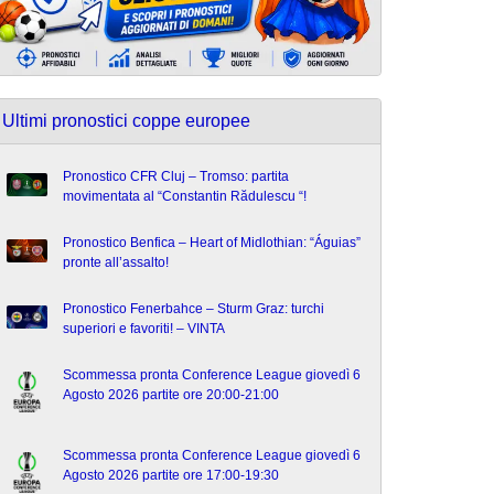
Ultimi pronostici coppe europee
Pronostico CFR Cluj – Tromso: partita
movimentata al “Constantin Rădulescu “!
Pronostico Benfica – Heart of Midlothian: “Águias”
pronte all’assalto!
Pronostico Fenerbahce – Sturm Graz: turchi
superiori e favoriti! – VINTA
Scommessa pronta Conference League giovedì 6
Agosto 2026 partite ore 20:00-21:00
Scommessa pronta Conference League giovedì 6
Agosto 2026 partite ore 17:00-19:30