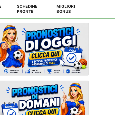
E
SCHEDINE
MIGLIORI
PRONTE
BONUS