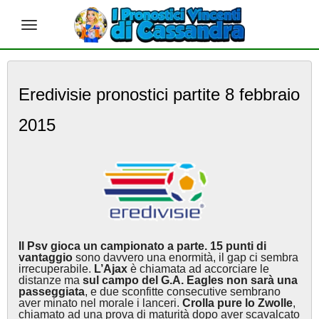
S
k
Eredivisie pronostici partite 8 febbraio
i
p
2015
t
o
m
a
i
n
c
o
n
Il Psv gioca un campionato a parte. 15 punti di
t
vantaggio
sono davvero una enormità, il gap ci sembra
e
irrecuperabile.
L’Ajax
è chiamata ad accorciare le
n
distanze ma
sul campo del G.A. Eagles non sarà una
passeggiata
, e due sconfitte consecutive sembrano
t
aver minato nel morale i lanceri.
Crolla pure lo Zwolle
,
chiamato ad una prova di maturità dopo aver scavalcato