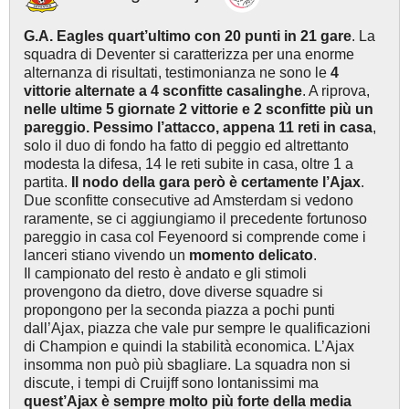
G.A. Eagles quart’ultimo con 20 punti in 21 gare
. La
squadra di Deventer si caratterizza per una enorme
alternanza di risultati, testimonianza ne sono le
4
vittorie alternate a 4 sconfitte casalinghe
. A riprova,
nelle ultime 5 giornate 2 vittorie e 2 sconfitte più un
pareggio. Pessimo l’attacco, appena 11 reti in casa
,
solo il duo di fondo ha fatto di peggio ed altrettanto
modesta la difesa, 14 le reti subite in casa, oltre 1 a
partita.
Il nodo della gara però è certamente l’Ajax
.
Due sconfitte consecutive ad Amsterdam si vedono
raramente, se ci aggiungiamo il precedente fortunoso
pareggio in casa col Feyenoord si comprende come i
lanceri stiano vivendo un
momento delicato
.
Il campionato del resto è andato e gli stimoli
provengono da dietro, dove diverse squadre si
propongono per la seconda piazza a pochi punti
dall’Ajax, piazza che vale pur sempre le qualificazioni
di Champion e quindi la stabilità economica. L’Ajax
insomma non può più sbagliare. La squadra non si
discute, i tempi di Cruijff sono lontanissimi ma
quest’Ajax è sempre molto più forte della media