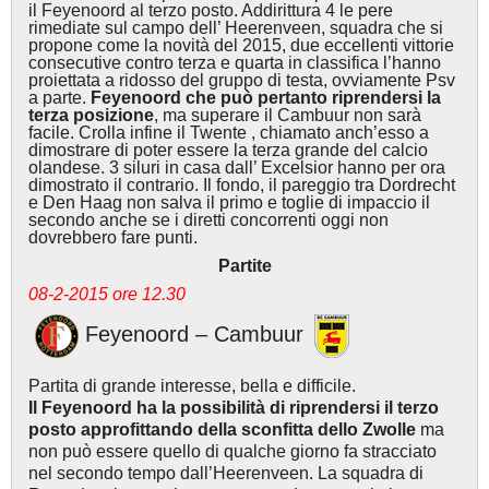
il Feyenoord al terzo posto. Addirittura 4 le pere
rimediate sul campo dell’ Heerenveen, squadra che si
propone come la novità del 2015, due eccellenti vittorie
consecutive contro terza e quarta in classifica l’hanno
proiettata a ridosso del gruppo di testa, ovviamente Psv
a parte.
Feyenoord che può pertanto riprendersi la
terza posizione
, ma superare il Cambuur non sarà
facile. Crolla infine il Twente , chiamato anch’esso a
dimostrare di poter essere la terza grande del calcio
olandese. 3 siluri in casa dall’ Excelsior hanno per ora
dimostrato il contrario. Il fondo, il pareggio tra Dordrecht
e Den Haag non salva il primo e toglie di impaccio il
secondo anche se i diretti concorrenti oggi non
dovrebbero fare punti.
Partite
08-2-2015 ore 12.30
Feyenoord – Cambuur
Partita di grande interesse, bella e difficile.
Il Feyenoord ha la possibilità di riprendersi il terzo
posto approfittando della sconfitta dello Zwolle
ma
non può essere quello di qualche giorno fa stracciato
nel secondo tempo dall’Heerenveen. La squadra di