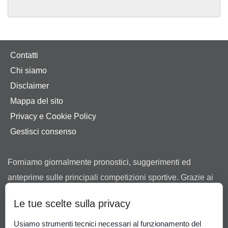
Contatti
Chi siamo
Disclaimer
Mappa del sito
Privacy e Cookie Policy
Gestisci consenso
Forniamo giornalmente pronostici, suggerimenti ed
anteprime sulle principali competizioni sportive. Grazie ai
nostri consigli ti aiutiamo a scegliere tra le offerte dei
Le tue scelte sulla privacy
bookmaker in possesso di regolare concessione ad
operare in Italia rilasciata dall’Agenzia delle Dogane e dei
Usiamo strumenti tecnici necessari al funzionamento del