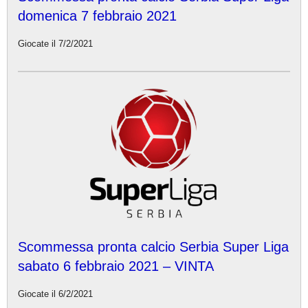
domenica 7 febbraio 2021
Giocate il 7/2/2021
Scommessa pronta calcio Serbia Super Liga
sabato 6 febbraio 2021 – VINTA
Giocate il 6/2/2021