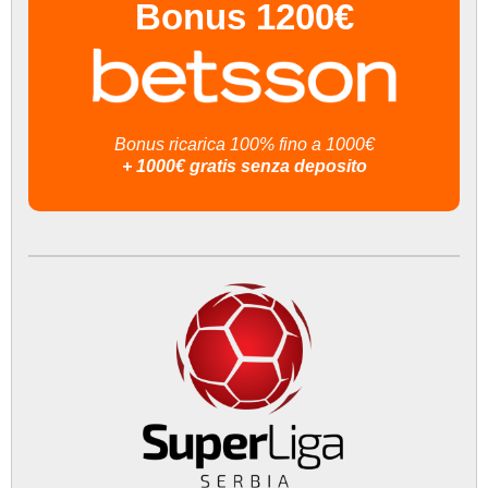
Bonus 1200€
Bonus ricarica 100% fino a 1000€
+ 1000€ gratis senza deposito