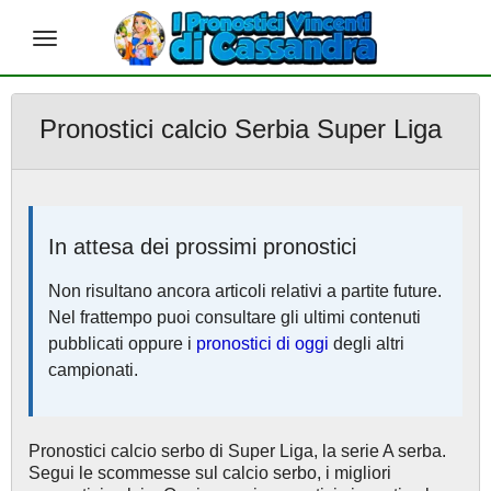
S
Pronostici calcio Serbia Super Liga
k
i
p
t
o
m
In attesa dei prossimi pronostici
a
i
Non risultano ancora articoli relativi a partite future.
n
Nel frattempo puoi consultare gli ultimi contenuti
c
o
pubblicati oppure i
pronostici di oggi
degli altri
n
campionati.
t
e
n
Pronostici calcio serbo di Super Liga, la serie A serba.
t
Segui le scommesse sul calcio serbo, i migliori