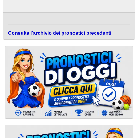
Consulta l’archivio dei pronostici precedenti