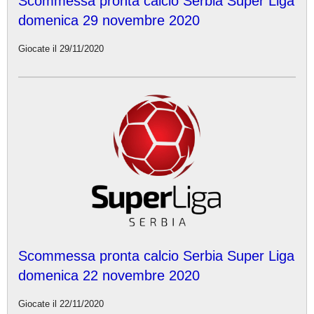
Scommessa pronta calcio Serbia Super Liga
domenica 29 novembre 2020
Giocate il 29/11/2020
Scommessa pronta calcio Serbia Super Liga
domenica 22 novembre 2020
Giocate il 22/11/2020