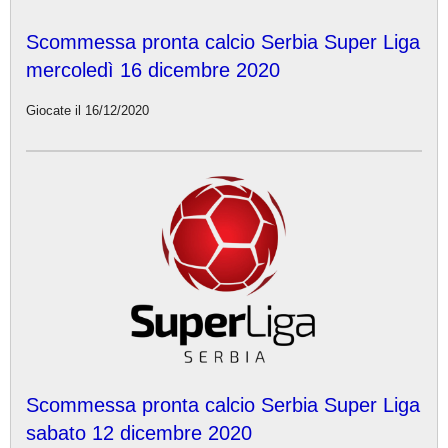
Scommessa pronta calcio Serbia Super Liga
mercoledì 16 dicembre 2020
Giocate il 16/12/2020
Scommessa pronta calcio Serbia Super Liga
sabato 12 dicembre 2020