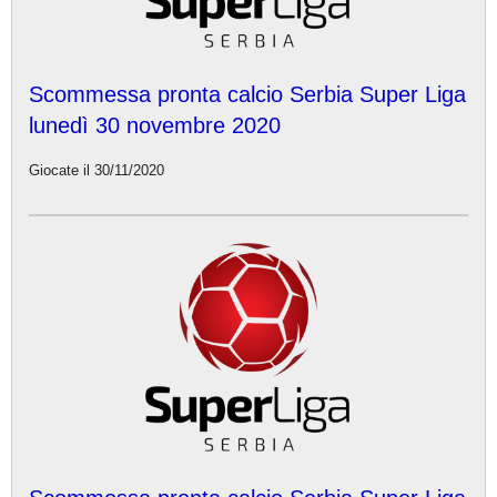
Scommessa pronta calcio Serbia Super Liga
lunedì 30 novembre 2020
Giocate il 30/11/2020