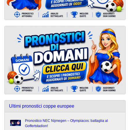
Ultimi pronostici coppe europee
Pronostico NEC Nijmegen – Olympiacos: battaglia al
Goffertstadion!