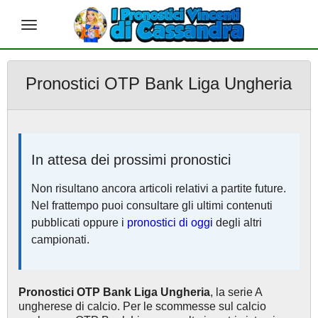
S
Pronostici OTP Bank Liga Ungheria
k
i
p
t
o
m
In attesa dei prossimi pronostici
a
i
Non risultano ancora articoli relativi a partite future.
n
Nel frattempo puoi consultare gli ultimi contenuti
c
o
pubblicati oppure i
pronostici di oggi
degli altri
n
campionati.
t
e
n
Pronostici OTP Bank Liga Ungheria
, la serie A
t
ungherese di calcio. Per le scommesse sul calcio