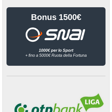
Bonus 1500€
1000€ per lo Sport
+ fino a 5000€ Ruota della Fortuna