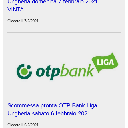
Ungheria domenica 7 febbraio 2021 –
VINTA
Giocate il 7/2/2021
Scommessa pronta OTP Bank Liga
Ungheria sabato 6 febbraio 2021
Giocate il 6/2/2021