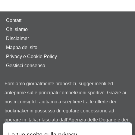
Contatti
Chi siamo
Disclaimer
Mappa del sito
Privacy e Cookie Policy
Gestisci consenso
Forniamo giornalmente pronostici, suggerimenti ed
anteprime sulle principali competizioni sportive. Grazie ai
nostri consigli ti aiutiamo a scegliere tra le offerte dei
bookmaker in possesso di regolare concessione ad
operare in Italia rilasciata dall’Agenzia delle Dogane e dei
Monopoli.
Le tue scelte sulla privacy