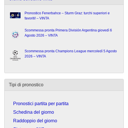
Pronostico Fenerbahce – Sturm Graz: turchi superiori e
favoriti! – VINTA
Scommessa pronta Primera División Argentina giovedì 6
Agosto 2026 – VINTA
Scommessa pronta Champions League mercoledì 5 Agosto
2026 – VINTA
Tipi di pronostico
Pronostici partita per partita
Schedina del giorno
Raddoppio del giorno