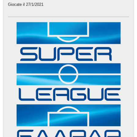
Giocate il 27/1/2021