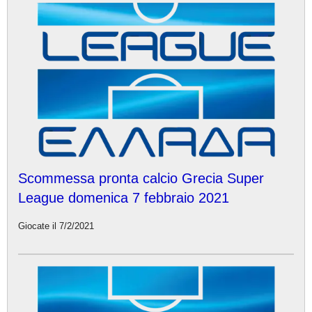
Scommessa pronta calcio Grecia Super
League domenica 7 febbraio 2021
Giocate il 7/2/2021