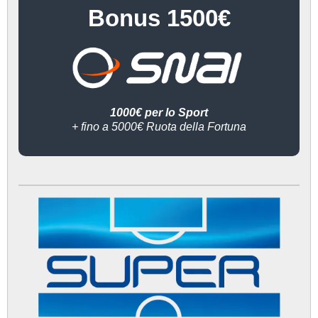
Bonus 1500€
1000€ per lo Sport
+ fino a 5000€ Ruota della Fortuna