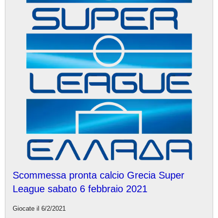
Scommessa pronta calcio Grecia Super
League sabato 6 febbraio 2021
Giocate il 6/2/2021