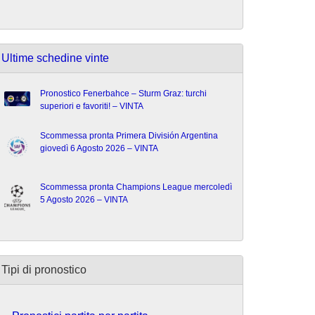
Ultime schedine vinte
Pronostico Fenerbahce – Sturm Graz: turchi
superiori e favoriti! – VINTA
Scommessa pronta Primera División Argentina
giovedì 6 Agosto 2026 – VINTA
Scommessa pronta Champions League mercoledì
5 Agosto 2026 – VINTA
Tipi di pronostico