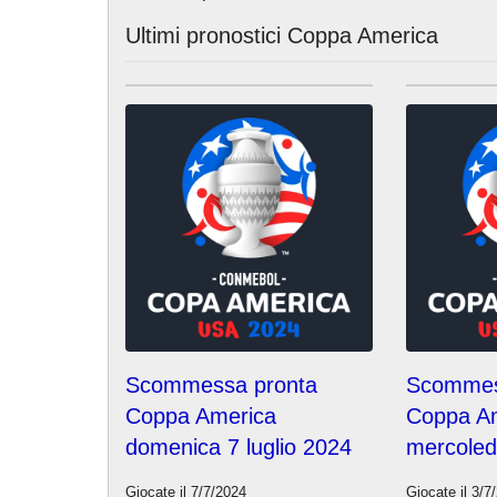
Ultimi pronostici Coppa America
Scommessa pronta
Scommes
Coppa America
Coppa A
domenica 7 luglio 2024
mercoledì
Giocate il 7/7/2024
Giocate il 3/7