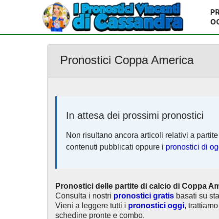
PR
O
S
Pronostici Coppa America
k
i
p
t
o
m
In attesa dei prossimi pronostici
a
i
Non risultano ancora articoli relativi a partit
n
c
contenuti pubblicati oppure i
pronostici di og
o
n
t
e
Pronostici delle partite di calcio di Coppa A
n
Consulta i nostri
pronostici gratis
basati su sta
t
Vieni a leggere tutti i
pronostici oggi
, trattiam
schedine pronte e combo.