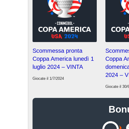
Scommessa pronta
Scommes
Coppa America lunedì 1
Coppa A
luglio 2024 – VINTA
domenica
2024 – 
Giocate il 1/7/2024
Giocate il 30/
Bon