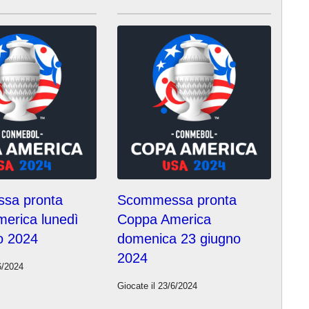
sa pronta
Scommessa pronta
erica lunedì
Coppa America
o 2024
domenica 23 giugno
2024
6/2024
Giocate il 23/6/2024