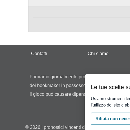
Contatti
Chi siamo
Forniamo giornalmente pronostici, suggerimenti ed 
dei bookmaker in possesso di regolare concession
Le tue scelte s
Il gioco può causare dipendenza patologica. Il gio
Usiamo strumenti tec
l’utilizzo del sito e ab
Rifiuta non nece
© 2026 I pronostici vincenti di Cassandra