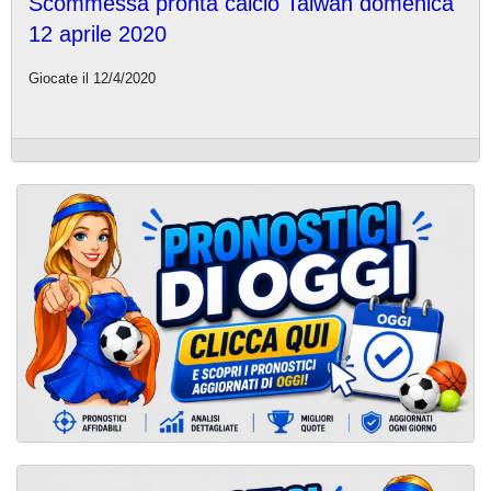
Scommessa pronta calcio Taiwan domenica
12 aprile 2020
Giocate il 12/4/2020