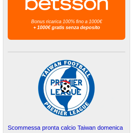
Bonus ricarica 100% fino a 1000€
+ 1000€ gratis senza deposito
Scommessa pronta calcio Taiwan domenica