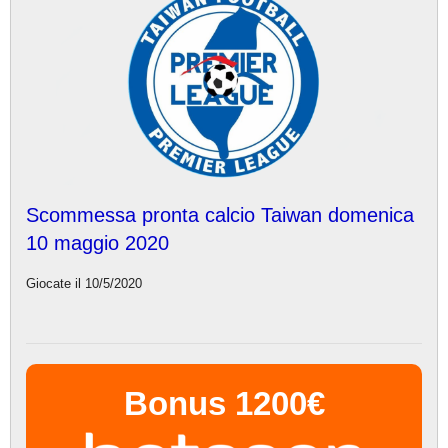
Scommessa pronta calcio Taiwan domenica
10 maggio 2020
Giocate il 10/5/2020
Bonus 1200€