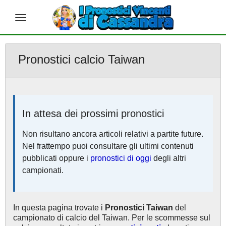
S
Pronostici calcio Taiwan
k
i
p
t
o
m
In attesa dei prossimi pronostici
a
i
Non risultano ancora articoli relativi a partite future.
n
Nel frattempo puoi consultare gli ultimi contenuti
c
o
pubblicati oppure i
pronostici di oggi
degli altri
n
campionati.
t
e
n
In questa pagina trovate i
Pronostici Taiwan
del
t
campionato di calcio del Taiwan. Per le scommesse sul