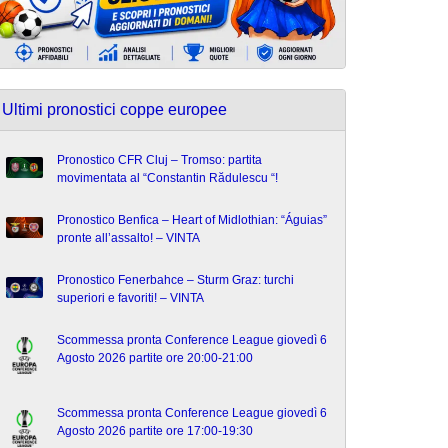
Ultimi pronostici coppe europee
Pronostico CFR Cluj – Tromso: partita
movimentata al “Constantin Rădulescu “!
Pronostico Benfica – Heart of Midlothian: “Águias”
pronte all’assalto! – VINTA
Pronostico Fenerbahce – Sturm Graz: turchi
superiori e favoriti! – VINTA
Scommessa pronta Conference League giovedì 6
Agosto 2026 partite ore 20:00-21:00
Scommessa pronta Conference League giovedì 6
Agosto 2026 partite ore 17:00-19:30