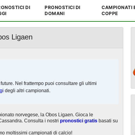
ONOSTICI DI
PRONOSTICI DI
CAMPIONATI 
GGI
DOMANI
COPPE
bos Ligaen
e future. Nel frattempo puoi consultare gli ultimi
gi
degli altri campionati.
mpionato norvegese, la Obos Ligaen. Gioca le
assandra. Consulta i nostri
pronostici gratis
basati su
iamo moltissimi campionati di calcio!