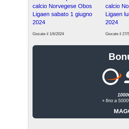
calcio Norvegese Obos
calcio N
Ligaen sabato 1 giugno
Ligaen l
2024
2024
Giocate il 1/6/2024
Giocate il 27/
Bon
1000€
+ fino a 500
MAGG