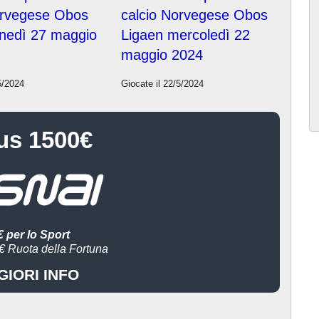
orvegese Obos
calcio Norvegese Obos
unedì 27 maggio
Ligaen mercoledì 22
maggio 2024
5/2024
Giocate il 22/5/2024
us 1500€
 per lo Sport
0€ Ruota della Fortuna
IORI INFO