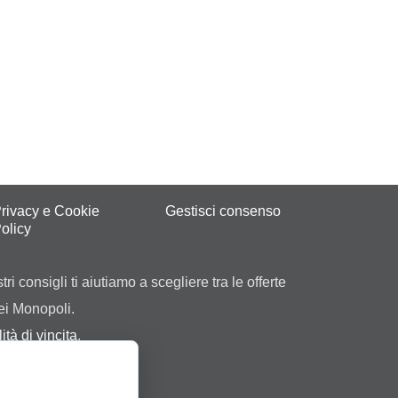
rivacy e Cookie
Gestisci consenso
olicy
 consigli ti aiutiamo a scegliere tra le offerte
ei Monopoli.
ità di vincita
.