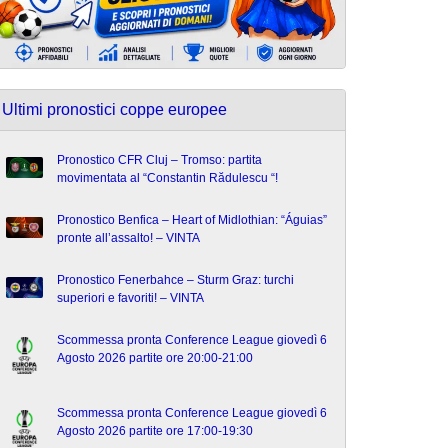
Ultimi pronostici coppe europee
Pronostico CFR Cluj – Tromso: partita
movimentata al “Constantin Rădulescu “!
Pronostico Benfica – Heart of Midlothian: “Águias”
pronte all’assalto! – VINTA
Pronostico Fenerbahce – Sturm Graz: turchi
superiori e favoriti! – VINTA
Scommessa pronta Conference League giovedì 6
Agosto 2026 partite ore 20:00-21:00
Scommessa pronta Conference League giovedì 6
Agosto 2026 partite ore 17:00-19:30