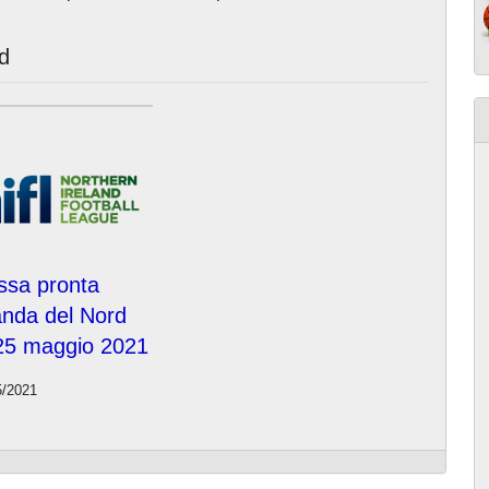
rd
sa pronta
landa del Nord
25 maggio 2021
5/2021