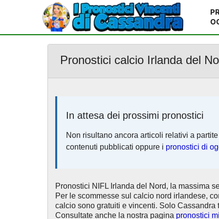
PR
O
S
Pronostici calcio Irlanda del N
k
i
p
t
o
m
In attesa dei prossimi pronostici
a
i
Non risultano ancora articoli relativi a partit
n
c
contenuti pubblicati oppure i
pronostici di og
o
n
t
e
Pronostici NIFL Irlanda del Nord, la massima ser
n
Per le scommesse sul calcio nord irlandese, con
t
calcio sono gratuiti e vincenti. Solo Cassandra ti
Consultate anche la nostra pagina
pronostici mi