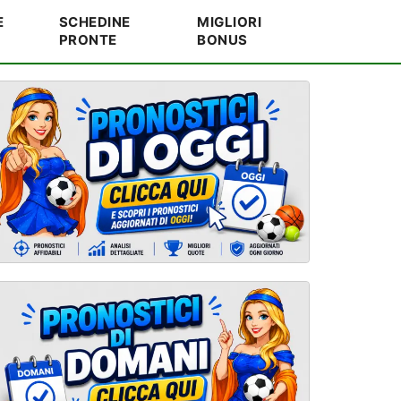
E
SCHEDINE
MIGLIORI
PRONTE
BONUS