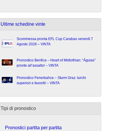
Ultime schedine vinte
Scommessa pronta EFL Cup Carabao venerdì 7
Agosto 2026 – VINTA
Pronostico Benfica – Heart of Midlothian: “Águias”
pronte all’assalto! – VINTA
Pronostico Fenerbahce – Sturm Graz: turchi
superiori e favoriti! – VINTA
Tipi di pronostico
Pronostici partita per partita