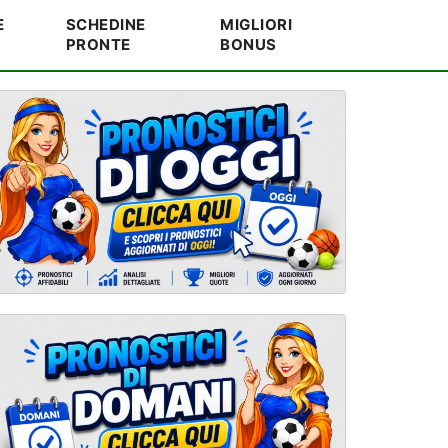
E
SCHEDINE
MIGLIORI
PRONTE
BONUS