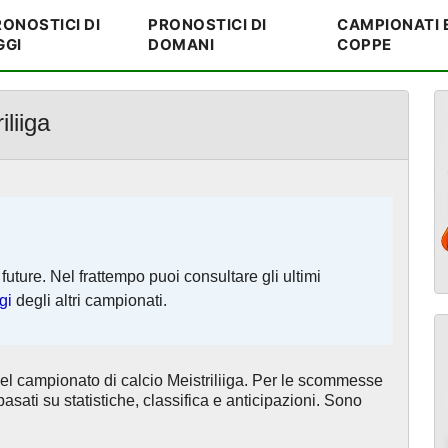
ONOSTICI DI
PRONOSTICI DI
CAMPIONATI 
GGI
DOMANI
COPPE
iliiga
e future. Nel frattempo puoi consultare gli ultimi
gi
degli altri campionati.
el campionato di calcio Meistriliiga. Per le scommesse
asati su statistiche, classifica e anticipazioni. Sono