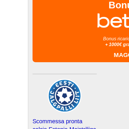
Bon
Bonus ricari
+ 1000€ gr
MAGG
Scommessa pronta