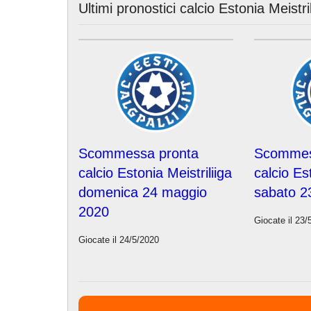
Ultimi pronostici calcio Estonia Meistril
Scommessa pronta
Scommes
calcio Estonia Meistriliiga
calcio Est
domenica 24 maggio
sabato 2
2020
Giocate il 23/
Giocate il 24/5/2020