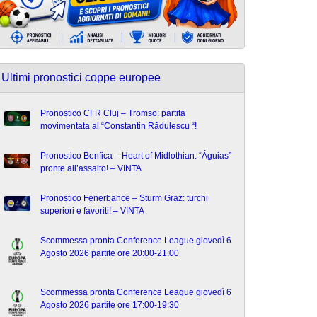
Ultimi pronostici coppe europee
Pronostico CFR Cluj – Tromso: partita
movimentata al “Constantin Rădulescu “!
Pronostico Benfica – Heart of Midlothian: “Águias”
pronte all’assalto! – VINTA
Pronostico Fenerbahce – Sturm Graz: turchi
superiori e favoriti! – VINTA
Scommessa pronta Conference League giovedì 6
Agosto 2026 partite ore 20:00-21:00
Scommessa pronta Conference League giovedì 6
Agosto 2026 partite ore 17:00-19:30