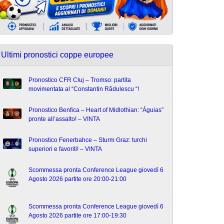
Ultimi pronostici coppe europee
Pronostico CFR Cluj – Tromso: partita
movimentata al “Constantin Rădulescu “!
Pronostico Benfica – Heart of Midlothian: “Águias”
pronte all’assalto! – VINTA
Pronostico Fenerbahce – Sturm Graz: turchi
superiori e favoriti! – VINTA
Scommessa pronta Conference League giovedì 6
Agosto 2026 partite ore 20:00-21:00
Scommessa pronta Conference League giovedì 6
Agosto 2026 partite ore 17:00-19:30