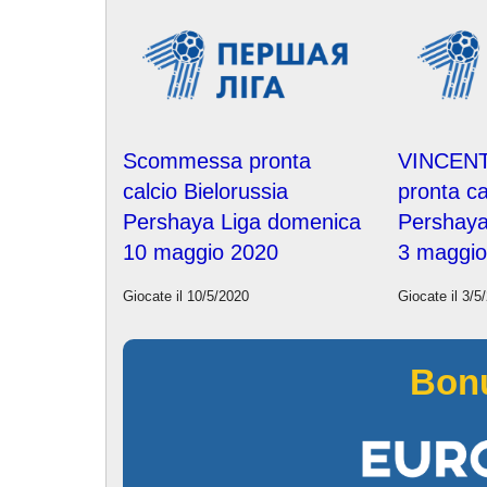
Scommessa pronta
VINCEN
calcio Bielorussia
pronta ca
Pershaya Liga domenica
Pershaya
10 maggio 2020
3 maggio
Giocate il 10/5/2020
Giocate il 3/5
Bon