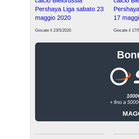
calcio Bielorussia
calcio Bi
Pershaya Liga sabato 23
Pershaya
maggio 2020
17 maggi
Giocate il 23/5/2020
Giocate il 17/
Bon
1000€
+ fino a 500
MAGG