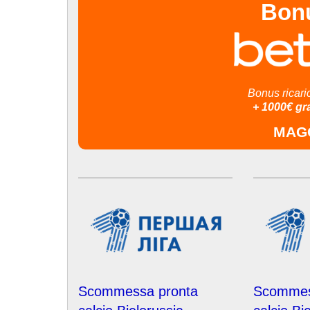
Bon
Bonus ricari
+ 1000€ gr
MAGG
Scommessa pronta
Scommes