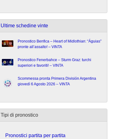
Ultime schedine vinte
Pronostico Benfica – Heart of Midlothian: “Águias”
pronte all’assalto! – VINTA
Pronostico Fenerbahce – Sturm Graz: turchi
superiori e favoriti! – VINTA
Scommessa pronta Primera División Argentina
giovedì 6 Agosto 2026 – VINTA
Tipi di pronostico
Pronostici partita per partita