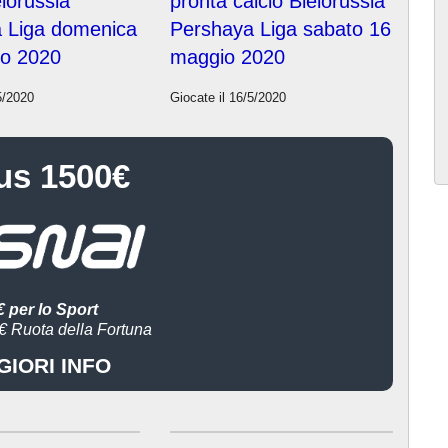
elorussia
pronta calcio Bielorussia
 Liga domenica
Pershaya Liga sabato 16
o 2020
maggio 2020
5/2020
Giocate il 16/5/2020
us 1500€
 per lo Sport
0€ Ruota della Fortuna
IORI INFO