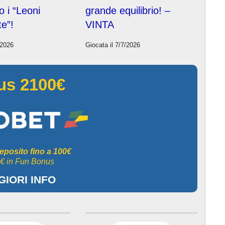
o i “Leoni
grande equilibrio! –
te”!
VINTA
/2026
Giocata il 7/7/2026
us 2100€
eposito fino a 100€
€ in Fun Bonus
IORI INFO