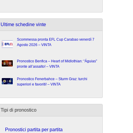
Ultime schedine vinte
Scommessa pronta EFL Cup Carabao venerdì 7
Agosto 2026 – VINTA
Pronostico Benfica – Heart of Midlothian: “Águias”
pronte all’assalto! – VINTA
Pronostico Fenerbahce – Sturm Graz: turchi
superiori e favoriti! – VINTA
Tipi di pronostico
Pronostici partita per partita