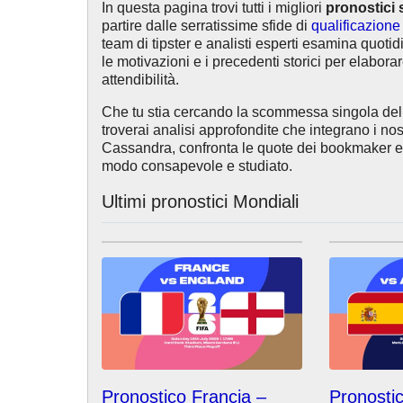
In questa pagina trovi tutti i migliori
pronostici 
partire dalle serratissime sfide di
qualificazione
team di tipster e analisti esperti esamina quotidi
le motivazioni e i precedenti storici per elabora
attendibilità.
Che tu stia cercando la scommessa singola del 
troverai analisi approfondite che integrano i nos
Cassandra, confronta le quote dei bookmaker 
modo consapevole e studiato.
Ultimi pronostici Mondiali
Pronostico Francia –
Pronosti