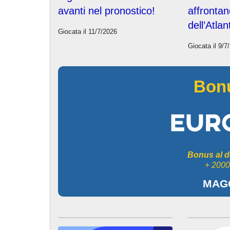
avanti nel pronostico!
affrontan
dell’Atlan
Giocata il 11/7/2026
Giocata il 9/7
Bon
Bonus al d
+ 2000
MAGG