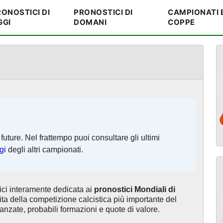
ONOSTICI DI
PRONOSTICI DI
CAMPIONATI 
GGI
DOMANI
COPPE
e future. Nel frattempo puoi consultare gli ultimi
gi
degli altri campionati.
ci interamente dedicata ai
pronostici Mondiali di
ita della competizione calcistica più importante del
 avanzate, probabili formazioni e quote di valore.